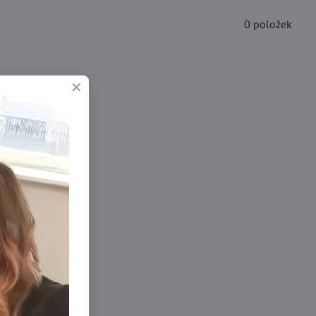
0
položek