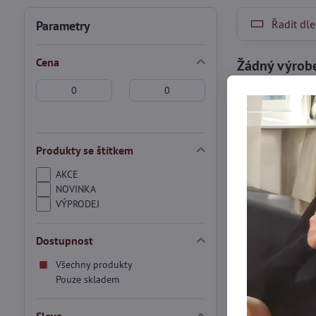
Řadit dle
Parametry
Cena
Od:
Do:
Produkty se štítkem
AKCE
NOVINKA
VÝPRODEJ
Dostupnost
Všechny produkty
Pouze skladem