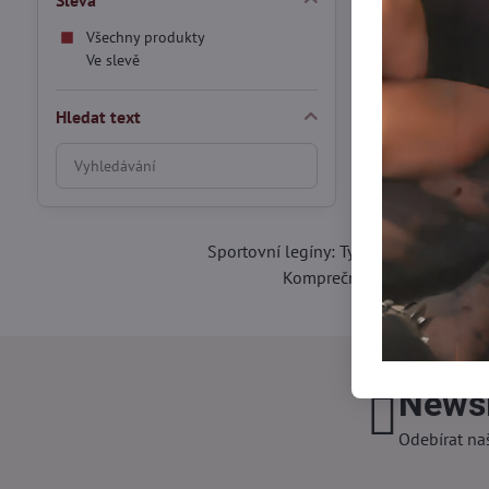
Sleva
Všechny produkty
Ve slevě
Hledat text
Prohledat
výsledky
filtru
fulltextem
Sportovní legíny: Tyto legíny jsou nav
Kompreční legíny: Pomáhají 
Newsl
Odebírat na