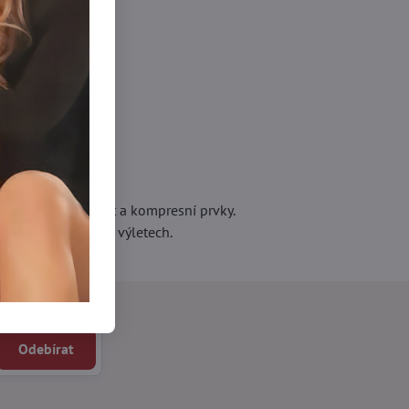
vlhkosti, prodyšnost a kompresní prvky.
čení nebo dlouhých výletech.
Odebírat