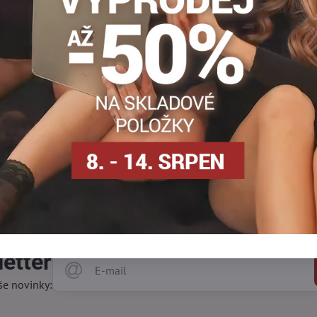
rženy pro aktivní životní styl. Mnohdy zahrnují funkce pro odvod 
zlepšovat cirkulaci krve a podporují svaly, což je užitečné při cvi
etter
še novinky: