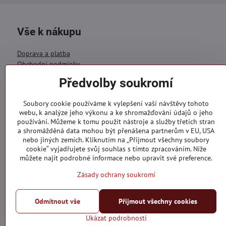
Vše k nákupu
Doprava a platba
Obchodní podmínky
Ochrana OÚ
Předvolby soukromí
Reklamační formulář
Kontakty
Soubory cookie používáme k vylepšení vaší návštěvy tohoto
webu, k analýze jeho výkonu a ke shromažďování údajů o jeho
Objednávky
používání. Můžeme k tomu použít nástroje a služby třetích stran
a shromážděná data mohou být přenášena partnerům v EU, USA
Stav objednávky
nebo jiných zemích. Kliknutím na „Přijmout všechny soubory
cookie“ vyjadřujete svůj souhlas s tímto zpracováním. Níže
můžete najít podrobné informace nebo upravit své preference.
Zásady ochrany soukromí
Odmítnout vše
Přijmout všechny cookies
Ukázat podrobnosti