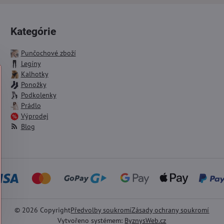
Kategórie
Punčochové zboží
Legíny
Kalhotky
Ponožky
Podkolenky
Prádlo
Výprodej
Blog
©
2026
Copyright
Předvolby soukromí
Zásady ochrany soukromí
Vytvořeno systémem:
ByznysWeb.cz