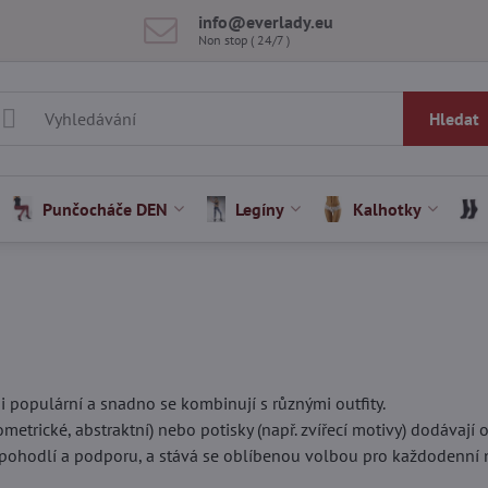
info​@everlady​.eu
Non stop ( 24/7 )
Hledat
Punčocháče DEN
Legíny
Kalhotky
i populární a snadno se kombinují s různými outfity.
etrické, abstraktní) nebo potisky (např. zvířecí motivy) dodávají o
pohodlí a podporu, a stává se oblíbenou volbou pro každodenní no