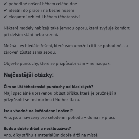
✔ pohodlné nošení během celého dne
✔ ideální do práce i na běžné nošení
✔ elegantní vzhled i během těhotenství
Některé modely nabízejí také jemnou oporu, která zvyšuje komfort
při delším stání nebo sezení.
Možná i vy hledáte řešení, které vám umožní cítit se pohodlně… a
zároveň zůstat sama sebou.
Objevte punčochy, které se přizpůsobí vám – ne naopak.
Nejčastější otázky:
Čím se liší těhotenské punčochy od klasických?
Mají speciálně upravenou oblast bříška, která je pružnější a
přizpůsobí se rostoucímu tělu bez tlaku.
Jsou vhodné na každodenní nošení?
Ano, jsou navrženy pro celodenní pohodlí – doma i v práci.
Budou dobře držet a nesklouzávat?
Ano, díky střihu a materiálům dobře drží na místě.