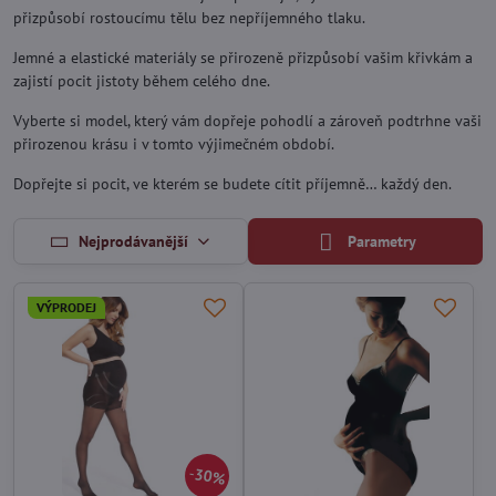
přizpůsobí rostoucímu tělu bez nepříjemného tlaku.
Jemné a elastické materiály se přirozeně přizpůsobí vašim křivkám a
zajistí pocit jistoty během celého dne.
Vyberte si model, který vám dopřeje pohodlí a zároveň podtrhne vaši
přirozenou krásu i v tomto výjimečném období.
Dopřejte si pocit, ve kterém se budete cítit příjemně… každý den.
Nejprodávanější
Parametry
VÝPRODEJ
30%