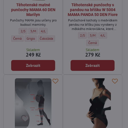
Těhotenské matné
Těhotenské punčochy s
punčochy MAMA 60 DEN
pandou na bříšku W 5004
Marilyn
MAMA PANDA 50 DEN Fiore
Punčochy MAMA jsou určeny pro
Punčochové kalhoty s medvídkem
budoucí maminky.
pandou na bříšku jsou vyrobeny z
měkkého mikrovlákna, které
Těhotenské matné punčochy MAMA 60 DEN Marilyn - Velikost:
Těhotenské matné punčochy MAMA 60 DEN Marilyn - Velikost:
Těhotenské matné punčochy MAMA 60 DEN Marilyn - Velikos
2/S
3/M
4/L
zajišťuje pohodlí a optimální
Těhotenské punčochy s pandou n
Těhotenské punčochy s pa
Těhotenské punčoc
2/S
3/M
4/L
přizpůsobení se tělu během
Těhotenské matné punčochy MAMA 60 DEN Marilyn - Barva:
Těhotenské matné punčochy MAMA 60 DEN Marilyn - Barva:
Těhotenské matné punčochy MAMA 60 DEN Marilyn - Barva:
Černá
Grigio
Čokoláda
těhotenství.
Těhotenské punčochy s pan
Černá
Skladem
Skladem
249 Kč
279 Kč
Zobrazit
Zobrazit