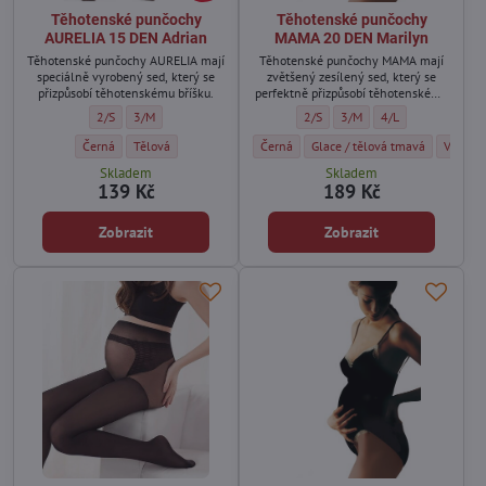
Těhotenské punčochy
Těhotenské punčochy
AURELIA 15 DEN Adrian
MAMA 20 DEN Marilyn
Těhotenské punčochy AURELIA mají
Těhotenské punčochy MAMA mají
speciálně vyrobený sed, který se
zvětšený zesílený sed, který se
přizpůsobí těhotenskému bříšku.
perfektně přizpůsobí těhotenskému
bříšku.
Těhotenské punčochy AURELIA 15 DEN Adrian - Velikost:
Těhotenské punčochy AURELIA 15 DEN Adrian - Velikost:
Těhotenské punčochy MAMA 20 DE
Těhotenské punčochy MAMA
Těhotenské punčoc
2/S
3/M
2/S
3/M
4/L
Těhotenské punčochy AURELIA 15 DEN Adrian - Barva:
Těhotenské punčochy AURELIA 15 DEN Adrian - Barva:
Těhotenské punčochy MAMA 20 DEN Maril
Těhotenské punčochy MAMA 20 
Těhoten
Černá
Tělová
Černá
Glace / tělová tmavá
Visone
Skladem
Skladem
139 Kč
189 Kč
Zobrazit
Zobrazit