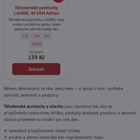
Těhotenské punčochy
LAUREL 40 DEN Adrian
Těhotenské punčochy LAUREL mají
vysoko umístěnou gumu, která
poskytne pohodlí každý den
těhotenství.
Těhotenské punčochy LAUREL 40 DEN Adrian - Velikost:
Těhotenské punčochy LAUREL 40 DEN Adrian - Velikost:
Těhotenské punčochy LAUREL 40 DEN Adrian - Velikost:
2/S
3/M
4/L
Těhotenské punčochy LAUREL 40 DEN Adrian - Barva:
Černá
Skladem
139 Kč
Zobrazit
Během těhotenství se tělo ženy mění – a spolu s ním i potřeba
pohodlí, jemnosti a podpory.
Těhotenské punčochy a silonky
jsou navrženy tak, aby se
přizpůsobily rostoucímu bříšku, poskytly dostatek prostoru a zároveň
zůstaly příjemné na nošení po celý den.
✔ speciálně přizpůsobená oblast bříška
✔ pružné a jemné materiály bez nepříjemného tlaku