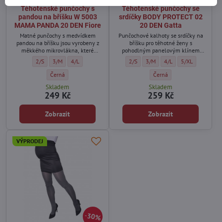
Těhotenské punčochy s
Těhotenské punčochy se
pandou na bříšku W 5003
srdíčky BODY PROTECT 02
MAMA PANDA 20 DEN Fiore
20 DEN Gatta
Matné punčochy s medvídkem
Punčochové kalhoty se srdíčky na
pandou na bříšku jsou vyrobeny z
bříšku pro těhotné ženy s
měkkého mikrovlákna, které
pohodlným panelovým klínem
zajišťuje pohodlí a optimální
vpředu. Boční švy nedráždí rostoucí
Těhotenské punčochy s pandou na bříšku W 5003 MAMA PANDA 20 DEN Fior
Těhotenské punčochy s pandou na bříšku W 5003 MAMA PANDA 20 DE
Těhotenské punčochy s pandou na bříšku W 5003 MAMA PAND
Těhotenské punčochy se srdíčky BOD
Těhotenské punčochy se srdíč
Těhotenské punčochy s
Těhotenské punč
2/S
3/M
4/L
2/S
3/M
4/L
5/XL
přizpůsobení se tělu během
bříško a použití extrémně
těhotenství.
elastických vláken zajišťuje
Těhotenské punčochy s pandou na bříšku W 5003 MAMA PANDA 20 DE
Těhotenské punčochy se sr
Černá
Černá
dokonalé padnutí a pohodlí.
Skladem
Skladem
249 Kč
259 Kč
Zobrazit
Zobrazit
VÝPRODEJ
30%