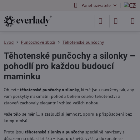
Panel uživatele
Úvod
Punčochové zboží
Těhotenské punčochy
Těhotenské punčochy a silonky –
pohodlí pro každou budoucí
maminku
Objevte
těhotenské punčochy a silonky
, které jsou navrženy tak, aby
vám poskytly maximální pohodlí během celého těhotenství a
zároveň zachovaly elegantní vzhled vašich nohou.
Vaše tělo se mění… a zaslouží si jemnost, oporu a přizpůsobení bez
kompromisů.
Proto jsou
těhotenské silonky a punčochy
speciálně navrženy s
důrazem na oblast bříška – jsou pružnější, vyšší a dokonale se