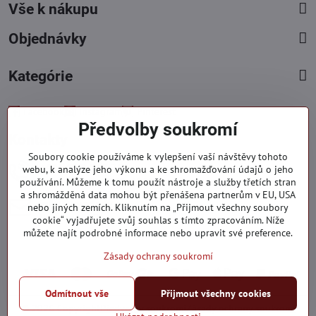
Vše k nákupu
Objednávky
Kategórie
Facebook
Instagram
Pinterest
Předvolby soukromí
Kontakty
Soubory cookie používáme k vylepšení vaší návštěvy tohoto
+421 919 060 751
webu, k analýze jeho výkonu a ke shromažďování údajů o jeho
Pondělí - Pátek : 09:00 - 15:00 hod.
používání. Můžeme k tomu použít nástroje a služby třetích stran
a shromážděná data mohou být přenášena partnerům v EU, USA
info​@everlady​.eu
nebo jiných zemích. Kliknutím na „Přijmout všechny soubory
Non stop ( 24/7 )
cookie“ vyjadřujete svůj souhlas s tímto zpracováním. Níže
můžete najít podrobné informace nebo upravit své preference.
Zásady ochrany soukromí
Odmítnout vše
Přijmout všechny cookies
©
2026
Copyright
Předvolby soukromí
Zásady ochrany soukromí