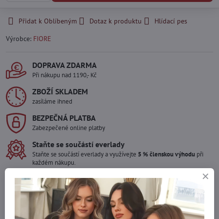
Přidat k Oblíbeným
Dotaz k produktu
Hlídací pes
Výrobce:
FIORE
DOPRAVA ZDARMA
Při nákupu nad 1190,- Kč
ZBOŽÍ SKLADEM
zasíláme ihned
BEZPEČNÁ PLATBA
Zabezpečené online platby
Staňte se součástí everlady
Staňte se součástí everlady a využívejte
5 % členskou výhodu
při
každém nákupu.
Výhoda se vám automaticky uplatní v košíku.
Máte zájem o více kusů ?
Kontaktujte nás na mail, zboží pro Vás doskladníme!