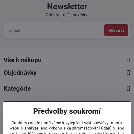
Newsletter
Odebírat naše novinky:
Odebírat
Vše k nákupu
Objednávky
Kategórie
Facebook
Instagram
Pinterest
Předvolby soukromí
Kontakty
Soubory cookie používáme k vylepšení vaší návštěvy tohoto
+421 919 060 751
webu, k analýze jeho výkonu a ke shromažďování údajů o jeho
používání. Můžeme k tomu použít nástroje a služby třetích stran
Pondělí - Pátek : 09:00 - 15:00 hod.