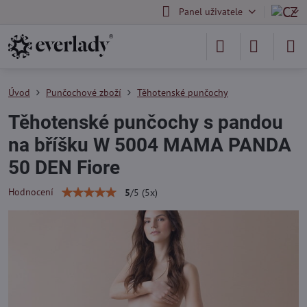
Panel uživatele
Úvod
Punčochové zboží
Těhotenské punčochy
Těhotenské punčochy s pandou
na bříšku W 5004 MAMA PANDA
50 DEN Fiore
Hodnocení
5
/
5
(
5
x)