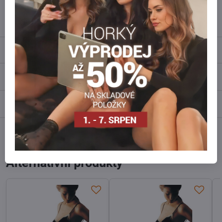
info​@everlady​.eu
Popis
Recenze
0
Diskuse
0
Facebook
Twitter
Bluesky
Pinterest
Reddit
LinkedIn
WhatsApp
E-
mail
Alternativní produkty