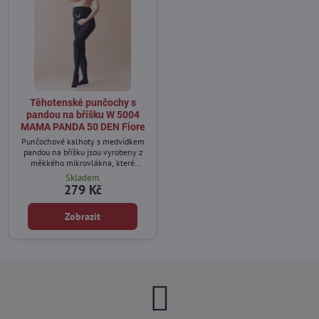
Těhotenské punčochy s
pandou na bříšku W 5004
MAMA PANDA 50 DEN Fiore
Punčochové kalhoty s medvídkem
pandou na bříšku jsou vyrobeny z
měkkého mikrovlákna, které
zajišťuje pohodlí a optimální
Skladem
přizpůsobení se tělu během
279 Kč
těhotenství.
Zobrazit