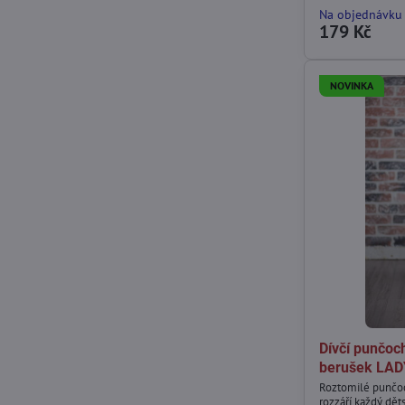
Na objednávku
179 Kč
NOVINKA
Dívčí punčoc
berušek LAD
Roztomilé punčo
rozzáří každý děts