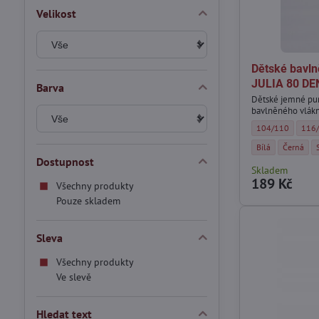
Velikost
Dětské bavln
JULIA 80 DE
Barva
Dětské jemné pun
bavlněného vlákn
Dětské bavlněné 
Děts
104/110
116
Dětské bavlněné 
Dětské ba
Bílá
Černá
Dostupnost
Skladem
189 Kč
Všechny produkty
Pouze skladem
Sleva
Všechny produkty
Ve slevě
Hledat text