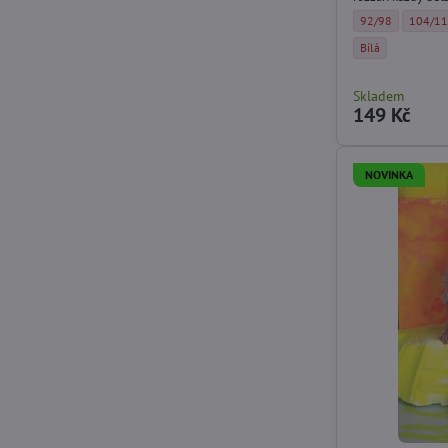
Dívčí punčochové
Dívčí p
92/98
104/1
Dívčí punčochové
Bílá
Skladem
149 Kč
NOVINKA