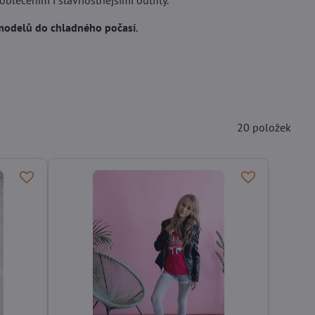
oblečením i slavnostnějšími outfity.
 modelů do chladného počasí
.
20
položek