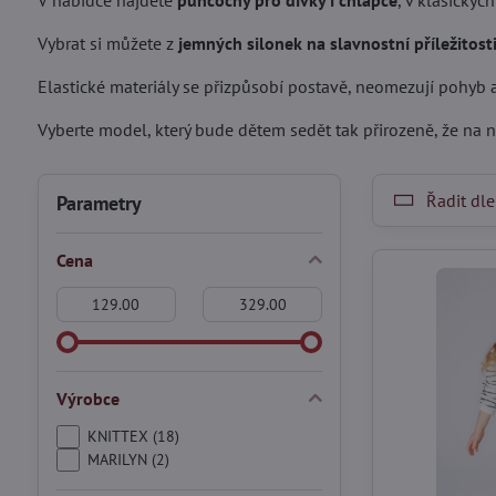
V nabídce najdete
punčochy pro dívky i chlapce
, v klasickýc
Vybrat si můžete z
jemných silonek na slavnostní příležitost
Elastické materiály se přizpůsobí postavě, neomezují pohyb 
Vyberte model, který bude dětem sedět tak přirozeně, že na 
Řadit dle
Parametry
Cena
Od:
Do:
Výrobce
KNITTEX (18)
MARILYN (2)