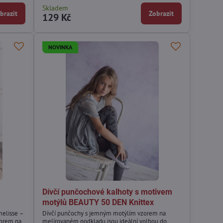
Skladem
brazit
Zobrazit
129 Kč
NOVINKA
Dívčí punčochové kalhoty s motivem
motýlů BEAUTY 50 DEN Knittex
melisse –
Dívčí punčochy s jemným motýlím vzorem na
zorem na
melírovaném podkladu jsou ideální volbou do