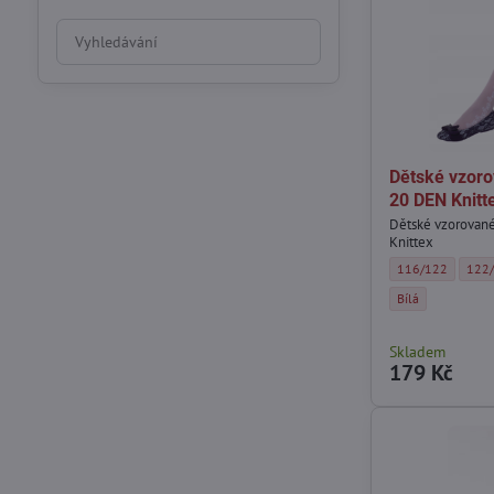
Prohledat
výsledky
filtru
fulltextem
Dětské vzor
20 DEN Knitt
Dětské vzorovan
Knittex
Dětské vzorované
Děts
116/122
122
Dětské vzorované
Bílá
Skladem
179 Kč