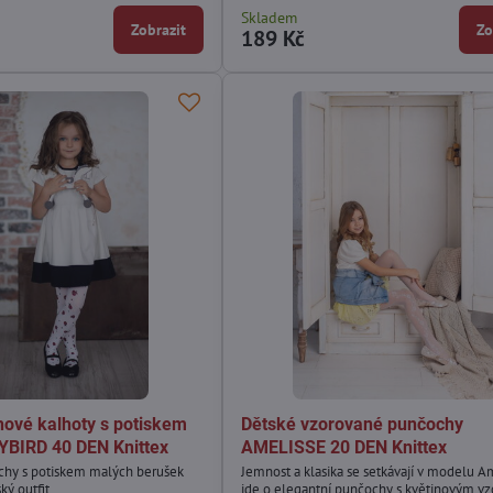
Skladem
Zobrazit
Zo
189 Kč
hové kalhoty s potiskem
Dětské vzorované punčochy
YBIRD 40 DEN Knittex
AMELISSE 20 DEN Knittex
chy s potiskem malých berušek
Jemnost a klasika se setkávají v modelu A
ký outfit.
jde o elegantní punčochy s květinovým v