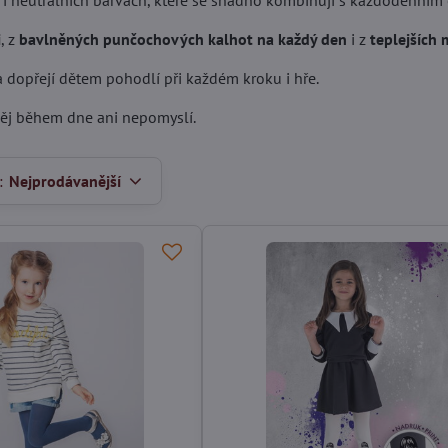
h i neutrálních barvách, které se snadno kombinují s každodenním 
i
, z
bavlněných punčochových kalhot na každý den
i z
teplejších
a dopřejí dětem pohodlí při každém kroku i hře.
něj během dne ani nepomyslí.
:
Nejprodávanější