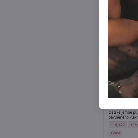
Dětské bavl
STARS 80 DE
Dětské jemné pun
bavlněného vlákn
Dětské bavlněné 
Děts
116/122
128
Dětské bavlněné 
Černá