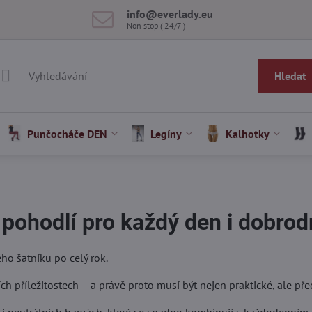
info​@everlady​.eu
Non stop ( 24/7 )
Hledat
Punčocháče DEN
Legíny
Kalhotky
pohodlí pro každý den i dobrod
ho šatníku po celý rok.
ních příležitostech – a právě proto musí být nejen praktické, ale p