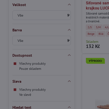
Síťované sam
Velikost
krajkou LUC
Síťované samodrž
kvalitních materi
a trvanlivé.
Síťované samodrž
Síťované s
Síť
2/S
3/M
4/
Barva
Síťované samodrž
Síťované
S
Beige
Bílá
Skladem
132 Kč
Dostupnost
VÝPRODEJ
Všechny produkty
Pouze skladem
Sleva
Všechny produkty
Ve slevě
Hledat text