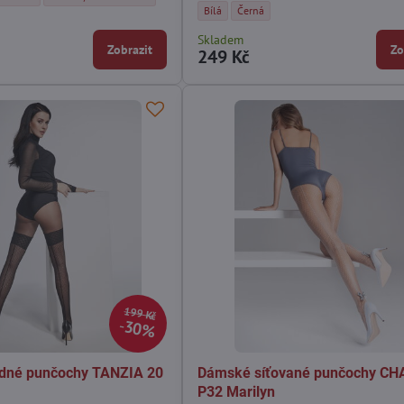
Síťované žakárové punčochy CHARLY Z11 Mar
Síťované žakárové punčochy CHARLY 
Bílá
Černá
Skladem
Zobrazit
Zo
249 Kč
199 Kč
30%
ůdné punčochy TANZIA 20
Dámské síťované punčochy CH
P32 Marilyn