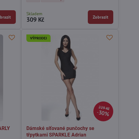
ilyn - Barva:
Z11 Marilyn - Barva:
Skladem
brazit
Zobrazit
309 Kč
VÝPRODEJ
229 Kč
30%
ARLY
Dámské síťované punčochy se
třpytkami SPARKLE Adrian