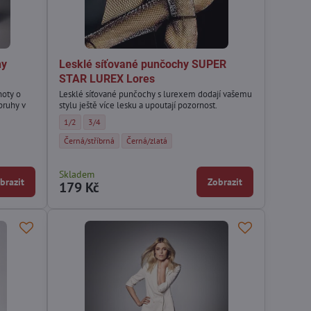
hy
Lesklé síťované punčochy SUPER
STAR LUREX Lores
hoty o
Lesklé síťované punčochy s lurexem dodají vašemu
pruhy v
stylu ještě více lesku a upoutají pozornost.
Lesklé síťované punčochy SUPER STAR LUREX Lores - Velikost:
Lesklé síťované punčochy SUPER STAR LUREX Lores - Velikost:
1/2
3/4
EN Veneziana - Velikost:
A 40 DEN Veneziana - Velikost:
uhy LUNA 40 DEN Veneziana - Velikost:
Lesklé síťované punčochy SUPER STAR LUREX Lores - Barva:
Lesklé síťované punčochy SUPER STAR LUREX Lores -
Černá/stříbrná
Černá/zlatá
EN Veneziana - Barva:
Skladem
brazit
Zobrazit
179 Kč