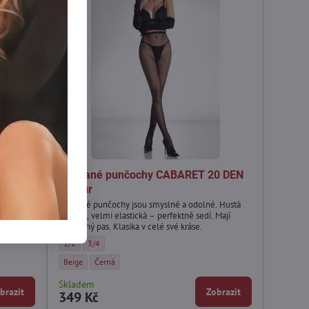
PHIA
Síťované punčochy CABARET 20 DEN
Amour
120 DEN
Síťované punčochy jsou smyslné a odolné. Hustá
síťovina, velmi elastická – perfektně sedí. Mají
pohodlný pas. Klasika v celé své kráse.
DEN Marilyn - Velikost:
6 120 DEN Marilyn - Velikost:
lyn - Barva:
Síťované punčochy CABARET 20 DEN Amour - Velikost:
Síťované punčochy CABARET 20 DEN Amour - Velikost:
1/2
3/4
 DEN Marilyn - Barva:
Síťované punčochy CABARET 20 DEN Amour - Barva:
Síťované punčochy CABARET 20 DEN Amour - Barva:
Beige
Černá
Skladem
brazit
Zobrazit
349 Kč