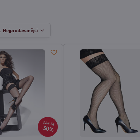
:
Nejprodávanější
189 Kč
30%