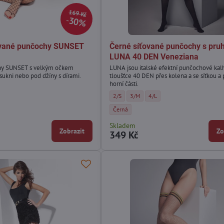
169 Kč
30%
vané punčochy SUNSET
Černé síťované punčochy s pru
LUNA 40 DEN Veneziana
hy SUNSET s velkým očkem
LUNA jsou italské efektní punčochové kal
 sukni nebo pod džíny s dírami.
tloušťce 40 DEN přes kolena a se síťkou a 
horní části.
punčochy SUNSET Adrian - Velikost:
Černé síťované punčochy s pruhy LUNA 40 D
Černé síťované punčochy s pruhy LUN
Černé síťované punčochy s pr
2/S
3/M
4/L
punčochy SUNSET Adrian - Barva:
Černé síťované punčochy s pruhy LUNA 40 D
Černá
Skladem
Zobrazit
Zo
349 Kč