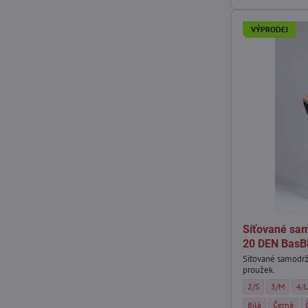
VÝPRODEJ
Síťované sam
20 DEN BasB
Síťované samodržk
proužek.
Síťované samodrží
Síťované s
Síť
2/S
3/M
4/
Síťované samodrž
Síťované 
Bílá
Černá