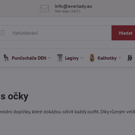
info​@everlady​.eu
Non stop ( 24/7 )
Hledat
Punčocháče DEN
Legíny
Kalhotky
 s očky
módní doplňky, které dokážou oživit každý outfit. Díky různým vel