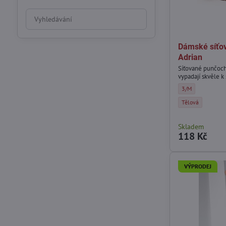
Prohledat
výsledky
filtru
Dámské síťo
fulltextem
Adrian
Síťované punčoc
vypadají skvěle k
Dámské síťované 
3/M
Dámské síťované 
Tělová
Skladem
118 Kč
VÝPRODEJ