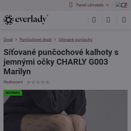
Panel uživatele
Úvod
Punčochové zboží
Síťované punčochy
Síťované punčochové kalhoty s
jemnými očky CHARLY G003
Marilyn
Hodnocení
NOVINKA