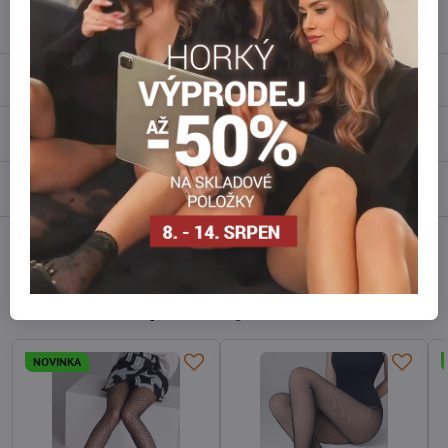
info​@everlady​.eu
Popis
Recenze
0
Diskuse
0
Facebook
Twitter
Bluesky
Pinterest
Reddit
LinkedIn
WhatsApp
E-
mail
Alternativní produkty
NOVINKA