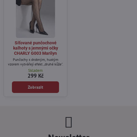
Síťované punčochové
kalhoty s jemnými očky
CHARLY G003 Marilyn
Punčochy s drobným, hustým
vzorem vytvářejí efekt „druhé kůže".
Skladem
299 Kč
Zobrazit