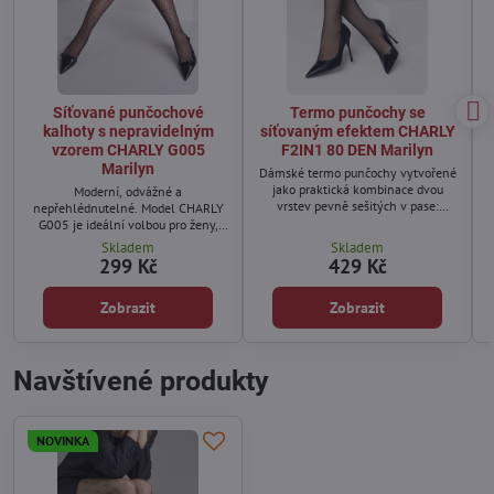
Síťované punčochové
Termo punčochy se
kalhoty s nepravidelným
síťovaným efektem CHARLY
vzorem CHARLY G005
F2IN1 80 DEN Marilyn
Marilyn
Dámské termo punčochy vytvořené
jako praktická kombinace dvou
Moderní, odvážné a
vrstev pevně sešitých v pase:
nepřehlédnutelné. Model CHARLY
vnitřní měkké termo punčochy v
G005 je ideální volbou pro ženy,
tělové barvě, která přiléhá k
které chtějí dodat outfitu výrazný
Skladem
Skladem
pokožce a poskytuje teplo, a vrchní
módní prvek.
299 Kč
429 Kč
klasické síťované punčochy, které
vytvářejí poloprůhledný módní
efekt a zvýrazňují linii nohou.
Zobrazit
Zobrazit
Navštívené produkty
NOVINKA