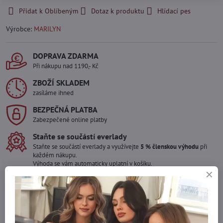
Přidat k Oblíbeným
Dotaz k produktu
Hlídací pes
Výrobce:
MARILYN
DOPRAVA ZDARMA
Při nákupu nad 1190,- Kč
ZBOŽÍ SKLADEM
zasíláme ihned
BEZPEČNÁ PLATBA
Zabezpečené online platby
Staňte se součástí everlady
Staňte se součástí everlady a využívejte
5 % členskou výhodu
při
každém nákupu.
Výhoda se vám automaticky uplatní v košíku.
Máte zájem o více kusů ?
Kontaktujte nás na mail, zboží pro Vás doskladníme!