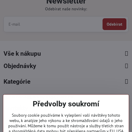
Newsletter
Odebírat naše novinky:
Odebírat
Vše k nákupu
Objednávky
Kategórie
Facebook
Instagram
Pinterest
Předvolby soukromí
Kontakty
Soubory cookie používáme k vylepšení vaší návštěvy tohoto
+421 919 060 751
webu, k analýze jeho výkonu a ke shromažďování údajů o jeho
používání. Můžeme k tomu použít nástroje a služby třetích stran
Pondělí - Pátek : 09:00 - 15:00 hod.
a shromážděná data mohou být přenášena partnerům v EU, USA