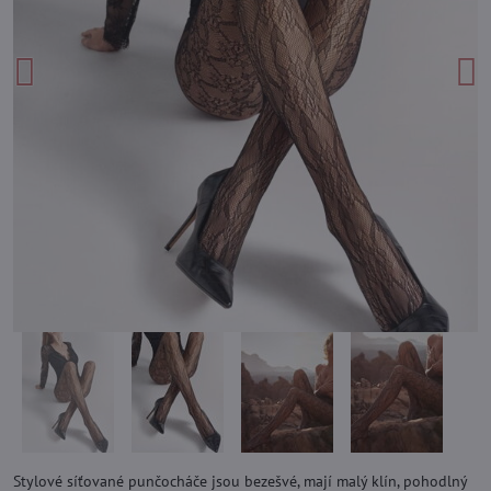
Stylové síťované punčocháče jsou bezešvé, mají malý klín, pohodlný