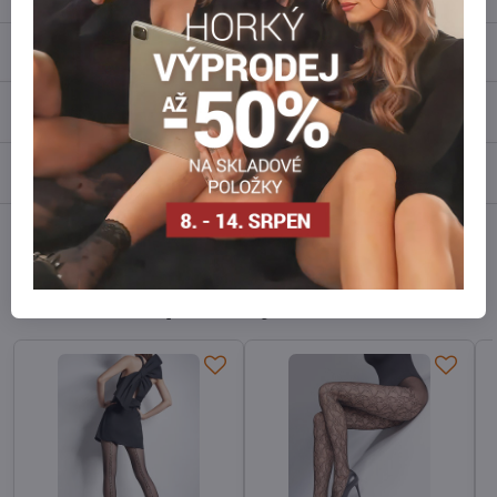
Popis
Recenze
0
Diskuse
0
Facebook
Twitter
Bluesky
Pinterest
Reddit
LinkedIn
WhatsApp
E-
mail
Alternativní produkty