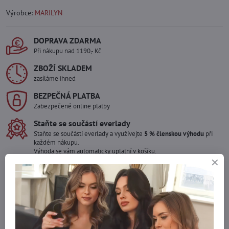
Výrobce:
MARILYN
DOPRAVA ZDARMA
Při nákupu nad 1190,- Kč
ZBOŽÍ SKLADEM
zasíláme ihned
BEZPEČNÁ PLATBA
Zabezpečené online platby
Staňte se součástí everlady
Staňte se součástí everlady a využívejte
5 % členskou výhodu
při
každém nákupu.
Výhoda se vám automaticky uplatní v košíku.
Máte zájem o více kusů ?
Kontaktujte nás na mail, zboží pro Vás doskladníme!
info​@everlady​.eu