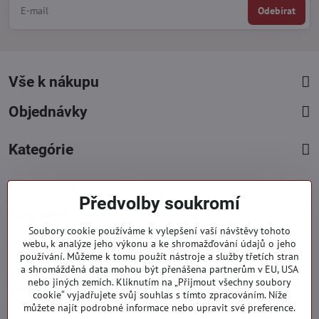
Odebírat
Vše k nákupu
Objednávky
Kategórie
Facebook
Instagram
Pinterest
Předvolby soukromí
Kontakty
Soubory cookie používáme k vylepšení vaší návštěvy tohoto
+421 919 060 751
webu, k analýze jeho výkonu a ke shromažďování údajů o jeho
používání. Můžeme k tomu použít nástroje a služby třetích stran
Pondělí - Pátek : 09:00 - 15:00 hod.
a shromážděná data mohou být přenášena partnerům v EU, USA
info​@everlady​.eu
nebo jiných zemích. Kliknutím na „Přijmout všechny soubory
Non stop ( 24/7 )
cookie“ vyjadřujete svůj souhlas s tímto zpracováním. Níže
můžete najít podrobné informace nebo upravit své preference.