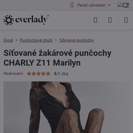
Panel uživatele
Úvod
Punčochové zboží
Síťované punčochy
Síťované žakárové punčochy
CHARLY Z11 Marilyn
Hodnocení
5
/
5
(
4
x)