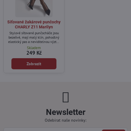
Síťované žakárové punčochy
CHARLY Z11 Marilyn
Stylové síťované punčocháče jsou
bezešvé, mají malý klín, pohodlný
elastický pas a neviditelnou výztuž
na špičce.
Skladem
249 Kč
Zobrazit
Newsletter
Odebírat naše novinky: