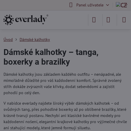
Panel uživatele
Úvod
Dámské kalhotky
Dámské kalhotky – tanga,
boxerky a brazilky
Dámské kalhotky jsou základem každého outfitu – nenápadné, ale
mimořádně důležité pro váš každodenní komfort. Správně zvolený
střih dokáže zvýraznit vaše křivky, dodat sebevědomí a zajistit
pohodlí po celý den.
V nabídce everlady najdete široký výběr dámských kalhotek – od
svůdných tang, přes pohodlné boxerky až po oblíbené brazilky, které
krásně tvarují postavu. Nechybí ani klasické bavlněné modely pro
každodenní nošení, elegantní krajkové kalhotky pro výjimečné chvíle
ani stahující modely, které jemně formují siluetu.