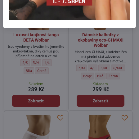
Luxusní krajková tanga
Dámské kalhotky z
BETA Wolbar
ekobavlny eco-GI MAXI
Wolbar
Jsou vyrobeny z kvalitního jemného
mikrovlákna, díky čemuž jsou
Model eco-GI MAXI, z kolekce Eco
příjemné na dotek a velmi
má přední část zdobenou
pohodlné.
krajkovými výšivkami s motivem
Luxusní krajková tanga BETA Wolbar - Velikost:
Luxusní krajková tanga BETA Wolbar - Velikost:
Luxusní krajková tanga BETA Wolbar - Velikost:
2/S
3/M
4/L
květin.
Dámské kalhotky z ekobavlny eco-GI MA
Dámské kalhotky z ekobavlny ec
Dámské kalhotky z ekoba
Dámské kalhotky 
3/M
4/L
5/XL
6/XXL
Luxusní krajková tanga BETA Wolbar - Barva:
Luxusní krajková tanga BETA Wolbar - Barva:
Bílá
Černá
Dámské kalhotky z ekobavlny eco-G
Dámské kalhotky z ekobavl
Dámské kalhotky z 
Beige
Bílá
Černá
Skladem
Skladem
289 Kč
299 Kč
Zobrazit
Zobrazit