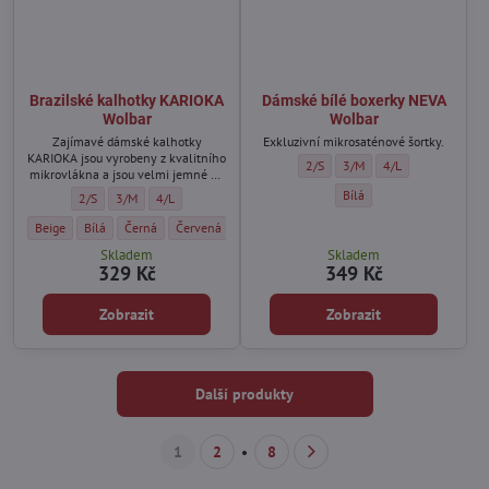
Brazilské kalhotky KARIOKA
Dámské bílé boxerky NEVA
Wolbar
Wolbar
Zajímavé dámské kalhotky
Exkluzivní mikrosaténové šortky.
KARIOKA jsou vyrobeny z kvalitního
Dámské bílé boxerky NEVA Wolbar 
Dámské bílé boxerky NEVA 
Dámské bílé boxerk
2/S
3/M
4/L
mikrovlákna a jsou velmi jemné na
dotek.
Dámské bílé boxerky NEVA 
Bílá
Brazilské kalhotky KARIOKA Wolbar - Velikost:
Brazilské kalhotky KARIOKA Wolbar - Velikost:
Brazilské kalhotky KARIOKA Wolbar - Velikost:
2/S
3/M
4/L
Brazilské kalhotky KARIOKA Wolbar - Barva:
Brazilské kalhotky KARIOKA Wolbar - Barva:
Brazilské kalhotky KARIOKA Wolbar - Barva:
Brazilské kalhotky KARIOKA Wolbar - Barva:
Beige
Bílá
Černá
Červená
Skladem
Skladem
329 Kč
349 Kč
Zobrazit
Zobrazit
Další produkty
1
2
8