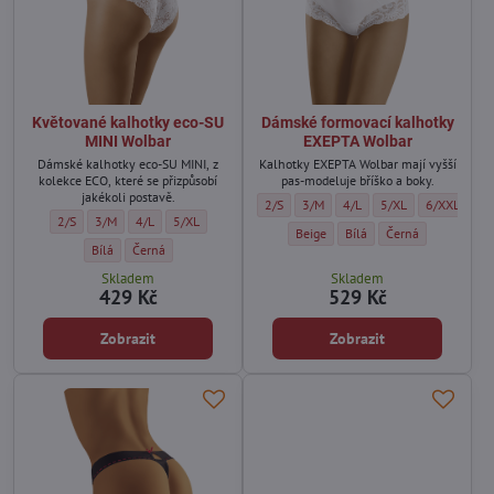
Květované kalhotky eco-SU
Dámské formovací kalhotky
MINI Wolbar
EXEPTA Wolbar
Dámské kalhotky eco-SU MINI, z
Kalhotky EXEPTA Wolbar mají vyšší
kolekce ECO, které se přizpůsobí
pas-modeluje bříško a boky.
jakékoli postavě.
Dámské formovací kalhotky EXEPTA Wolbar
Dámské formovací kalhotky EXEPTA
Dámské formovací kalhotky
Dámské formovací ka
Dámské form
2/S
3/M
4/L
5/XL
6/XXL
Květované kalhotky eco-SU MINI Wolbar - Velikost:
Květované kalhotky eco-SU MINI Wolbar - Velikost:
Květované kalhotky eco-SU MINI Wolbar - Velikost:
Květované kalhotky eco-SU MINI Wolbar - Velikost:
2/S
3/M
4/L
5/XL
Dámské formovací kalhotky EXEPTA 
Dámské formovací kalhotk
Dámské formovací k
Beige
Bílá
Černá
Květované kalhotky eco-SU MINI Wolbar - Barva:
Květované kalhotky eco-SU MINI Wolbar - Barva:
Bílá
Černá
Skladem
Skladem
429 Kč
529 Kč
Zobrazit
Zobrazit