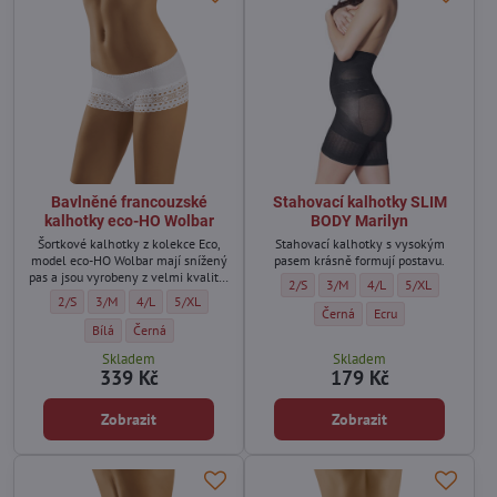
Bavlněné francouzské
Stahovací kalhotky SLIM
kalhotky eco-HO Wolbar
BODY Marilyn
Šortkové kalhotky z kolekce Eco,
Stahovací kalhotky s vysokým
model eco-HO Wolbar mají snížený
pasem krásně formují postavu.
pas a jsou vyrobeny z velmi kvalitní
Stahovací kalhotky SLIM BODY Marilyn
Stahovací kalhotky SLIM BODY 
Stahovací kalhotky SLI
Stahovací kalhot
2/S
3/M
4/L
5/XL
ekologické bavlny s přídavkem
Bavlněné francouzské kalhotky eco-HO Wolbar - Velikost:
Bavlněné francouzské kalhotky eco-HO Wolbar - Velikost:
Bavlněné francouzské kalhotky eco-HO Wolbar - Velikost:
Bavlněné francouzské kalhotky eco-HO Wolbar - Velikost:
2/S
3/M
4/L
5/XL
lycry.
Stahovací kalhotky SLIM BODY 
Stahovací kalhotky SL
Černá
Ecru
Bavlněné francouzské kalhotky eco-HO Wolbar - Barva:
Bavlněné francouzské kalhotky eco-HO Wolbar - Barva:
Bílá
Černá
Skladem
Skladem
339 Kč
179 Kč
Zobrazit
Zobrazit