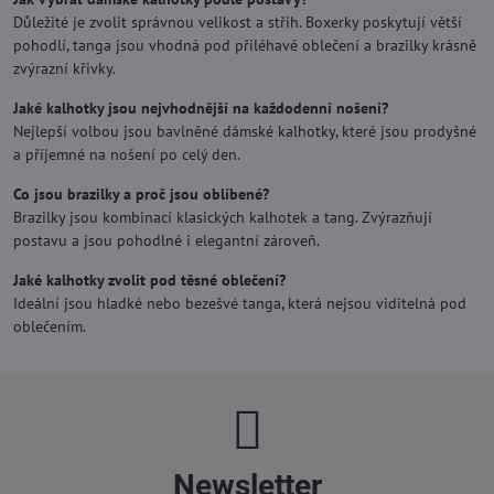
Důležité je zvolit správnou velikost a střih. Boxerky poskytují větší
pohodlí, tanga jsou vhodná pod přiléhavé oblečení a brazilky krásně
zvýrazní křivky.
Jaké kalhotky jsou nejvhodnější na každodenní nošení?
Nejlepší volbou jsou bavlněné dámské kalhotky, které jsou prodyšné
a příjemné na nošení po celý den.
Co jsou brazilky a proč jsou oblíbené?
Brazilky jsou kombinací klasických kalhotek a tang. Zvýrazňují
postavu a jsou pohodlné i elegantní zároveň.
Jaké kalhotky zvolit pod těsné oblečení?
Ideální jsou hladké nebo bezešvé tanga, která nejsou viditelná pod
oblečením.
Newsletter