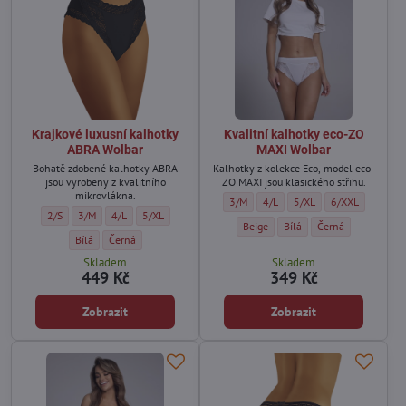
Krajkové luxusní kalhotky
Kvalitní kalhotky eco-ZO
ABRA Wolbar
MAXI Wolbar
Bohatě zdobené kalhotky ABRA
Kalhotky z kolekce Eco, model eco-
jsou vyrobeny z kvalitního
ZO MAXI jsou klasického střihu.
mikrovlákna.
Kvalitní kalhotky eco-ZO MAXI Wolbar -
Kvalitní kalhotky eco-ZO MAXI W
Kvalitní kalhotky eco-ZO
Kvalitní kalhotk
3/M
4/L
5/XL
6/XXL
Krajkové luxusní kalhotky ABRA Wolbar - Velikost:
Krajkové luxusní kalhotky ABRA Wolbar - Velikost:
Krajkové luxusní kalhotky ABRA Wolbar - Velikost:
Krajkové luxusní kalhotky ABRA Wolbar - Velikost:
2/S
3/M
4/L
5/XL
Kvalitní kalhotky eco-ZO MAXI Wolb
Kvalitní kalhotky eco-ZO M
Kvalitní kalhotky e
Beige
Bílá
Černá
Krajkové luxusní kalhotky ABRA Wolbar - Barva:
Krajkové luxusní kalhotky ABRA Wolbar - Barva:
Bílá
Černá
Skladem
Skladem
449 Kč
349 Kč
Zobrazit
Zobrazit