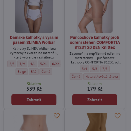
Dámské kalhotky s vyšším
Punčochové kalhotky proti
pasem SLIMEA Wolbar
odření stehen COMFORTIA
81231 20 DEN Knittex
Kalhotky SLIMEA Wolbar jsou
vyrobeny z kvalitního materiálu,
Zapomeň na nepříjemné odřeniny
který vytvaruje vaši siluetu.
mezi stehny – punčochové
kalhotky COMFORTIA 81231 od
Dámské kalhotky s vyšším pasem SLIMEA Wolbar - Velikost:
Dámské kalhotky s vyšším pasem SLIMEA Wolbar - Velikost:
Dámské kalhotky s vyšším pasem SLIMEA Wolbar - Velikost:
Dámské kalhotky s vyšším pasem SLIMEA Wolbar - Velikost:
Dámské kalhotky s vyšším pasem SLIMEA Wolbar - Vel
2/S
3/M
4/L
5/XL
6/XXL
značky Knittex ti nabídnou pohodlí i
Punčochové kalhotky proti odřen
Punčochové kalhotky prot
Punčochové kalhotk
3/4
5/6
7/8
ochranu zároveň.
Dámské kalhotky s vyšším pasem SLIMEA Wolbar - Barva:
Dámské kalhotky s vyšším pasem SLIMEA Wolbar - Barva:
Dámské kalhotky s vyšším pasem SLIMEA Wolbar - Barva:
Beige
Bílá
Černá
Punčochové kalhotky proti odření steh
Punčochové kalhotky proti od
Černá
Natural/ světlá tělová
Skladem
Skladem
539 Kč
179 Kč
Zobrazit
Zobrazit