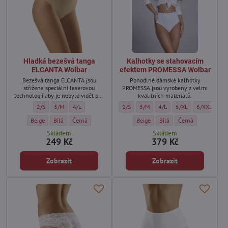
Hladká bezešvá tanga
Kalhotky se stahovacím
ELCANTA Wolbar
efektem PROMESSA Wolbar
Bezešvá tanga ELCANTA jsou
Pohodlné dámské kalhotky
střižena speciální laserovou
PROMESSA jsou vyrobeny z velmi
technologií aby je nebylo vidět pod
kvalitních materiálů.
oblečením.
Hladká bezešvá tanga ELCANTA Wolbar - Velikost:
Hladká bezešvá tanga ELCANTA Wolbar - Velikost:
Hladká bezešvá tanga ELCANTA Wolbar - Velikost:
Kalhotky se stahovacím efektem PROMESS
Kalhotky se stahovacím efektem P
Kalhotky se stahovacím ef
Kalhotky se stahova
Kalhotky se
2/S
3/M
4/L
2/S
3/M
4/L
5/XL
6/XXL
Hladká bezešvá tanga ELCANTA Wolbar - Barva:
Hladká bezešvá tanga ELCANTA Wolbar - Barva:
Hladká bezešvá tanga ELCANTA Wolbar - Barva:
Kalhotky se stahovacím efektem P
Kalhotky se stahovacím e
Kalhotky se stahov
Beige
Bílá
Černá
Beige
Bílá
Černá
Skladem
Skladem
249 Kč
379 Kč
Zobrazit
Zobrazit