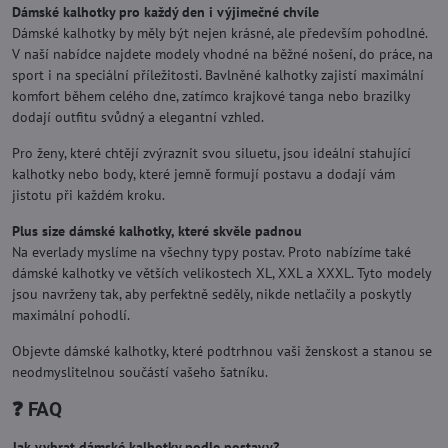
Dámské kalhotky pro každý den i výjimečné chvíle
Dámské kalhotky by měly být nejen krásné, ale především pohodlné.
V naší nabídce najdete modely vhodné na běžné nošení, do práce, na
sport i na speciální příležitosti. Bavlněné kalhotky zajistí maximální
komfort během celého dne, zatímco krajkové tanga nebo brazilky
dodají outfitu svůdný a elegantní vzhled.
Pro ženy, které chtějí zvýraznit svou siluetu, jsou ideální stahující
kalhotky nebo body, které jemně formují postavu a dodají vám
jistotu při každém kroku.
Plus size dámské kalhotky, které skvěle padnou
Na everlady myslíme na všechny typy postav. Proto nabízíme také
dámské kalhotky ve větších velikostech XL, XXL a XXXL. Tyto modely
jsou navrženy tak, aby perfektně seděly, nikde netlačily a poskytly
maximální pohodlí.
Objevte dámské kalhotky, které podtrhnou vaši ženskost a stanou se
neodmyslitelnou součástí vašeho šatníku.
❓
FAQ
Jak vybrat dámské kalhotky podle postavy?