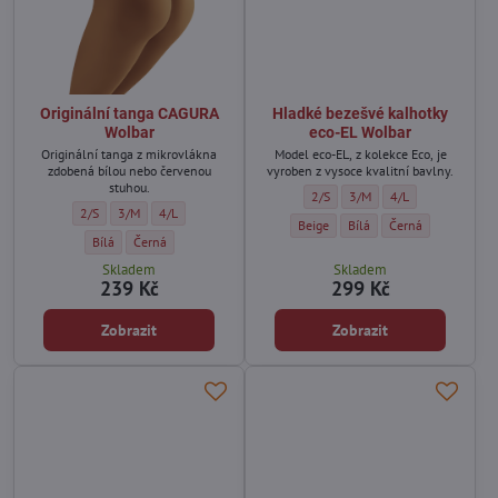
Originální tanga CAGURA
Hladké bezešvé kalhotky
Wolbar
eco-EL Wolbar
Originální tanga z mikrovlákna
Model eco-EL, z kolekce Eco, je
zdobená bílou nebo červenou
vyroben z vysoce kvalitní bavlny.
stuhou.
Hladké bezešvé kalhotky eco-EL W
Hladké bezešvé kalhotky ec
Hladké bezešvé kalh
2/S
3/M
4/L
Originální tanga CAGURA Wolbar - Velikost:
Originální tanga CAGURA Wolbar - Velikost:
Originální tanga CAGURA Wolbar - Velikost:
2/S
3/M
4/L
Hladké bezešvé kalhotky eco-EL Wol
Hladké bezešvé kalhotky ec
Hladké bezešvé kal
Beige
Bílá
Černá
Originální tanga CAGURA Wolbar - Barva:
Originální tanga CAGURA Wolbar - Barva:
Bílá
Černá
Skladem
Skladem
239 Kč
299 Kč
Zobrazit
Zobrazit