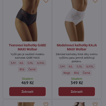
Tvarovací kalhotky GABE
Modelovací kalhotky KAJA
MAXI Wolbar
MAXI Wolbar
Vyšší pas je součástí modelu
Dámské kalhotky KAJA díky svému
kalhotek GABE MAXI.
vyššímu pasu jemně zeštíhlují
postavu.
Tvarovací kalhotky GABE MAXI Wolbar - Velikost:
Tvarovací kalhotky GABE MAXI Wolbar - Velikost:
Tvarovací kalhotky GABE MAXI Wolbar - Velikost:
Tvarovací kalhotky GABE MAXI Wolbar - Velikost:
3/M
4/L
5/XL
6/XXL
Modelovací kalhotky KAJA MAXI Wolbar 
Modelovací kalhotky KAJA MAXI 
Modelovací kalhotky KAJA
Modelovací kalho
3/M
4/L
5/XL
6/XXL
Tvarovací kalhotky GABE MAXI Wolbar - Barva:
Tvarovací kalhotky GABE MAXI Wolbar - Barva:
Bílá
Černá
Modelovací kalhotky KAJA MAXI Wolb
Modelovací kalhotky KAJA 
Modelovací kalhotk
Beige
Bílá
Černá
Skladem
Skladem
469 Kč
349 Kč
Zobrazit
Zobrazit