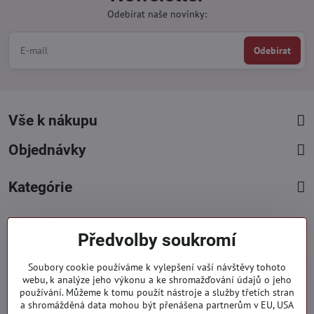
Odebírat naše novinky:
Odebírat
Vše k nákupu
Objednávky
Kategórie
Facebook
Instagram
Pinterest
Předvolby soukromí
Kontakty
Soubory cookie používáme k vylepšení vaší návštěvy tohoto
+421 919 060 751
webu, k analýze jeho výkonu a ke shromažďování údajů o jeho
používání. Můžeme k tomu použít nástroje a služby třetích stran
Pondělí - Pátek : 09:00 - 15:00 hod.
a shromážděná data mohou být přenášena partnerům v EU, USA
info​@everlady​.eu