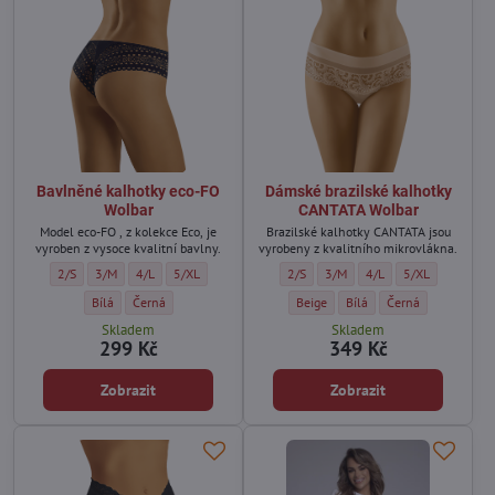
Bavlněné kalhotky eco-FO
Dámské brazilské kalhotky
Wolbar
CANTATA Wolbar
Model eco-FO , z kolekce Eco, je
Brazilské kalhotky CANTATA jsou
vyroben z vysoce kvalitní bavlny.
vyrobeny z kvalitního mikrovlákna.
Bavlněné kalhotky eco-FO Wolbar - Velikost:
Bavlněné kalhotky eco-FO Wolbar - Velikost:
Bavlněné kalhotky eco-FO Wolbar - Velikost:
Bavlněné kalhotky eco-FO Wolbar - Velikost:
Dámské brazilské kalhotky CANTATA W
Dámské brazilské kalhotky CAN
Dámské brazilské kalho
Dámské brazilsk
2/S
3/M
4/L
5/XL
2/S
3/M
4/L
5/XL
Bavlněné kalhotky eco-FO Wolbar - Barva:
Bavlněné kalhotky eco-FO Wolbar - Barva:
Dámské brazilské kalhotky CANTATA
Dámské brazilské kalhotky
Dámské brazilské k
Bílá
Černá
Beige
Bílá
Černá
Skladem
Skladem
299 Kč
349 Kč
Zobrazit
Zobrazit