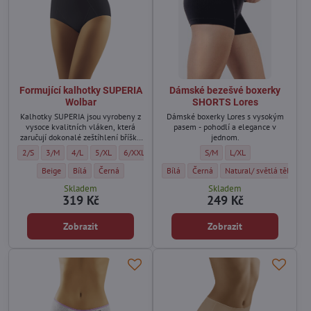
Formující kalhotky SUPERIA
Dámské bezešvé boxerky
Wolbar
SHORTS Lores
Kalhotky SUPERIA jsou vyrobeny z
Dámské boxerky Lores s vysokým
vysoce kvalitních vláken, která
pasem - pohodlí a elegance v
zaručují dokonalé zeštíhlení bříška
jednom.
a boků.
Formující kalhotky SUPERIA Wolbar - Velikost:
Formující kalhotky SUPERIA Wolbar - Velikost:
Formující kalhotky SUPERIA Wolbar - Velikost:
Formující kalhotky SUPERIA Wolbar - Velikost:
Formující kalhotky SUPERIA Wolbar - Velikost:
Dámské bezešvé boxerky SHORT
Dámské bezešvé boxerky
2/S
3/M
4/L
5/XL
6/XXL
S/M
L/XL
Formující kalhotky SUPERIA Wolbar - Barva:
Formující kalhotky SUPERIA Wolbar - Barva:
Formující kalhotky SUPERIA Wolbar - Barva:
Dámské bezešvé boxerky SHORTS Lores - 
Dámské bezešvé boxerky SHORTS L
Dámské bezešvé boxerky
Beige
Bílá
Černá
Bílá
Černá
Natural/ světlá tělová
Skladem
Skladem
319 Kč
249 Kč
Zobrazit
Zobrazit