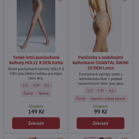
Tenké letní punčochové
Punčochy s ozdobnými
kalhoty HOLLY 8 DEN Gatta
kalhotkami CHANTAL BIKINI
20 DEN Lores
Tenké punčochové kalhoty HOLLY 8
DEN jsou ideální volbou pro teplé
Punčochové kalhoty Lores s
letní dny.
kalhotkovou částí v podobě
romantických bikin jsou jako
Tenké letní punčochové kalhoty HOLLY 8 DEN Gatta - Velikost:
Tenké letní punčochové kalhoty HOLLY 8 DEN Gatta - Velikost:
Tenké letní punčochové kalhoty HOLLY 8 DEN Gatta - Velikos
2/S
3/M
4/L
exkluzivní spodní prádlo: dodávají
Punčochy s ozdobnými kalhotkami
Punčochy s ozdobnými kalh
Punčochy s ozdobný
2/S
3/M
4/L
sebevědomí, dobře se nosí, jsou
Tenké letní punčochové kalhoty HOLLY 8 DEN Gatta - Barva:
Tenké letní punčochové kalhoty HOLLY 8 DEN Gatta - Barva:
Černá
Tělová
také trvanlivé a odolné vůči
Punčochy s ozdobnými kalhotkami CHANT
Punčochy s ozdobnými kalhotk
Černá
Natural/ světlá tělová
poškození.
Skladem
Skladem
149 Kč
99 Kč
Zobrazit
Zobrazit