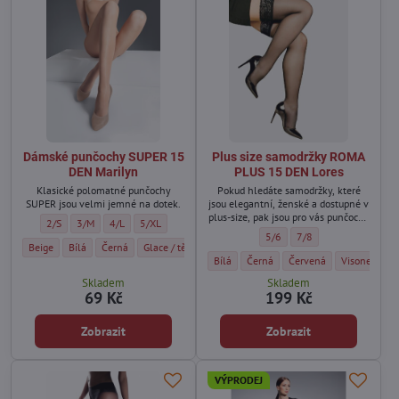
Dámské punčochy SUPER 15
Plus size samodržky ROMA
DEN Marilyn
PLUS 15 DEN Lores
Klasické polomatné punčochy
Pokud hledáte samodržky, které
SUPER jsou velmi jemné na dotek.
jsou elegantní, ženské a dostupné v
plus-size, pak jsou pro vás punčochy
Dámské punčochy SUPER 15 DEN Marilyn - Velikost:
Dámské punčochy SUPER 15 DEN Marilyn - Velikost:
Dámské punčochy SUPER 15 DEN Marilyn - Velikost:
Dámské punčochy SUPER 15 DEN Marilyn - Velikost:
2/S
3/M
4/L
5/XL
ROMA PLUS 15 DEN ideální volbou.
Plus size samodržky ROMA PLU
Plus size samodržky R
5/6
7/8
Dámské punčochy SUPER 15 DEN Marilyn - Barva:
Dámské punčochy SUPER 15 DEN Marilyn - Barva:
Dámské punčochy SUPER 15 DEN Marilyn - Barva:
Dámské punčochy SUPER 15 DEN Marilyn - Barva:
Dámské punčochy SUPER 15 DEN 
Dámské punčochy SUPE
Dámské punčo
Beige
Bílá
Černá
Glace / tělová tmavá
Visone
Grigio
Modrá tmavá
Plus size samodržky ROMA PLUS 15 DEN L
Plus size samodržky ROMA PLUS 1
Plus size samodržky ROM
Plus size sa
Bílá
Černá
Červená
Visone
Skladem
Skladem
69 Kč
199 Kč
Zobrazit
Zobrazit
VÝPRODEJ