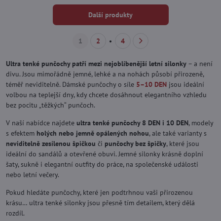
Další produkty
1
2
4
Ultra tenké punčochy patří mezi nejoblíbenější letní silonky
– a není
divu. Jsou mimořádně jemné, lehké a na nohách působí přirozeně,
téměř neviditelně. Dámské punčochy o síle
5–10 DEN
jsou ideální
volbou na teplejší dny, kdy chcete dosáhnout elegantního vzhledu
bez pocitu „těžkých“ punčoch.
V naší nabídce najdete
ultra tenké punčochy 8 DEN i 10 DEN
, modely
s efektem
holých nebo jemně opálených nohou
, ale také varianty s
neviditelně zesílenou špičkou
či
punčochy bez špičky
, které jsou
ideální do sandálů a otevřené obuvi. Jemné silonky krásně doplní
šaty, sukně i elegantní outfity do práce, na společenské události
nebo letní večery.
Pokud hledáte punčochy, které jen podtrhnou vaši přirozenou
krásu… ultra tenké silonky jsou přesně tím detailem, který dělá
rozdíl.