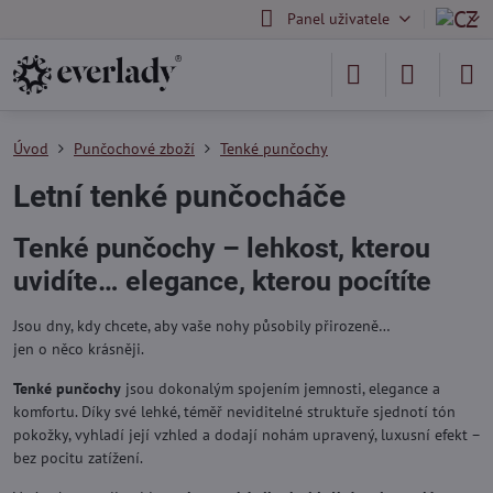
Panel uživatele
Úvod
Punčochové zboží
Tenké punčochy
Letní tenké punčocháče
Tenké punčochy – lehkost, kterou
uvidíte… elegance, kterou pocítíte
Jsou dny, kdy chcete, aby vaše nohy působily přirozeně…
jen o něco krásněji.
Tenké punčochy
jsou dokonalým spojením jemnosti, elegance a
komfortu. Díky své lehké, téměř neviditelné struktuře sjednotí tón
pokožky, vyhladí její vzhled a dodají nohám upravený, luxusní efekt –
bez pocitu zatížení.