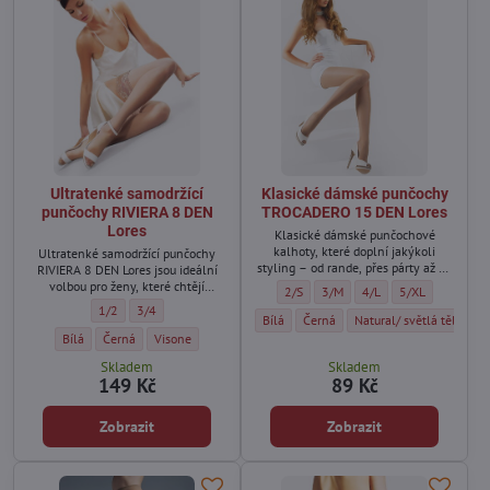
Ultratenké samodržící
Klasické dámské punčochy
punčochy RIVIERA 8 DEN
TROCADERO 15 DEN Lores
Lores
Klasické dámské punčochové
kalhoty, které doplní jakýkoli
Ultratenké samodržící punčochy
styling – od rande, přes párty až po
RIVIERA 8 DEN Lores jsou ideální
kancelářský dress code.
volbou pro ženy, které chtějí
Klasické dámské punčochy TROCADERO
Klasické dámské punčochy TRO
Klasické dámské punčo
Klasické dámské
2/S
3/M
4/L
5/XL
dosáhnout přirozeně krásného
Ultratenké samodržící punčochy RIVIERA 8 DEN Lores - Velikost:
Ultratenké samodržící punčochy RIVIERA 8 DEN Lores - Velikost:
1/2
3/4
vzhledu nohou.
Klasické dámské punčochy TROCADERO 15
Klasické dámské punčochy TROCA
Klasické dámské punčoc
Bílá
Černá
Natural/ světlá tělová
Ultratenké samodržící punčochy RIVIERA 8 DEN Lores - Barva:
Ultratenké samodržící punčochy RIVIERA 8 DEN Lores - Barva:
Ultratenké samodržící punčochy RIVIERA 8 DEN Lores - Barva
Bílá
Černá
Visone
Skladem
Skladem
149 Kč
89 Kč
Zobrazit
Zobrazit