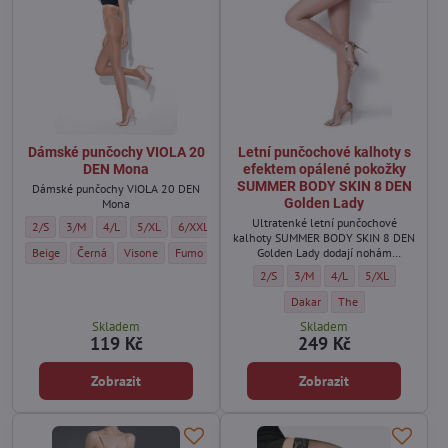
Dámské punčochy VIOLA 20
Letní punčochové kalhoty s
DEN Mona
efektem opálené pokožky
SUMMER BODY SKIN 8 DEN
Dámské punčochy VIOLA 20 DEN
Golden Lady
Mona
Ultratenké letní punčochové
Dámské punčochy VIOLA 20 DEN Mona - Velikost:
Dámské punčochy VIOLA 20 DEN Mona - Velikost:
Dámské punčochy VIOLA 20 DEN Mona - Velikost:
Dámské punčochy VIOLA 20 DEN Mona - Velikost:
Dámské punčochy VIOLA 20 DEN Mona - Velikost:
2/S
3/M
4/L
5/XL
6/XXL
kalhoty SUMMER BODY SKIN 8 DEN
Dámské punčochy VIOLA 20 DEN Mona - Barva:
Dámské punčochy VIOLA 20 DEN Mona - Barva:
Dámské punčochy VIOLA 20 DEN Mona - Barva:
Dámské punčochy VIOLA 20 DEN Mona - Barva:
Beige
Černá
Visone
Fumo
Golden Lady dodají nohám
přirozený a jemně opálený vzhled.
Letní punčochové kalhoty s efektem
Letní punčochové kalhoty s e
Letní punčochové kalh
Letní punčochov
2/S
3/M
4/L
5/XL
Letní punčochové kalhoty s e
Letní punčochové kal
Dakar
The
Skladem
Skladem
119 Kč
249 Kč
Zobrazit
Zobrazit