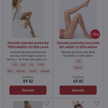
30%
Klasické dámské punčochy
Dámské punčochy bez prstů
TROCADERO 20 DEN Lores
SOLANGE 15 DEN Adrian
Klasické dámské punčochové
Dámské punčochy bez prstů
kalhoty, které doplní jakýkoli
SOLANGE 15 DEN Adrian
styling – od rande, přes párty až po
Dámské punčochy bez prst
2/S
kancelářský dress code.
Klasické dámské punčochy TROCADERO 20 DEN Lores - Velikost:
Klasické dámské punčochy TROCADERO 20 DEN Lores - Velikost:
Klasické dámské punčochy TROCADERO 20 DEN Lores - Velikost:
Klasické dámské punčochy TROCADERO 20 DEN Lores - Vel
2/S
3/M
4/L
5/XL
Dámské punčochy bez prstů
Černá
Klasické dámské punčochy TROCADERO 20 DEN Lores - Barva:
Klasické dámské punčochy TROCADERO 20 DEN Lores - Barva:
Klasické dámské punčochy TROCADERO 20 DEN Lores - Barva:
Klasické dámské punčochy TROCADERO 20 DEN Lores - 
Klasické dámské punčochy TR
Klasic
Bílá
Bronzo
Černá
Natural/ světlá tělová
Golde/Tělová tmavá
Metal
Skladem
Skladem
89 Kč
69 Kč
Zobrazit
Zobrazit