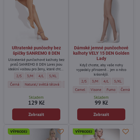
Ultratenké punčochy bez
Dámské jemné punčochové
špičky SANREMO 8 DEN
kalhoty VELY 15 DEN Golden
Lady
Ultratenké punčochové kalhoty bez
prstů SANREMO 8 DEN Lores jsou
Když chcete, aby vaše nohy
ideální volbou pro ženy, které chtějí
vypadaly přirozeně… jen o něco
nosit punčochy i k sandálům nebo
krásnější.
Ultratenké punčochy bez špičky SANREMO 8 DEN - Velikost:
Ultratenké punčochy bez špičky SANREMO 8 DEN - Velikost:
Ultratenké punčochy bez špičky SANREMO 8 DEN - Velikost:
Ultratenké punčochy bez špičky SANREMO 8 DEN - Velikos
2/S
3/M
4/L
5/XL
otevřené obuvi.
Dámské jemné punčochové kalhoty VE
Dámské jemné punčochové kalh
Dámské jemné punčocho
Dámské jemné pu
2/S
3/M
4/L
5/XL
Ultratenké punčochy bez špičky SANREMO 8 DEN - Barva:
Ultratenké punčochy bez špičky SANREMO 8 DEN - Barva:
Ultratenké punčochy bez špičky SANREMO 8 DEN
Černá
Natural/ světlá tělová
Visone
Dámské jemné punčochové kalhoty VELY 
Dámské jemné punčochové kalh
Dámské jemné punčoc
Dámské jemn
Camel
Visone
Fumo
Černá
Skladem
Skladem
129 Kč
99 Kč
Zobrazit
Zobrazit
VÝPRODEJ
VÝPRODEJ