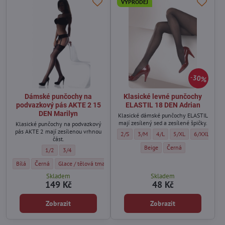
VÝPRODEJ
30%
Dámské punčochy na
Klasické levné punčochy
podvazkový pás AKTE 2 15
ELASTIL 18 DEN Adrian
DEN Marilyn
Klasické dámské punčochy ELASTIL
mají zesílený sed a zesílené špičky.
Klasické punčochy na podvazkový
pás AKTE 2 mají zesílenou vrhnou
Klasické levné punčochy ELASTIL 18 DEN A
Klasické levné punčochy ELASTIL 1
Klasické levné punčochy EL
Klasické levné punč
Klasické lev
Kl
2/S
3/M
4/L
5/XL
6/XXL
7/
část.
Klasické levné punčochy ELASTI
Klasické levné punčoch
Beige
Černá
Dámské punčochy na podvazkový pás AKTE 2 15 DEN Marilyn - Velikos
Dámské punčochy na podvazkový pás AKTE 2 15 DEN Marilyn - V
1/2
3/4
Dámské punčochy na podvazkový pás AKTE 2 15 DEN Marilyn - Barva:
Dámské punčochy na podvazkový pás AKTE 2 15 DEN Marilyn - Barva:
Dámské punčochy na podvazkový pás AKTE 2 15 DEN Marilyn - Ba
Dámské punčochy na podvazkový pás AKTE
Bílá
Černá
Glace / tělová tmavá
Visone
Skladem
Skladem
149 Kč
48 Kč
Zobrazit
Zobrazit