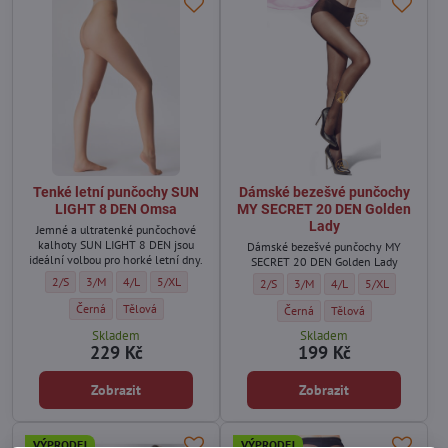
Tenké letní punčochy SUN
Dámské bezešvé punčochy
LIGHT 8 DEN Omsa
MY SECRET 20 DEN Golden
Lady
Jemné a ultratenké punčochové
kalhoty SUN LIGHT 8 DEN jsou
Dámské bezešvé punčochy MY
ideální volbou pro horké letní dny.
SECRET 20 DEN Golden Lady
Tenké letní punčochy SUN LIGHT 8 DEN Omsa - Velikost:
Tenké letní punčochy SUN LIGHT 8 DEN Omsa - Velikost:
Tenké letní punčochy SUN LIGHT 8 DEN Omsa - Velikost:
Tenké letní punčochy SUN LIGHT 8 DEN Omsa - Velikost:
2/S
3/M
4/L
5/XL
Dámské bezešvé punčochy MY SECRET 
Dámské bezešvé punčochy MY S
Dámské bezešvé punčoc
Dámské bezešvé 
2/S
3/M
4/L
5/XL
Tenké letní punčochy SUN LIGHT 8 DEN Omsa - Barva:
Tenké letní punčochy SUN LIGHT 8 DEN Omsa - Barva:
Černá
Tělová
Dámské bezešvé punčochy MY SE
Dámské bezešvé punčoc
Černá
Tělová
Skladem
Skladem
229 Kč
199 Kč
Zobrazit
Zobrazit
VÝPRODEJ
VÝPRODEJ