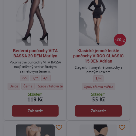
30%
Bederní punčochy VITA
Klasické jemně lesklé
BASSA 20 DEN Marilyn
punčochy VIRGO CLASSIC
15 DEN Adrian
Polomatné punčochy VITA BASSA
mají snížený sed se širokým
Elegantní, smyslné punčochy s
sametovým lemem.
jemným leskem.
Bederní punčochy VITA BASSA 20 DEN Marilyn - Velikost:
Bederní punčochy VITA BASSA 20 DEN Marilyn - Velikost:
Bederní punčochy VITA BASSA 20 DEN Marilyn - Velikost:
2/S
3/M
4/L
Klasické jemně lesklé pun
3/M
Bederní punčochy VITA BASSA 20 DEN Marilyn - Barva:
Bederní punčochy VITA BASSA 20 DEN Marilyn - Barva:
Bederní punčochy VITA BASSA 20 DEN Marilyn - Barva:
Bederní punčochy VITA BASSA 20 DEN Ma
Beige
Černá
Glace / tělová tmavá
Visone
Klasické jemně lesklé punčochy V
Opal/ tělová světla
Skladem
Skladem
119 Kč
55 Kč
Zobrazit
Zobrazit