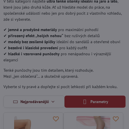
V této kategorii najdete
ultra tenké silonky ideální na jaro a léto
,
které jsou jako druhá kůže. Ať už hledáte model do práce, na
společenské události nebo jen pro dobrý pocit z vlastního vzhledu,
zde si vyberete.
✔
jemné a prodyšné materiály
pro maximální pohodlí
✔
přirozený efekt „holých nohou“
bez rušivých detailů
✔
modely bez zesílené špičky
ideální do sandálů a otevřené obuvi
✔
bezešvé i klasické provedení
pro každý outfit
✔
hladké i vzorované punčochy
pro nenápadnou i výraznější
eleganci
Tenké punčochy jsou tím detailem, který rozhoduje.
Mezi „jen oblečená“… a skutečně upravená.
Vyberte si ty pravé a dopřejte si pocit lehkosti při každém kroku.
Nejprodávanější
Parametry