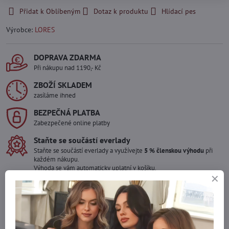
Přidat k Oblíbeným
Dotaz k produktu
Hlídací pes
Výrobce:
LORES
DOPRAVA ZDARMA
Při nákupu nad 1190,- Kč
ZBOŽÍ SKLADEM
zasíláme ihned
BEZPEČNÁ PLATBA
Zabezpečené online platby
Staňte se součástí everlady
Staňte se součástí everlady a využívejte
5 % členskou výhodu
při
každém nákupu.
Výhoda se vám automaticky uplatní v košíku.
Máte zájem o více kusů ?
Kontaktujte nás na mail, zboží pro Vás doskladníme!