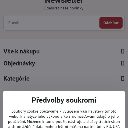
Newsletter
Odebírat naše novinky:
Odebírat
Vše k nákupu
Objednávky
Kategórie
Facebook
Instagram
Pinterest
Předvolby soukromí
Kontakty
Soubory cookie používáme k vylepšení vaší návštěvy tohoto
+421 919 060 751
webu, k analýze jeho výkonu a ke shromažďování údajů o jeho
používání. Můžeme k tomu použít nástroje a služby třetích stran
Pondělí - Pátek : 09:00 - 15:00 hod.
a shromážděná data mohou být přenášena partnerům v EU, USA