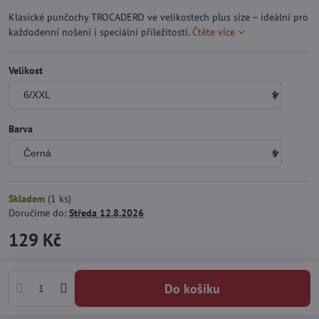
Klasické punčochy TROCADERO ve velikostech plus size – ideální pro
každodenní nošení i speciální příležitosti.
Čtěte více
Velikost
Barva
Skladem
(
1
ks)
Doručíme do:
Středa
12.8.2026
129 Kč
Do košíku