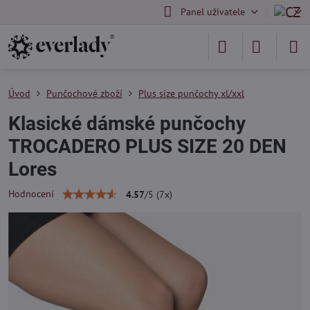
Panel uživatele
Úvod
Punčochové zboží
Plus size punčochy xl/xxl
Klasické dámské punčochy
TROCADERO PLUS SIZE 20 DEN
Lores
Hodnocení
4.57
/
5
(
7
x)