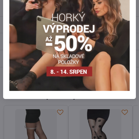
info​@everlady​.eu
Popis
Recenze
0
Diskuse
0
Facebook
Twitter
Bluesky
Pinterest
Reddit
LinkedIn
WhatsApp
E-
mail
Alternativní produkty