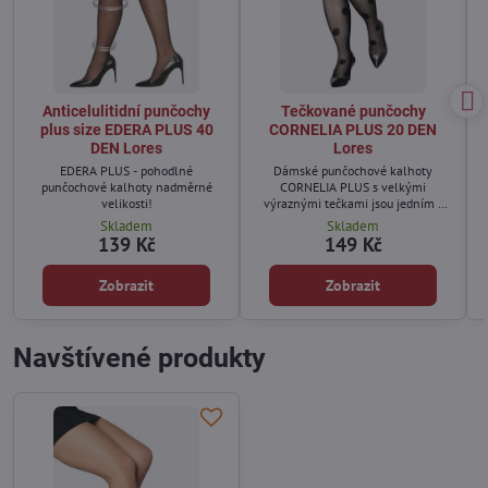
Anticelulitidní punčochy
Tečkované punčochy
plus size EDERA PLUS 40
CORNELIA PLUS 20 DEN
DEN Lores
Lores
EDERA PLUS - pohodlné
Dámské punčochové kalhoty
punčochové kalhoty nadměrné
CORNELIA PLUS s velkými
velikosti!
výraznými tečkami jsou jedním z
nejmódnějších doplňků této sezóny.
Skladem
Skladem
139 Kč
149 Kč
Zobrazit
Zobrazit
Navštívené produkty