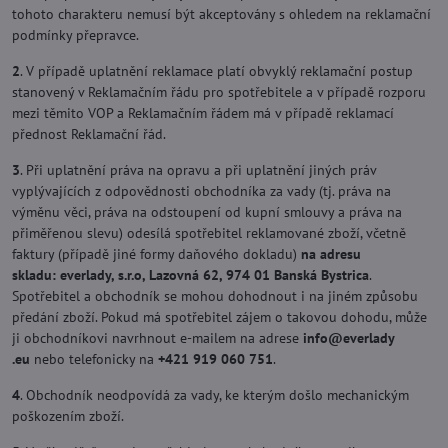
tohoto charakteru nemusí být akceptovány s ohledem na reklamační
podmínky přepravce.
2
. V případě uplatnění reklamace platí obvyklý reklamační postup
stanovený v Reklamačním řádu pro spotřebitele a v případě rozporu
mezi těmito VOP a Reklamačním řádem má v případě reklamací
přednost Reklamační řád.
3
. Při uplatnění práva na opravu a při uplatnění jiných práv
vyplývajících z odpovědnosti obchodníka za vady (tj. práva na
výměnu věci, práva na odstoupení od kupní smlouvy a práva na
přiměřenou slevu) odesílá spotřebitel reklamované zboží, včetně
faktury (případě jiné formy daňového dokladu)
na adresu
skladu: everlady, s.r.o, Lazovná 62, 974 01 Banská Bystrica
.
Spotřebitel a obchodník se mohou dohodnout i na jiném způsobu
předání zboží. Pokud má spotřebitel zájem o takovou dohodu, může
ji obchodníkovi navrhnout e-mailem na adrese
info​@everlady​
.eu
nebo telefonicky na
+421 919 060 751
.
4
. Obchodník neodpovídá za vady, ke kterým došlo mechanickým
poškozením zboží.