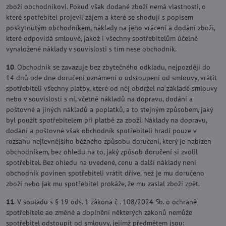
zboží obchodníkovi. Pokud však dodané zboží nemá vlastnosti, o
které spotřebitel projevil zájem a které se shodují s popisem
poskytnutým obchodníkem, náklady na jeho vrácení a dodání zboží,
které odpovídá smlouvě, jakož i všechny spotřebitelům účelně
vynaložené náklady v souvislosti s tím nese obchodník.
10
. Obchodník se zavazuje bez zbytečného odkladu, nejpozději do
14 dnů ode dne doručení oznámení o odstoupení od smlouvy, vrátit
spotřebiteli všechny platby, které od něj obdržel na základě smlouvy
nebo v souvislosti s ní, včetně nákladů na dopravu, dodání a
poštovné a jiných nákladů a poplatků, a to stejným způsobem, jaký
byl použit spotřebitelem při platbě za zboží. Náklady na dopravu,
dodání a poštovné však obchodník spotřebiteli hradí pouze v
rozsahu nejlevnějšího běžného způsobu doručení, který je nabízen
obchodníkem, bez ohledu na to, jaký způsob doručení si zvolil
spotřebitel. Bez ohledu na uvedené, cenu a další náklady není
obchodník povinen spotřebiteli vrátit dříve, než je mu doručeno
zboží nebo jak mu spotřebitel prokáže, že mu zaslal zboží zpět.
11
. V souladu s § 19 ods. 1 zákona č . 108/2024 Sb. o ochraně
spotřebitele ao změně a doplnění některých zákonů nemůže
spotřebitel odstoupit od smlouvy, jejímž předmětem jsou: