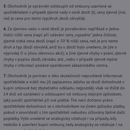
5
. Obchodník je oprávněn odstoupit od smlouvy uzavřené se
spotřebitelem v případě zjevné vady v ceně zboží (tj. ceny zjevně jiné,
než je cena pro tento typ/druh zboží obvyklá).
6
. Za zjevnou vadu v ceně zboží je považováno například o jednu
číslici nižší cena (např. při udávání ceny „vypadne" jedna číslice);
zjevně nízká cena zboží (např. o 50 % nižší cena, než je pro tento
druh a typ zboží obvyklé, aniž by u zboží bylo uvedeno, že jde o
výprodej či o jinou slevovou akci); a jiné zjevné chyby v psaní, zjevné
chyby v popisu zboží, obrázku atd., nebo v případě zjevně mylné
chyby v informaci podané operátorem zákaznického centra.
7
. Obchodník je povinen o této skutečnosti neprodleně informovat
spotřebitele a vrátit mu již zaplacenou zálohu za zboží dohodnuté v
kupní smlouvě bez zbytečného odkladu, nejpozději však ve lhůtě do
14 dnů od oznámení o odstoupení od smlouvy stejným způsobem,
jaký použil spotřebitel při své platbě. Tím není dotčeno právo
spotřebitele dohodnout se s obchodníkem na jiném způsobu platby,
pokud v souvislosti s tím spotřebiteli nebudou účtovány žádné další
poplatky. Výše uvedené se analogicky vztahuje i na případy, kdy
nedošlo k uzavření kupní smlouvy, tedy analogicky se vztahuje i na