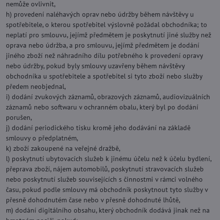
nemůže ovlivnit,
h) provedení naléhavých oprav nebo údržby během návštěvy u
spotřebitele, o kterou spotřebitel výslovně požádal obchodníka; to
neplatí pro smlouvu, jejímž předmětem je poskytnutí jiné služby než
oprava nebo údržba, a pro smlouvu, jejímž předmětem je dodání
jiného zboží než náhradního dílu potřebného k provedení opravy
nebo údržby, pokud byly smlouvy uzavřeny během návštěvy
obchodníka u spotřebitele a spotřebitel si tyto zboží nebo služby
předem neobjednal,
i) dodání zvukových záznamů, obrazových záznamů, audiovizuálních
záznamů nebo softwaru v ochranném obalu, který byl po dodání
porušen,
j) dodání periodického tisku kromě jeho dodávání na základě
smlouvy o předplatném,
k) zboží zakoupené na veřejné dražbě,
l) poskytnutí ubytovacích služeb k jinému účelu než k účelu bydlení,
přeprava zboží, nájem automobilů, poskytnutí stravovacích služeb
nebo poskytnutí služeb souvisejících s činnostmi v rámci volného
času, pokud podle smlouvy má obchodník poskytnout tyto služby v
přesně dohodnutém čase nebo v přesně dohodnuté lhůtě,
m) dodání digitálního obsahu, který obchodník dodává jinak než na