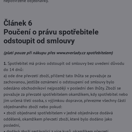
nepotvrzené objednávky.
Článek 6
Poučení o právu spotřebitele
odstoupit od smlouvy
(platí pouze při nákupu přes www.everlady.cz spotřebitelem)
1
. Spotřebitel má právo odstoupit od smlouvy bez uvedení důvodu
do 14 dnů:
a) ode dne převzetí zboží, přičemž tato lhůta se považuje za
zachovanou, jestliže oznámení o odstoupení od smlouvy bylo
odesláno obchodníkovi nejpozději v poslední den lhůty. Zboží se
považuje za převzaté spotřebitelem okamžikem, kdy spotřebitel nebo
jím určená třetí osoba, s výjimkou dopravce, převezme všechny části
objednaného zboží nebo pokud:
• zboží objednané spotřebitelem v jedné objednávce dodává
odděleně, okamžikem převzetí zboží, které bylo dodáno jako
poslední,
• dodává zboží sestávající z více kusů, okamžikem převzetí