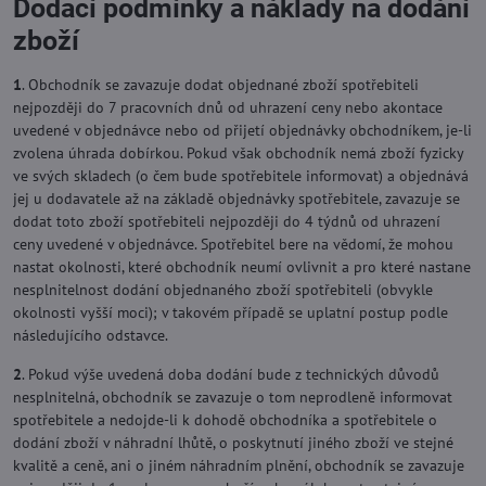
Dodací podmínky a náklady na dodání
zboží
1
. Obchodník se zavazuje dodat objednané zboží spotřebiteli
nejpozději do 7 pracovních dnů od uhrazení ceny nebo akontace
uvedené v objednávce nebo od přijetí objednávky obchodníkem, je-li
zvolena úhrada dobírkou. Pokud však obchodník nemá zboží fyzicky
ve svých skladech (o čem bude spotřebitele informovat) a objednává
jej u dodavatele až na základě objednávky spotřebitele, zavazuje se
dodat toto zboží spotřebiteli nejpozději do 4 týdnů od uhrazení
ceny uvedené v objednávce. Spotřebitel bere na vědomí, že mohou
nastat okolnosti, které obchodník neumí ovlivnit a pro které nastane
nesplnitelnost dodání objednaného zboží spotřebiteli (obvykle
okolnosti vyšší moci); v takovém případě se uplatní postup podle
následujícího odstavce.
2
. Pokud výše uvedená doba dodání bude z technických důvodů
nesplnitelná, obchodník se zavazuje o tom neprodleně informovat
spotřebitele a nedojde-li k dohodě obchodníka a spotřebitele o
dodání zboží v náhradní lhůtě, o poskytnutí jiného zboží ve stejné
kvalitě a ceně, ani o jiném náhradním plnění, obchodník se zavazuje