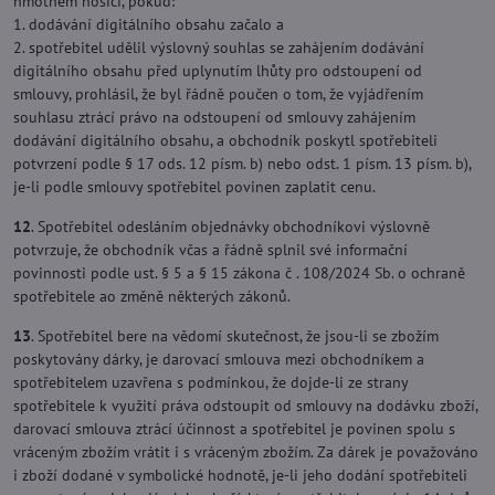
hmotném nosiči, pokud:
1. dodávání digitálního obsahu začalo a
2. spotřebitel udělil výslovný souhlas se zahájením dodávání
digitálního obsahu před uplynutím lhůty pro odstoupení od
smlouvy, prohlásil, že byl řádně poučen o tom, že vyjádřením
souhlasu ztrácí právo na odstoupení od smlouvy zahájením
dodávání digitálního obsahu, a obchodník poskytl spotřebiteli
potvrzení podle § 17 ods. 12 písm. b) nebo odst. 1 písm. 13 písm. b),
je-li podle smlouvy spotřebitel povinen zaplatit cenu.
12
. Spotřebitel odesláním objednávky obchodníkovi výslovně
potvrzuje, že obchodník včas a řádně splnil své informační
povinnosti podle ust. § 5 a § 15 zákona č . 108/2024 Sb. o ochraně
spotřebitele ao změně některých zákonů.
13
. Spotřebitel bere na vědomí skutečnost, že jsou-li se zbožím
poskytovány dárky, je darovací smlouva mezi obchodníkem a
spotřebitelem uzavřena s podmínkou, že dojde-li ze strany
spotřebitele k využití práva odstoupit od smlouvy na dodávku zboží,
darovací smlouva ztrácí účinnost a spotřebitel je povinen spolu s
vráceným zbožím vrátit i s vráceným zbožím. Za dárek je považováno
i zboží dodané v symbolické hodnotě, je-li jeho dodání spotřebiteli