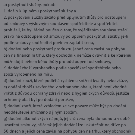
a) poskytnutí služby, pokud:
1. došlo k úplnému poskytnutí služby a
2. poskytování služby začalo před uplynutím lhůty pro odstoupení
od smlouvy s výslovným souhlasem spotřebitele a spotřebitel
prohlásil, že byl řádně poučen o tom, že vyjádřením souhlasu ztrácí
právo na odstoupení od smlouvy po úplném poskytnutí služby, je-li
podle smlouvy spotřebitel povinen zaplatit cenu,
b) dodání nebo poskytnutí produktu, jehož cena závisí na pohybu
cen na finančním trhu, který obchodník nemůže ovlivnit a ke kterému
může dojít během běhu lhůty pro odstoupení od smlouvy,
c) dodání zboží vyrobeného podle specifikací spotřebitele nebo
zboží vyrobeného na míru,
d) dodání zboží, které podléhá rychlému snížení kvality nebo zkáze,
e) dodání zboží uzavřeného v ochranném obalu, které není vhodné
vrátit z důvodu ochrany zdraví nebo z hygienických důvodů, jestliže
ochranný obal byl po dodání porušen,
f) dodání zboží, které vzhledem ke své povaze může být po dodání
neoddělitelně smícháno s jiným zbožím,
g) dodání alkoholických nápojů, jejichž cena byla dohodnuta v době
uzavření smlouvy, přičemž jejich dodání lze uskutečnit nejdříve po
30 dnech a jejich cena závisí na pohybu cen na trhu, který obchodník