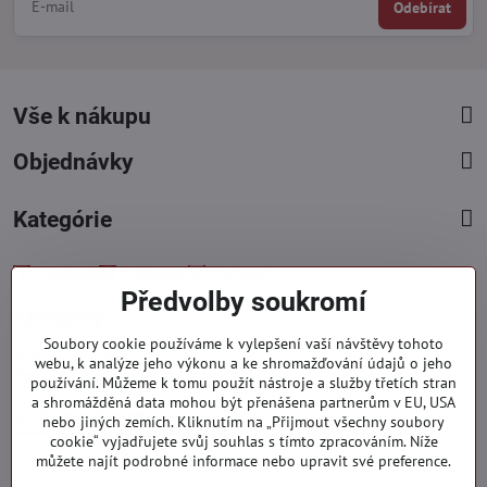
Odebírat
Vše k nákupu
Objednávky
Kategórie
Facebook
Instagram
Pinterest
Předvolby soukromí
Kontakty
Soubory cookie používáme k vylepšení vaší návštěvy tohoto
+421 919 060 751
webu, k analýze jeho výkonu a ke shromažďování údajů o jeho
Pondělí - Pátek : 09:00 - 15:00 hod.
používání. Můžeme k tomu použít nástroje a služby třetích stran
a shromážděná data mohou být přenášena partnerům v EU, USA
info​@everlady​.eu
nebo jiných zemích. Kliknutím na „Přijmout všechny soubory
Non stop ( 24/7 )
cookie“ vyjadřujete svůj souhlas s tímto zpracováním. Níže
můžete najít podrobné informace nebo upravit své preference.