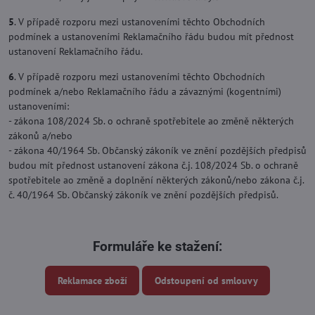
5
. V případě rozporu mezi ustanoveními těchto Obchodních
podmínek a ustanoveními Reklamačního řádu budou mít přednost
ustanovení Reklamačního řádu.
6
. V případě rozporu mezi ustanoveními těchto Obchodních
podmínek a/nebo Reklamačního řádu a závaznými (kogentními)
ustanoveními:
- zákona 108/2024 Sb. o ochraně spotřebitele ao změně některých
zákonů a/nebo
- zákona 40/1964 Sb. Občanský zákoník ve znění pozdějších předpisů
budou mít přednost ustanovení zákona č.j. 108/2024 Sb. o ochraně
spotřebitele ao změně a doplnění některých zákonů/nebo zákona č.j.
č. 40/1964 Sb. Občanský zákoník ve znění pozdějších předpisů.
Formuláře ke stažení:
Reklamace zboží
Odstoupení od smlouvy