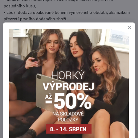
posledního kusu,
• zboží dodává opakovaně během vymezeného období, okamžikem
převzetí prvního dodaného zboží.
b) ode dne uzavření smlouvy, je-li předmětem smlouvy poskytnutí
služby.
2
. Spotřebitel může odstoupit od smlouvy uzavřené na dálku, jejímž
předmětem je dodání zboží, i před zahájením běhu lhůty pro
odstoupení od smlouvy.
3
. V souladu s § 19 ods. 1 písm. e) zákona 108/2024 Sb. o ochraně
spotřebitele spotřebitel nemá právo odstoupit od smlouvy, jejímž
předmětem je zboží dodané v ochranném obalu, který není vhodné
vrátit z důvodu ochrany zdraví nebo z hygienických důvodů, pokud
byl tento obal po dodání porušen. Za takové zboží se považuje i
punčochové zboží (např. punčochy, punčochové kalhoty, legíny
apod.), které je z hygienických důvodů baleno v uzavřeném
ochranném obalu.
4
. Lhůta pro odstoupení od smlouvy se považuje za zachovanou,
pokud spotřebitel nejpozději poslední den lhůty odešle oznámení o
odstoupení od smlouvy obchodníkovi. Při pochybnosti o doručení