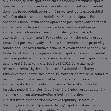
5
. V případě, že mezi spotřebitelem a obchodníkem vznikne spor z
uplatnění práv z odpovědnosti za vady nebo pokud se spotřebitel
domnívá, že obchodník porušil jiná práva spotřebitele, spotřebitel
má právo obrátit se na obchodníka se žádostí o nápravu. Pokud
obchodník nebo určená osoba oprávněná posuzovat vady na žádost
spotřebitele podle předchozí věty odpoví zamítavě informuje
spotřebitele na trvanlivém médiu o příslušných subjektech
alternativního řešení sporů. Pokud obchodník nebo určená osoba
oprávněná posuzovat vady na žádost spotřebitele podle první věty
tohoto bodu odpoví zamítavě nebo na takovou žádost neodpoví ve
lhůtě do 30 dnů ode dne jejího odeslání spotřebitelem, spotřebitel
má právo podat návrh na zahájení alternativního řešení sporu podle
ustanovení § 12 zákona č. 1/2003. 391/2015 Sb. o alternativním
řešení spotřebitelských sporů ao změně a doplnění některých
zákonů ve znění pozdějších předpisů, možnost obrátit se na soud tím
není dotčena. Příslušným subjektem pro alternativní řešení
spotřebitelských sporů s obchodníkem je Slovenská obchodní
inspekce nebo jiná příslušná oprávněná právnická osoba zapsaná v
seznamu subjektů alternativního řešení sporů vedeném
Ministerstvem hospodářství Slovenské republiky (seznam je
dostupný na stránce http://www.mhsr.sk/); spotřebitel má právo
volby, na který z uvedených subjektů alternativního řešení sporů se