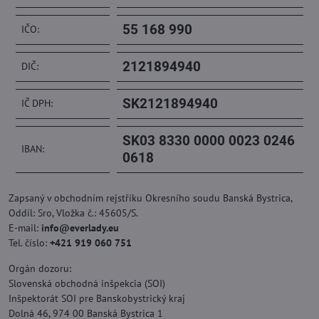
55 168 990
IČO:
2121894940
DIČ:
SK2121894940
IČ DPH:
SK03 8330 0000 0023 0246
IBAN:
0618
Zapsaný v obchodním rejstříku Okresního soudu Banská Bystrica,
Oddíl: Sro, Vložka č.: 45605/S.
E-mail:
info​@everlady​.eu
Tel. číslo:
+421 919 060 751
Orgán dozoru:
Slovenská obchodná inšpekcia (SOI)
Inšpektorát SOI pre Banskobystrický kraj
Dolná 46, 974 00 Banská Bystrica 1