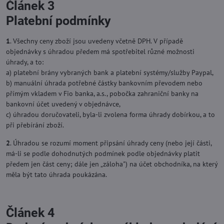
Článek 3
Platební podmínky
1
. Všechny ceny zboží jsou uvedeny včetně DPH. V případě
objednávky s úhradou předem má spotřebitel různé možnosti
úhrady, a to:
a) platební brány vybraných bank a platební systémy/služby Paypal,
b) manuální úhrada potřebné částky bankovním převodem nebo
přímým vkladem v Fio banka, a.s., pobočka zahraniční banky na
bankovní účet uvedený v objednávce,
c) úhradou doručovateli, byla-li zvolena forma úhrady dobírkou, a to
při přebírání zboží.
2
. Úhradou se rozumí moment připsání úhrady ceny (nebo její části,
má-li se podle dohodnutých podmínek podle objednávky platit
předem jen část ceny; dále jen „záloha") na účet obchodníka, na který
měla být tato úhrada poukázána.
Článek 4