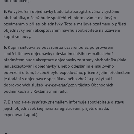
obchodníkem).
5
. Po vytvoření objednávky bude tato zaregistrována v systému
obchodníka, o čemž bude spotřebitel informován e-mailovým
oznámením o přijetí objednávky. Toto e-mailové oznámení o přijetí
objednávky není akceptováním návrhu spotřebitele na uzavření
kupní smlouvy.
6
. Kupní smlouva se považuje za uzavřenou až po prověření
spotřebitelovy objednávky odesláním dalšího e-mailu, jehož
předmětem bude akceptace objednávky ze strany obchodníka (dále
jen „akceptování objednávky"), nebo odesláním e-mailového
potvrzení o tom, že zboží bylo expedováno, přičemž jejím předmětem
je dodání v objednávce specifikovaného zboží a poskytnutí
doprovodných služeb
www.everlady.cz
, v těchto Obchodních
podmínkách a v Reklamačním řádu.
7
. E-shop
www.everlady.cz
emailem informuje spotřebitele o stavu
jejich objednávek (zejména zaregistrování, přijetí, úhrada,
expedování apod.).