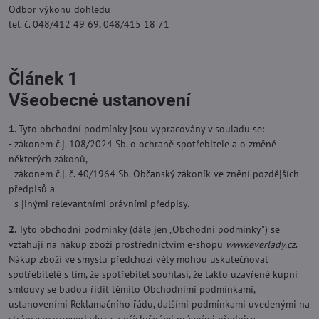
Odbor výkonu dohledu
tel. č. 048/412 49 69, 048/415 18 71
Článek 1
Všeobecné ustanovení
1
. Tyto obchodní podmínky jsou vypracovány v souladu se:
- zákonem č.j. 108/2024 Sb. o ochraně spotřebitele a o změně
některých zákonů,
- zákonem č.j. č. 40/1964 Sb. Občanský zákoník ve znění pozdějších
předpisů a
- s jinými relevantními právními předpisy.
2
. Tyto obchodní podmínky (dále jen „Obchodní podmínky") se
vztahují na nákup zboží prostřednictvím e-shopu
www.everlady.cz
.
Nákup zboží ve smyslu předchozí věty mohou uskutečňovat
spotřebitelé s tím, že spotřebitel souhlasí, že takto uzavřené kupní
smlouvy se budou řídit těmito Obchodními podmínkami,
ustanoveními Reklamačního řádu, dalšími podmínkami uvedenými na