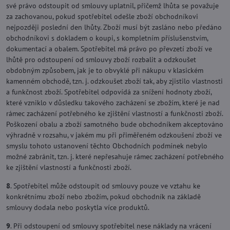
své právo odstoupit od smlouvy uplatnil, přičemž lhůta se považuje
za zachovanou, pokud spotřebitel odešle zboží obchodníkovi
nejpozději poslední den lhůty. Zboží musí být zasláno nebo předáno
obchodníkovi s dokladem o koupi, s kompletním příslušenstvím,
dokumentací a obalem. Spotřebitel má právo po převzetí zboží ve
lhůtě pro odstoupení od smlouvy zboží rozbalit a odzkoušet
obdobným způsobem, jak je to obvyklé při nákupu v klasickém
kamenném obchodě, tzn. j. odzkoušet zboží tak, aby zjistilo vlastnosti
a funkčnost zboží. Spotřebitel odpovídá za snížení hodnoty zboží,
které vzniklo v důsledku takového zacházení se zbožím, které je nad
rámec zacházení potřebného ke zjištění vlastností a funkčnosti zboží.
Poškození obalu a zboží samotného bude obchodníkem akceptováno
výhradně v rozsahu, v jakém mu při přiměřeném odzkoušení zboží ve
smyslu tohoto ustanovení těchto Obchodních podmínek nebylo
možné zabránit, tzn. j. které nepřesahuje rámec zacházení potřebného
ke zjištění vlastností a funkčnosti zboží.
8
. Spotřebitel může odstoupit od smlouvy pouze ve vztahu ke
konkrétnímu zboží nebo zbožím, pokud obchodník na základě
smlouvy dodala nebo poskytla více produktů.
9
. Při odstoupení od smlouvy spotřebitel nese náklady na vrácení