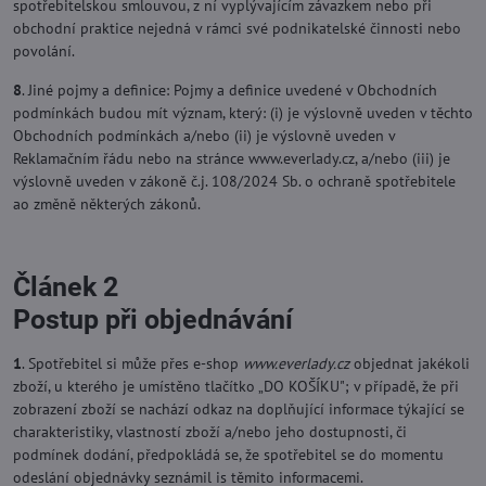
spotřebitelskou smlouvou, z ní vyplývajícím závazkem nebo při
obchodní praktice nejedná v rámci své podnikatelské činnosti nebo
povolání.
8
. Jiné pojmy a definice: Pojmy a definice uvedené v Obchodních
podmínkách budou mít význam, který: (i) je výslovně uveden v těchto
Obchodních podmínkách a/nebo (ii) je výslovně uveden v
Reklamačním řádu nebo na stránce www.everlady.cz, a/nebo (iii) je
výslovně uveden v zákoně č.j. 108/2024 Sb. o ochraně spotřebitele
ao změně některých zákonů.
Článek 2
Postup při objednávání
1
. Spotřebitel si může přes e-shop
www.everlady.cz
objednat jakékoli
zboží, u kterého je umístěno tlačítko „DO KOŠÍKU"; v případě, že při
zobrazení zboží se nachází odkaz na doplňující informace týkající se
charakteristiky, vlastností zboží a/nebo jeho dostupnosti, či
podmínek dodání, předpokládá se, že spotřebitel se do momentu
odeslání objednávky seznámil is těmito informacemi.