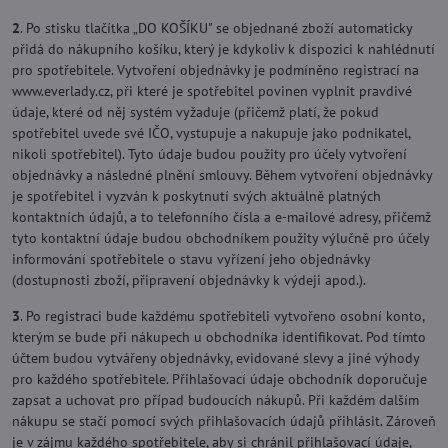
2
. Po stisku tlačítka „DO KOŠÍKU" se objednané zboží automaticky
přidá do nákupního košíku, který je kdykoliv k dispozici k nahlédnutí
pro spotřebitele. Vytvoření objednávky je podmíněno registrací na
www.everlady.cz, při které je spotřebitel povinen vyplnit pravdivé
údaje, které od něj systém vyžaduje (přičemž platí, že pokud
spotřebitel uvede své IČO, vystupuje a nakupuje jako podnikatel,
nikoli spotřebitel). Tyto údaje budou použity pro účely vytvoření
objednávky a následné plnění smlouvy. Během vytvoření objednávky
je spotřebitel i vyzván k poskytnutí svých aktuálně platných
kontaktních údajů, a to telefonního čísla a e-mailové adresy, přičemž
tyto kontaktní údaje budou obchodníkem použity výlučně pro účely
informování spotřebitele o stavu vyřízení jeho objednávky
(dostupnosti zboží, připravení objednávky k výdeji apod.).
3
. Po registraci bude každému spotřebiteli vytvořeno osobní konto,
kterým se bude při nákupech u obchodníka identifikovat. Pod tímto
účtem budou vytvářeny objednávky, evidované slevy a jiné výhody
pro každého spotřebitele. Přihlašovací údaje obchodník doporučuje
zapsat a uchovat pro případ budoucích nákupů. Při každém dalším
nákupu se stačí pomocí svých přihlašovacích údajů přihlásit. Zároveň
je v zájmu každého spotřebitele, aby si chránil přihlašovací údaje,