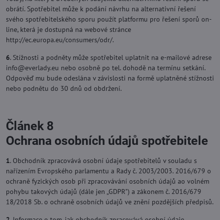
obrátí. Spotřebitel může k podání návrhu na alternativní řešení
svého spotřebitelského sporu použít platformu pro řešení sporů on-
line, která je dostupná na webové stránce
http://ec.europa.eu/consumers/odr/.
6
. Stížnosti a podněty může spotřebitel uplatnit na e-mailové adrese
info​@everlady​.eu nebo osobně po tel. dohodě na termínu setkání.
Odpověď mu bude odeslána v závislosti na formě uplatněné stížnosti
nebo podnětu do 30 dnů od obdržení.
Článek 8
Ochrana osobních údajů spotřebitele
1
. Obchodník zpracovává osobní údaje spotřebitelů v souladu s
nařízením Evropského parlamentu a Rady č. 2003/2003. 2016/679 o
ochraně fyzických osob při zpracovávání osobních údajů ao volném
pohybu takových údajů (dále jen „GDPR") a zákonem č. 2016/679
18/2018 Sb. o ochraně osobních údajů ve znění pozdějších předpisů.
2
. Informace o tom, jak obchodník zpracovává osobní údaje,