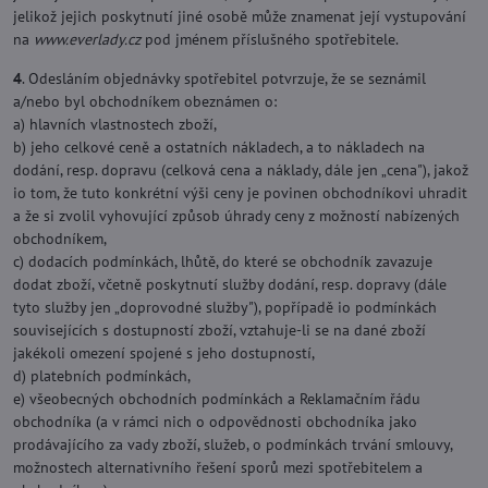
jelikož jejich poskytnutí jiné osobě může znamenat její vystupování
na
www.everlady.cz
pod jménem příslušného spotřebitele.
4
. Odesláním objednávky spotřebitel potvrzuje, že se seznámil
a/nebo byl obchodníkem obeznámen o:
a) hlavních vlastnostech zboží,
b) jeho celkové ceně a ostatních nákladech, a to nákladech na
dodání, resp. dopravu (celková cena a náklady, dále jen „cena"), jakož
io tom, že tuto konkrétní výši ceny je povinen obchodníkovi uhradit
a že si zvolil vyhovující způsob úhrady ceny z možností nabízených
obchodníkem,
c) dodacích podmínkách, lhůtě, do které se obchodník zavazuje
dodat zboží, včetně poskytnutí služby dodání, resp. dopravy (dále
tyto služby jen „doprovodné služby"), popřípadě io podmínkách
souvisejících s dostupností zboží, vztahuje-li se na dané zboží
jakékoli omezení spojené s jeho dostupností,
d) platebních podmínkách,
e) všeobecných obchodních podmínkách a Reklamačním řádu
obchodníka (a v rámci nich o odpovědnosti obchodníka jako
prodávajícího za vady zboží, služeb, o podmínkách trvání smlouvy,
možnostech alternativního řešení sporů mezi spotřebitelem a