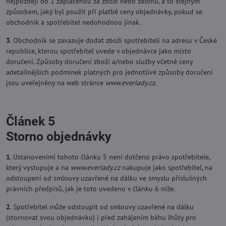
nejpozději do 1 zaplacenou za zboží nebo zálohu, a to stejným
způsobem, jaký byl použit při platbě ceny objednávky, pokud se
obchodník a spotřebitel nedohodnou jinak.
3
. Obchodník se zavazuje dodat zboží spotřebiteli na adresu v České
republice, kterou spotřebitel uvede v objednávce jako místo
doručení. Způsoby doručení zboží a/nebo služby včetně ceny
adetailnějších podmínek platných pro jednotlivé způsoby doručení
jsou uveřejněny na web stránce
www.everlady.cz
.
Článek 5
Storno objednávky
1
. Ustanoveními tohoto článku 5 není dotčeno právo spotřebitele,
který vystupuje a na
www.everlady.cz
nakupuje jako spotřebitel, na
odstoupení od smlouvy uzavřené na dálku ve smyslu příslušných
právních předpisů, jak je toto uvedeno v článku 6 níže.
2
. Spotřebitel může odstoupit od smlouvy uzavřené na dálku
(stornovat svou objednávku) i před zahájením běhu lhůty pro