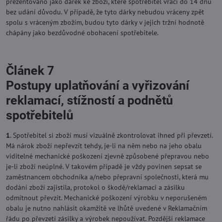
prezentováno jako dárek ke zboží, které spotřebitel vrací do 14 dnů
bez udání důvodu. V případě, že tyto dárky nebudou vráceny zpět
spolu s vráceným zbožím, budou tyto dárky v jejich tržní hodnotě
chápány jako bezdůvodné obohacení spotřebitele.
Článek 7
Postupy uplatňování a vyřizování
reklamací, stížností a podnětů
spotřebitelů
1
. Spotřebitel si zboží musí vizuálně zkontrolovat ihned při převzetí.
Má nárok zboží nepřevzít tehdy, je-li na něm nebo na jeho obalu
viditelné mechanické poškození zjevně způsobené přepravou nebo
je-li zboží neúplné. V takovém případě je vždy povinen sepsat se
zaměstnancem obchodníka a/nebo přepravní společnosti, která mu
dodání zboží zajistila, protokol o škodě/reklamaci a zásilku
odmítnout převzít. Mechanické poškození výrobku v neporušeném
obalu je nutno nahlásit okamžitě ve lhůtě uvedené v Reklamačním
řádu po převzetí zásilky a výrobek nepoužívat. Pozdější reklamace