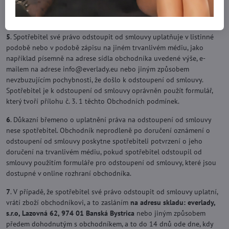
odstoupení se použije postup podle § 20 odst. 1 písm. 8 zákona č .
108/2024 Sb. o ochraně spotřebitele ao změně některých zákonů.
5
. Spotřebitel své právo odstoupit od smlouvy uplatňuje v listinné
podobě nebo v podobě zápisu na jiném trvanlivém médiu, jako
například písemně na adrese sídla obchodníka uvedené výše, e-
mailem na adrese info​@everlady​.eu nebo jiným způsobem
nevzbuzujícím pochybnosti, že došlo k odstoupení od smlouvy.
Spotřebitel je k odstoupení od smlouvy oprávněn použít formulář,
který tvoří přílohu č. 3. 1 těchto Obchodních podmínek.
6
. Důkazní břemeno o uplatnění práva na odstoupení od smlouvy
nese spotřebitel. Obchodník neprodleně po doručení oznámení o
odstoupení od smlouvy poskytne spotřebiteli potvrzení o jeho
doručení na trvanlivém médiu, pokud spotřebitel odstoupil od
smlouvy použitím formuláře pro odstoupení od smlouvy, které jsou
dostupné v online rozhraní obchodníka.
7
. V případě, že spotřebitel své právo odstoupit od smlouvy uplatní,
vrátí zboží obchodníkovi, a to zasláním
na adresu skladu: everlady,
s.r.o, Lazovná 62, 974 01 Banská Bystrica
nebo jiným způsobem
předem dohodnutým s obchodníkem, a to do 14 dnů ode dne, kdy