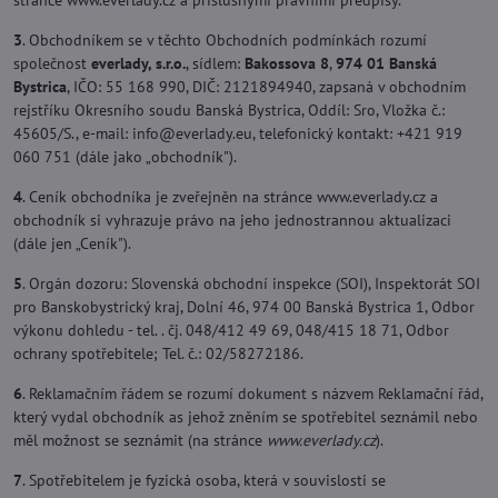
stránce www.everlady.cz a příslušnými právními předpisy.
3
. Obchodníkem se v těchto Obchodních podmínkách rozumí
společnost
everlady, s.r.o.
, sídlem:
Bakossova 8
,
974 01 Banská
Bystrica
, IČO: 55 168 990, DIČ: 2121894940, zapsaná v obchodním
rejstříku Okresního soudu Banská Bystrica, Oddíl: Sro, Vložka č.:
45605/S., e-mail: info​@everlady​.eu, telefonický kontakt: +421 919
060 751 (dále jako „obchodník").
4
. Ceník obchodníka je zveřejněn na stránce www.everlady.cz a
obchodník si vyhrazuje právo na jeho jednostrannou aktualizaci
(dále jen „Ceník").
5
. Orgán dozoru: Slovenská obchodní inspekce (SOI), Inspektorát SOI
pro Banskobystrický kraj, Dolní 46, 974 00 Banská Bystrica 1, Odbor
výkonu dohledu - tel. . čj. 048/412 49 69, 048/415 18 71, Odbor
ochrany spotřebitele; Tel. č.: 02/58272186.
6
. Reklamačním řádem se rozumí dokument s názvem Reklamační řád,
který vydal obchodník as jehož zněním se spotřebitel seznámil nebo
měl možnost se seznámit (na stránce
www.everlady.cz
).
7
. Spotřebitelem je fyzická osoba, která v souvislosti se