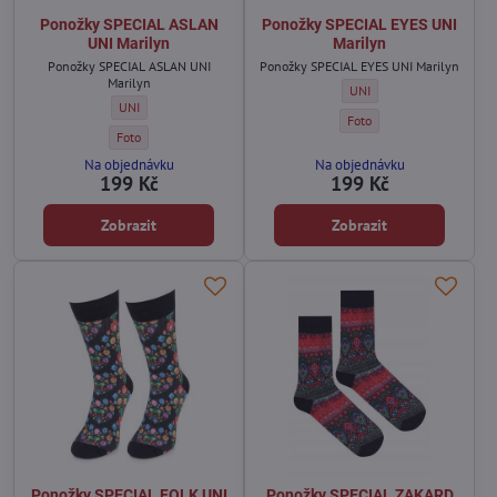
Ponožky SPECIAL ASLAN
Ponožky SPECIAL EYES UNI
UNI Marilyn
Marilyn
Ponožky SPECIAL ASLAN UNI
Ponožky SPECIAL EYES UNI Marilyn
Marilyn
Ponožky SPECIAL EYES UNI 
UNI
Ponožky SPECIAL ASLAN UNI Marilyn - Velikost:
UNI
Ponožky SPECIAL EYES UNI 
Foto
Ponožky SPECIAL ASLAN UNI Marilyn - Barva:
Foto
Na objednávku
Na objednávku
199 Kč
199 Kč
Zobrazit
Zobrazit
Ponožky SPECIAL FOLK UNI
Ponožky SPECIAL ZAKARD