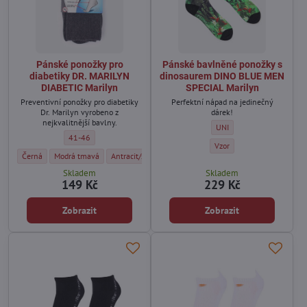
Pánské ponožky pro
Pánské bavlněné ponožky s
diabetiky DR. MARILYN
dinosaurem DINO BLUE MEN
DIABETIC Marilyn
SPECIAL Marilyn
Preventivní ponožky pro diabetiky
Perfektní nápad na jedinečný
Dr. Marilyn vyrobeno z
dárek!
nejkvalitnější bavlny.
Pánské bavlněné ponožky 
UNI
Pánské ponožky pro diabetiky DR. MARILYN DIABETIC Marilyn - Veliko
41-46
Pánské bavlněné ponožky 
Vzor
Pánské ponožky pro diabetiky DR. MARILYN DIABETIC Marilyn - Barva:
Pánské ponožky pro diabetiky DR. MARILYN DIABETIC Marilyn - Barva:
Pánské ponožky pro diabetiky DR. MARILYN DIABETIC Mar
Černá
Modrá tmavá
Antracit/šedá
Skladem
Skladem
149 Kč
229 Kč
Zobrazit
Zobrazit