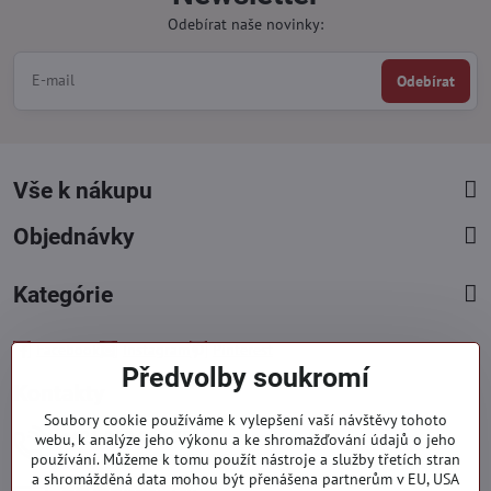
Odebírat naše novinky:
Odebírat
Vše k nákupu
Objednávky
Kategórie
Facebook
Instagram
Pinterest
Předvolby soukromí
Kontakty
Soubory cookie používáme k vylepšení vaší návštěvy tohoto
+421 919 060 751
webu, k analýze jeho výkonu a ke shromažďování údajů o jeho
Pondělí - Pátek : 09:00 - 15:00 hod.
používání. Můžeme k tomu použít nástroje a služby třetích stran
a shromážděná data mohou být přenášena partnerům v EU, USA