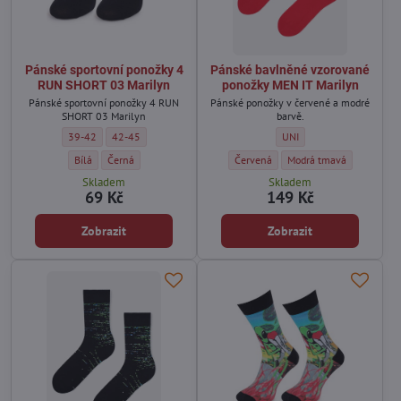
Pánské sportovní ponožky 4
Pánské bavlněné vzorované
RUN SHORT 03 Marilyn
ponožky MEN IT Marilyn
Pánské sportovní ponožky 4 RUN
Pánské ponožky v červené a modré
SHORT 03 Marilyn
barvě.
Pánské sportovní ponožky 4 RUN SHORT 03 Marilyn - Velikost:
Pánské sportovní ponožky 4 RUN SHORT 03 Marilyn - Velikost:
Pánské bavlněné vzorované
39-42
42-45
UNI
Pánské sportovní ponožky 4 RUN SHORT 03 Marilyn - Barva:
Pánské sportovní ponožky 4 RUN SHORT 03 Marilyn - Barva:
Pánské bavlněné vzorované ponožky 
Pánské bavlněné vzorova
Bílá
Černá
Červená
Modrá tmavá
Skladem
Skladem
69 Kč
149 Kč
Zobrazit
Zobrazit