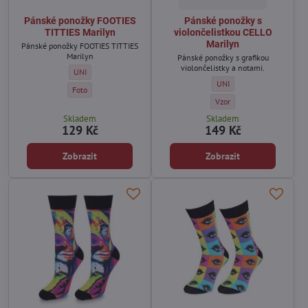
Pánské ponožky FOOTIES
Pánské ponožky s
TITTIES Marilyn
violončelistkou CELLO
Marilyn
Pánské ponožky FOOTIES TITTIES
Marilyn
Pánské ponožky s grafikou
violončelistky a notami.
Pánské ponožky FOOTIES TITTIES Marilyn - Velikost:
UNI
Pánské ponožky s violončel
UNI
Pánské ponožky FOOTIES TITTIES Marilyn - Barva:
Foto
Pánské ponožky s violončel
Vzor
Skladem
Skladem
129 Kč
149 Kč
Zobrazit
Zobrazit