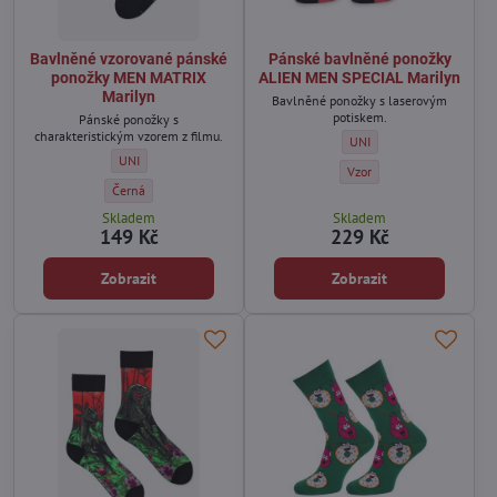
Bavlněné vzorované pánské
Pánské bavlněné ponožky
ponožky MEN MATRIX
ALIEN MEN SPECIAL Marilyn
Marilyn
Bavlněné ponožky s laserovým
potiskem.
Pánské ponožky s
charakteristickým vzorem z filmu.
Pánské bavlněné ponožky 
UNI
Bavlněné vzorované pánské ponožky MEN MATRIX Marilyn - Velikos
UNI
Pánské bavlněné ponožky 
Vzor
Bavlněné vzorované pánské ponožky MEN MATRIX Marilyn - Barva:
Černá
Skladem
Skladem
149 Kč
229 Kč
Zobrazit
Zobrazit