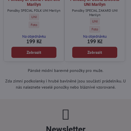
Marilyn
UNI Marilyn
Ponožky SPECIAL FOLK UNI Marilyn
Ponožky SPECIAL ZAKARD UNI
Marilyn
Ponožky SPECIAL FOLK UNI Marilyn - Velikost:
UNI
Ponožky SPECIAL ZAKARD U
UNI
Ponožky SPECIAL FOLK UNI Marilyn - Barva:
Foto
Ponožky SPECIAL ZAKARD U
Foto
Na objednávku
Na objednávku
199 Kč
199 Kč
Zobrazit
Zobrazit
Pánské módní barevné ponožky pro muže.
Zda zimní podkolenky i hrubé bavlněné jsou součástí prádelníku. U
nás naleznete veselé ponožky nebo bláznivé vzorované.
Newsletter