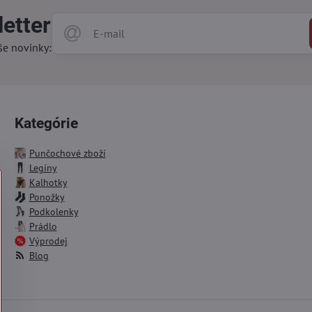
etter
še novinky:
Kategórie
Punčochové zboží
Legíny
Kalhotky
Ponožky
Podkolenky
Prádlo
Výprodej
Blog