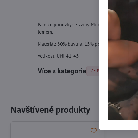
Pánské ponožky se vzory. Módní a zároveň zábav
lemem.
Materiál: 80% bavlna, 15% polyamid, 5% elasta
Velikost: UNI 41-45
Více z kategorie
Ponožky
Páns
Navštívené produkty