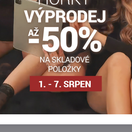
Popis
Recenze
Diskuse
0
0
né ponožky, ideální jako dárek. Ponožky jsou vyrobeny z kvalitn
n
ké ponožky
Pánske ponožky
Facebook
Twitter
Bluesky
Pinterest
Reddit
LinkedIn
WhatsApp
E-
mail