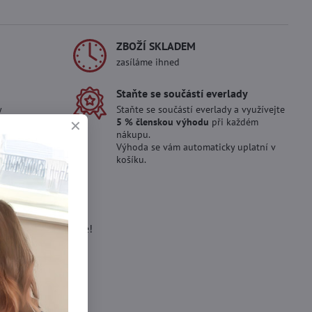
ZBOŽÍ SKLADEM
zasíláme ihned
Staňte se součástí everlady
y
Staňte se součástí everlady a využívejte
5 % členskou výhodu
při každém
nákupu.
Výhoda se vám automaticky uplatní v
košíku.
e kusů ?
ro Vás doskladníme!