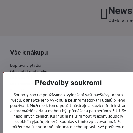
Newsl
Odebírat na
Vše k nákupu
Doprava a platba
Obchodní podmínky
Ochrana OÚ
Předvolby soukromí
Reklamační formulář
Kontakty
Soubory cookie používáme k vylepšení vaší návštěvy tohoto
webu, k analýze jeho výkonu a ke shromažďování údajů o jeho
Objednávky
používání. Můžeme k tomu použít nástroje a služby třetích stran
a shromážděná data mohou být přenášena partnerům v EU, USA
Stav objednávky
nebo jiných zemích. Kliknutím na „Přijmout všechny soubory
cookie“ vyjadřujete svůj souhlas s tímto zpracováním. Níže
můžete najít podrobné informace nebo upravit své preference.