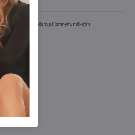
í bavlny a jsou zakončeny příjemným, měkkým