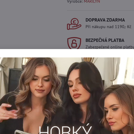
Výrobce:
MARILYN
DOPRAVA ZDARMA
Při nákupu nad 1190,- Kč
BEZPEČNÁ PLATBA
Zabezpečené online platb
Máte zájem o víc
Kontaktujte nás na mail, zboží p
info​@everlady​.eu