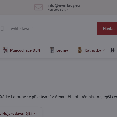
info​@everlady​.eu
Non stop ( 24/7 )
Hledat
Punčocháče DEN
Legíny
Kalhotky
 Krátké i dlouhé se přizpůsobí Vašemu tělu při tréninku. nejlepší 
:
Nejprodávanější