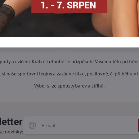
BasBleu
 legíny CATY 90 mají moderní
Dvoubarevné legíny VICTORIA mají jemné 
CATY 90 BasBleu - Velikost:
Sportovní legíny VICTORIA 200 DEN BasBleu 
2/S
CATY 90 BasBleu - Barva:
Sportovní legíny VICTORIA 200 DEN BasBleu
Sivá
Skladem
Zobrazit
Zo
510 Kč
sporty a cvičení. Krátké i dlouhé se přizpůsobí Vašemu tělu při tré
 si naše sportovní legíny a zazář ve fitku, posilovně, či při běhu v l
Vyber si ze spousty barev a střihů.
etter
še novinky: