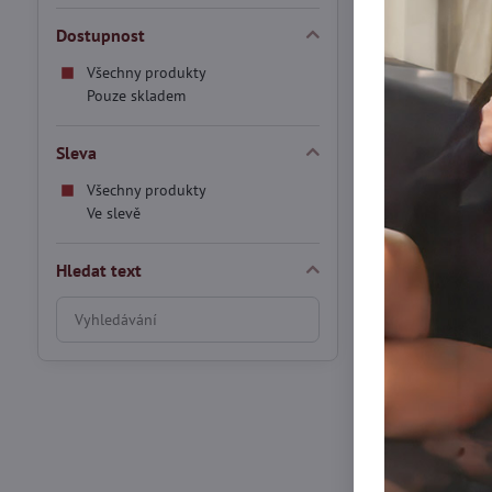
1/2
3/4
nekonvenčním, 
Legíny se široký
Legíny 
Černá
Antraci
Dostupnost
Skladem
Všechny produkty
479 Kč
Pouze skladem
Sleva
VÝPRODEJ
Všechny produkty
Ve slevě
Hledat text
Prohledat
výsledky
filtru
fulltextem
Sportovní le