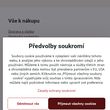
Vše k nákupu
Doprava a platba
Obchodní podmínky
Ochrana OÚ
Předvolby soukromí
Reklamační formulář
Kontakty
Soubory cookie používáme k vylepšení vaší návštěvy tohoto
webu, k analýze jeho výkonu a ke shromažďování údajů o jeho
Objednávky
používání. Můžeme k tomu použít nástroje a služby třetích stran
a shromážděná data mohou být přenášena partnerům v EU, USA
Stav objednávky
nebo jiných zemích. Kliknutím na „Přijmout všechny soubory
cookie“ vyjadřujete svůj souhlas s tímto zpracováním. Níže
můžete najít podrobné informace nebo upravit své preference.
Zásady ochrany soukromí
Odmítnout vše
Přijmout všechny cookies