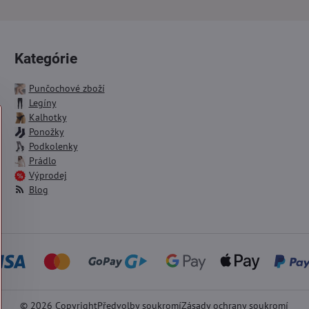
Kategórie
Punčochové zboží
Legíny
Kalhotky
Ponožky
Podkolenky
Prádlo
Výprodej
Blog
©
2026
Copyright
Předvolby soukromí
Zásady ochrany soukromí