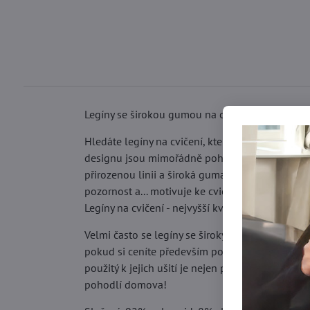
Legíny se širokou gumou na cvičení – ciťte se 
Hledáte legíny na cvičení, které vás nezklamou 
designu jsou mimořádně pohodlné – jsou ideální 
přirozenou linii a široká guma v pase pevně drž
pozornost a... motivuje ke cvičení. Přesvědčte s
Legíny na cvičení - nejvyšší kvalita za skvělou c
Velmi často se legíny se širokým elastickým pa
pokud si ceníte především pohodlí, které zaruču
použitý k jejich ušití je nejen pružný, ale také
pohodlí domova!