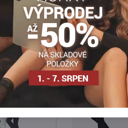
Klasické legíny
Sportovní legíny
Športové legíny
Facebook
Twitter
Bluesky
Pinterest
Reddit
LinkedIn
WhatsApp
E-
mail