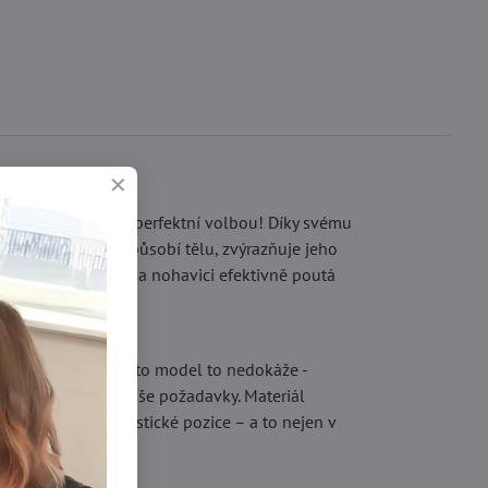
gíny od Lores budou perfektní volbou! Díky svému
ý materiál se přizpůsobí tělu, zvýrazňuje jeho
ristickým nápisem na nohavici efektivně poutá
ocit nepohodlí. Tento model to nedokáže -
LET'S WORK splní vaše požadavky. Materiál
ší jógové či gymnastické pozice – a to nejen v