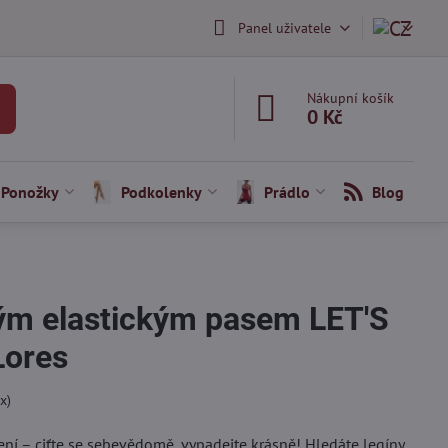
Panel uživatele
Nákupní košík
0 Kč
Ponožky
Podkolenky
Prádlo
Blog
kým elastickým pasem LET'S
ores
x)
ní – ciťte se sebevědomě, vypadejte krásně! Hledáte legíny