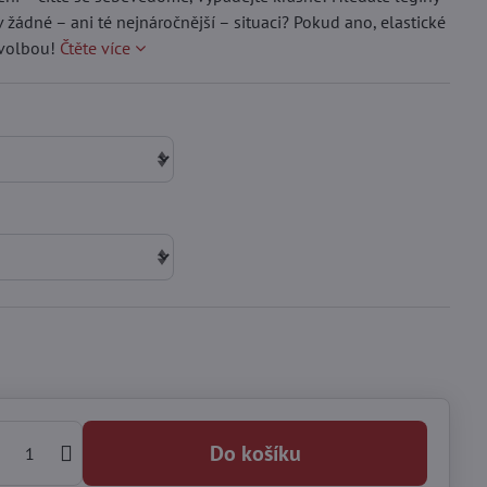
 žádné – ani té nejnáročnější – situaci? Pokud ano, elastické
 volbou!
Čtěte více
Do košíku