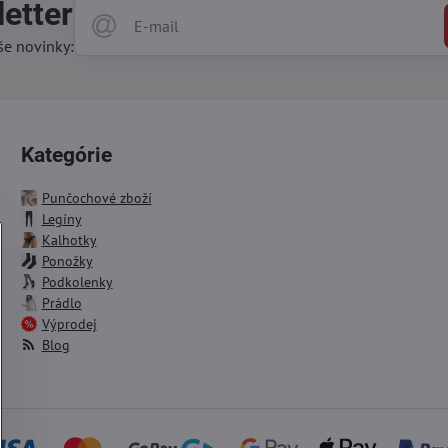
etter
še novinky:
Kategórie
Punčochové zboží
Legíny
Kalhotky
Ponožky
Podkolenky
Prádlo
Výprodej
Blog