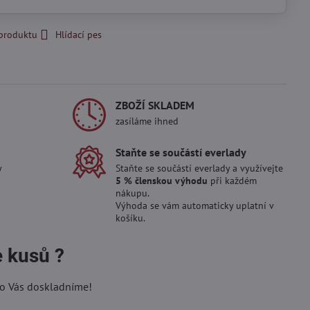
 produktu
Hlídací pes
ZBOŽÍ SKLADEM
zasíláme ihned
Staňte se součástí everlady
y
Staňte se součástí everlady a využívejte
5 % členskou výhodu
při každém
nákupu.
Výhoda se vám automaticky uplatní v
košíku.
e kusů ?
ro Vás doskladníme!