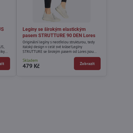
US
Legíny se širokým elastickým
pasem STRUTTURE 90 DEN Lores
Originální legíny s neotřelou strukturou, tedy
US,
italský design v celé své kráse!Legíny
íky
STRUTTURE se širokým pasem od Lores jsou
olem
skutečným potěšením pro všechny, kdo oceňují
Skladem
a
klasické střihy a vzory s nekonvenčním,
zit
Zobrazit
479 Kč
moderním nádechem.