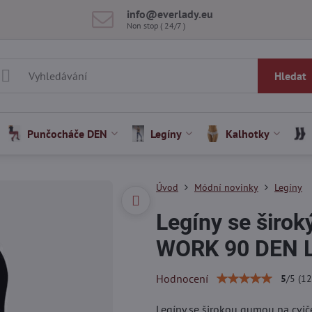
info​@everlady​.eu
Non stop ( 24/7 )
Hledat
Punčocháče DEN
Legíny
Kalhotky
Úvod
Módní novinky
Legíny
Legíny se širo
WORK 90 DEN L
Hodnocení
5
/
5
(
12
Legíny se širokou gumou na cviče