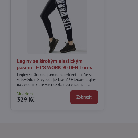
Legíny se širokým elastickým
pasem LET'S WORK 90 DEN Lores
Legíny se širokou gumou na cvičení – ciťte se
sebevědomě, vypadejte krásně! Hledáte legíny
na cvičení, které vás nezklamou v žádné – ani té
nejnáročnější – situaci? Pokud ano, elastické
Skladem
legíny od Lores budou perfektní volbou!
Zobrazit
329 Kč