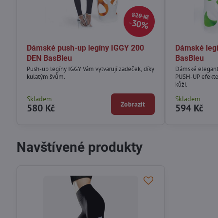
829 Kč
30%
Dámské push-up legíny IGGY 200
Dámské leg
DEN BasBleu
BasBleu
Push-up legíny IGGY Vám vytvarují zadeček, díky
Dámské elegantn
kulatým švům.
PUSH-UP efekte
kůží.
Skladem
Skladem
Zobrazit
580 Kč
594 Kč
Navštívené produkty