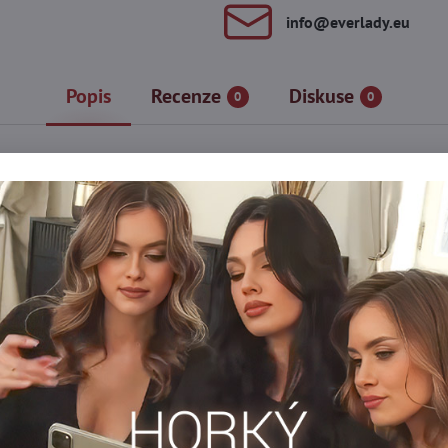
info​@everlady​.eu
Popis
Recenze
Diskuse
0
0
sebevědomě, vypadejte krásně!
v žádné – ani té nejnáročnější – situaci? Pokud ano, elastické le
pro běh nebo jógu, ale také pro silový trénink s činkami. Elastick
í bříško a zároveň jej mírně formuje. Tento černý model s charakte
e o tom sami!
enu!
sem bolestivě zařezávají do pasu, deformují postavu a způsobují p
je výborná konstrukce a kvalitní materiál, pak legíny na cvičení 
 neprůhledný, díky čemuž můžete bezpečně provádět i ty nejodvážněj