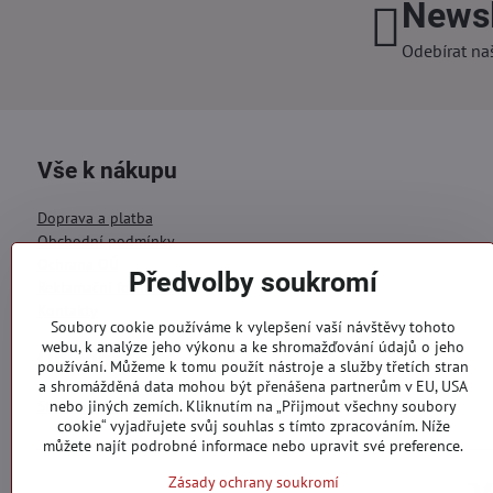
Newsl
Odebírat na
Vše k nákupu
Doprava a platba
Obchodní podmínky
Ochrana OÚ
Předvolby soukromí
Reklamační formulář
Kontakty
Soubory cookie používáme k vylepšení vaší návštěvy tohoto
webu, k analýze jeho výkonu a ke shromažďování údajů o jeho
Objednávky
používání. Můžeme k tomu použít nástroje a služby třetích stran
a shromážděná data mohou být přenášena partnerům v EU, USA
Stav objednávky
nebo jiných zemích. Kliknutím na „Přijmout všechny soubory
cookie“ vyjadřujete svůj souhlas s tímto zpracováním. Níže
můžete najít podrobné informace nebo upravit své preference.
Zásady ochrany soukromí