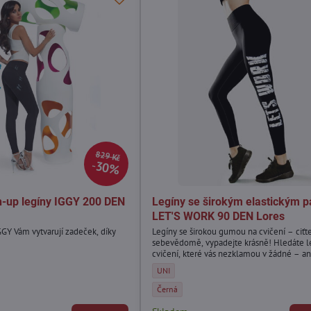
829 Kč
30%
-up legíny IGGY 200 DEN
Legíny se širokým elastickým 
LET'S WORK 90 DEN Lores
GY Vám vytvarují zadeček, díky
Legíny se širokou gumou na cvičení – ciťt
sebevědomě, vypadejte krásně! Hledáte l
cvičení, které vás nezklamou v žádné – an
egíny IGGY 200 DEN BasBleu - Velikost:
nejnáročnější – situaci? Pokud ano, elasti
Legíny se širokým elastickým pasem LET'S 
UNI
od Lores budou perfektní volbou!
egíny IGGY 200 DEN BasBleu - Barva:
Legíny se širokým elastickým pasem LET'S 
Černá