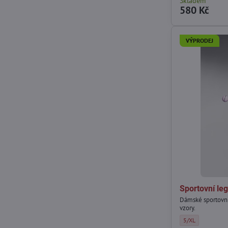
Skladem
580 Kč
VÝPRODEJ
Sportovní le
Dámské sportovní
vzory.
Sportovní legíny 
5/XL