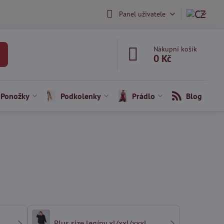
Panel uživatele
Nákupní košík
0 Kč
Ponožky
Podkolenky
Prádlo
Blog
Plus size legíny xl/xxl/xxxl