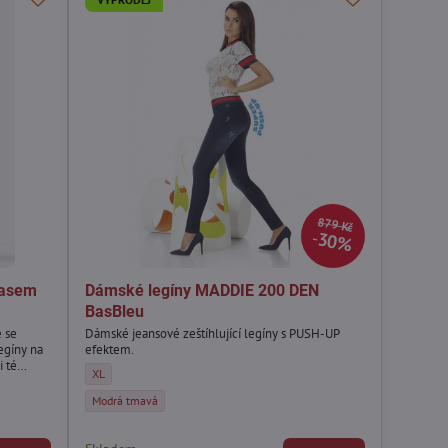
879 Kč
30%
pasem
Dámské legíny MADDIE 200 DEN
BasBleu
e se
Dámské jeansové zeštíhlující legíny s PUSH-UP
egíny na
efektem.
i té
Dámské legíny MADDIE 200 DEN BasBleu - Velikost:
XL
cké legíny
WORK 90 DEN Lores - Velikost:
Dámské legíny MADDIE 200 DEN BasBleu - Barva:
Modrá tmavá
WORK 90 DEN Lores - Barva: