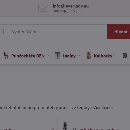
info​@everlady​.eu
Non stop ( 24/7 )
Hledat
Punčocháče DEN
Legíny
Kalhotky
pro těhotné nebo pro moletky plus size legíny xl/xxl/xxxl.
é legíny
Dámské kožené legíny