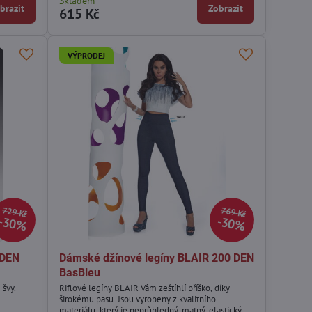
Skladem
brazit
Zobrazit
615 Kč
VÝPRODEJ
729 Kč
769 Kč
30%
30%
 DEN
Dámské džínové legíny BLAIR 200 DEN
BasBleu
švy.
Riflové legíny BLAIR Vám zeštíhlí bříško, díky
širokému pasu. Jsou vyrobeny z kvalitního
- Velikost:
materiálu, který je neprůhledný, matný, elastický a