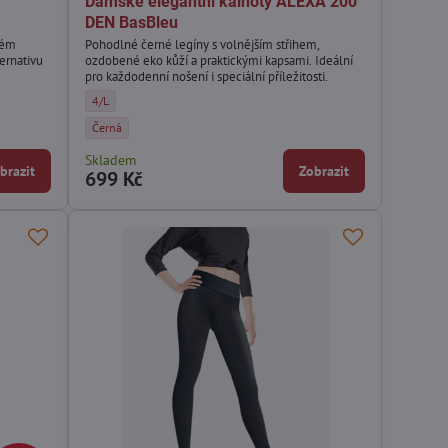
Dámské elegantní kalhoty ALEXA 200
DEN BasBleu
ném
Pohodlné černé legíny s volnějším střihem,
ernativu
ozdobené eko kůží a praktickými kapsami. Ideální
pro každodenní nošení i speciální příležitosti.
EN Gatta - Velikost:
Y 20 DEN Gatta - Velikost:
 TRENDY 20 DEN Gatta - Velikost:
Dámské elegantní kalhoty ALEXA 200 DEN BasBleu - Velikost:
4/L
EN Gatta - Barva:
Dámské elegantní kalhoty ALEXA 200 DEN BasBleu - Barva:
Černá
Skladem
brazit
Zobrazit
699 Kč