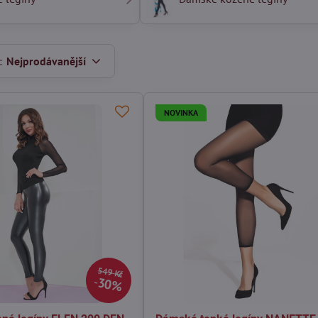
:
Nejprodávanější
NOVINKA
549 Kč
30%