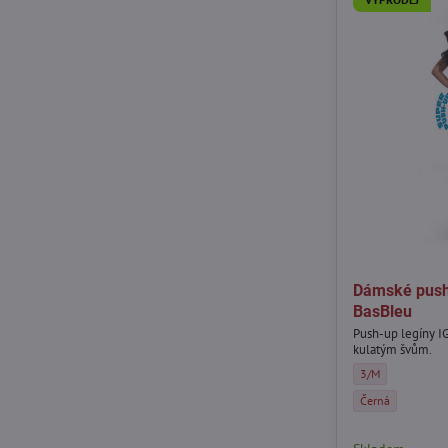
Dámské push
BasBleu
Push-up legíny IG
kulatým švům.
Dámské push-up l
3/M
Dámské push-up l
Černá