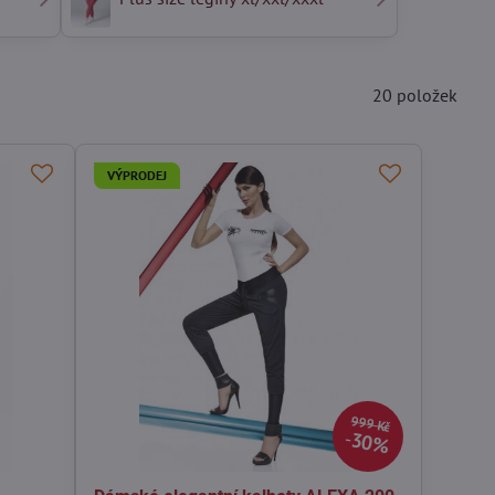
20
položek
VÝPRODEJ
999 Kč
30%