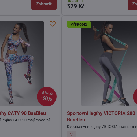
Skladem
Zobrazit
Zo
329 Kč
VÝPRODEJ
579 Kč
30%
gíny CATY 90 BasBleu
Sportovní legíny VICTORIA 200
BasBleu
 legíny CATY 90 mají moderní
Dvoubarevné legíny VICTORIA mají jemné 
CATY 90 BasBleu - Velikost:
Sportovní legíny VICTORIA 200 DEN BasBleu 
2/S