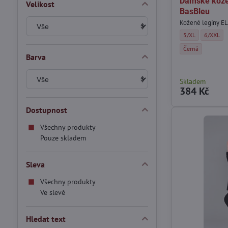
Dámské kože
Velikost
BasBleu
Kožené legíny EL
Dámské kožené le
Dámské k
5/XL
6/XXL
Dámské kožené le
Černá
Barva
Skladem
384 Kč
Dostupnost
Všechny produkty
Pouze skladem
Sleva
Všechny produkty
Ve slevě
Hledat text