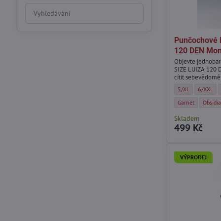
Prohledat
výsledky
filtru
Punčochové 
fulltextem
120 DEN Mo
Objevte jednoba
SIZE LUIZA 120 D
cítit sebevědomě
Punčochové legín
Punčocho
5/XL
6/XXL
Punčochové legí
Punčoc
Garnet
Obsidi
Skladem
499 Kč
VÝPRODEJ