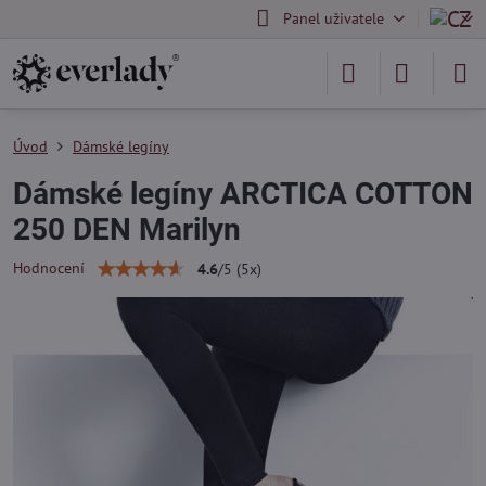
Panel uživatele
Úvod
Dámské legíny
Dámské legíny ARCTICA COTTON
250 DEN Marilyn
Hodnocení
4.6
/
5
(
5
x)