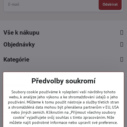
Odebírat
Vše k nákupu
Objednávky
Kategórie
Facebook
Instagram
Pinterest
Předvolby soukromí
Kontakty
Soubory cookie používáme k vylepšení vaší návštěvy tohoto
+421 919 060 751
webu, k analýze jeho výkonu a ke shromažďování údajů o jeho
používání. Můžeme k tomu použít nástroje a služby třetích stran
Pondělí - Pátek : 09:00 - 15:00 hod.
a shromážděná data mohou být přenášena partnerům v EU, USA
info​@everlady​.eu
nebo jiných zemích. Kliknutím na „Přijmout všechny soubory
Non stop ( 24/7 )
cookie“ vyjadřujete svůj souhlas s tímto zpracováním. Níže
můžete najít podrobné informace nebo upravit své preference.