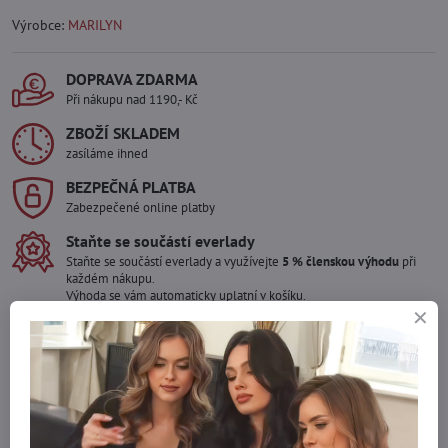
Výrobce:
MARILYN
DOPRAVA ZDARMA
Při nákupu nad 1190,- Kč
ZBOŽÍ SKLADEM
zasíláme ihned
BEZPEČNÁ PLATBA
Zabezpečené online platby
Staňte se součástí everlady
Staňte se součástí everlady a využívejte
5 % členskou výhodu
při
každém nákupu.
Výhoda se vám automaticky uplatní v košíku.
Máte zájem o více kusů ?
Kontaktujte nás na mail, zboží pro Vás doskladníme!
info​@everlady​.eu