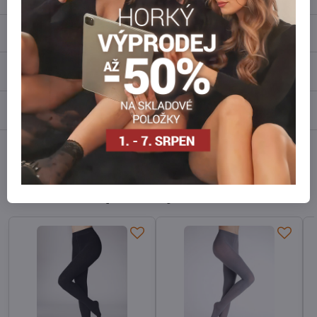
Popis
Recenze
0
Diskuse
0
Facebook
Twitter
Bluesky
Pinterest
Reddit
LinkedIn
WhatsApp
E-
mail
Alternativní produkty