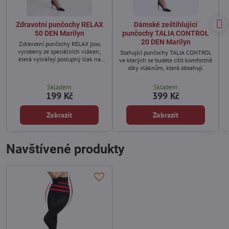
Zdravotní punčochy RELAX
Dámské zeštíhlující
50 DEN Marilyn
punčochy TALIA CONTROL
20 DEN Marilyn
Zdravotní punčochy RELAX jsou
vyrobeny ze speciálních vláken,
Stahující punčochy TALIA CONTROL
která vytvářejí postupný tlak na
ve kterých se budete cítit komfortně
nohy aby se netvořily křečové žíly a
díky vláknům, která obsahují.
nohy neotékaly.
Skladem
Skladem
199 Kč
399 Kč
Zobrazit
Zobrazit
Navštívené produkty