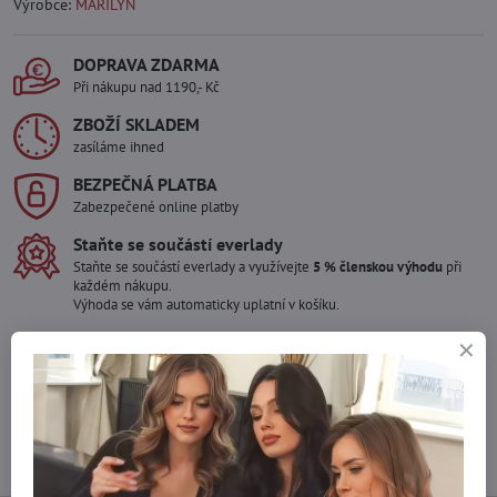
Výrobce:
MARILYN
DOPRAVA ZDARMA
Při nákupu nad 1190,- Kč
ZBOŽÍ SKLADEM
zasíláme ihned
BEZPEČNÁ PLATBA
Zabezpečené online platby
Staňte se součástí everlady
Staňte se součástí everlady a využívejte
5 % členskou výhodu
při
každém nákupu.
Výhoda se vám automaticky uplatní v košíku.
Máte zájem o více kusů ?
Kontaktujte nás na mail, zboží pro Vás doskladníme!
info​@everlady​.eu