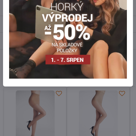
Popis
Recenze
0
Diskuse
0
Facebook
Twitter
Bluesky
Pinterest
Reddit
LinkedIn
WhatsApp
E-
mail
Alternativní produkty