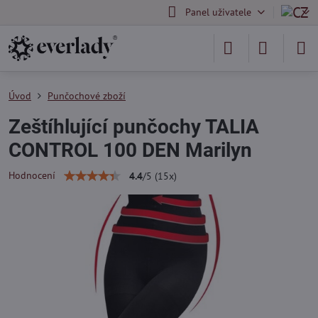
Panel uživatele
Úvod
Punčochové zboží
Zeštíhlující punčochy TALIA
CONTROL 100 DEN Marilyn
Hodnocení
4.4
/
5
(
15
x)