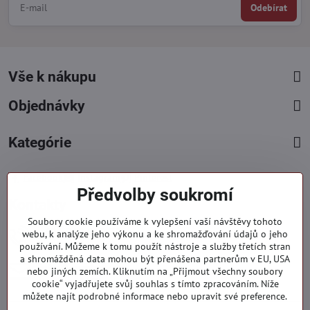
Odebírat
Vše k nákupu
Objednávky
Kategórie
Facebook
Instagram
Pinterest
Předvolby soukromí
Kontakty
Soubory cookie používáme k vylepšení vaší návštěvy tohoto
+421 919 060 751
webu, k analýze jeho výkonu a ke shromažďování údajů o jeho
používání. Můžeme k tomu použít nástroje a služby třetích stran
Pondělí - Pátek : 09:00 - 15:00 hod.
a shromážděná data mohou být přenášena partnerům v EU, USA
info​@everlady​.eu
nebo jiných zemích. Kliknutím na „Přijmout všechny soubory
Non stop ( 24/7 )
cookie“ vyjadřujete svůj souhlas s tímto zpracováním. Níže
můžete najít podrobné informace nebo upravit své preference.