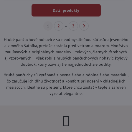
Další produkty
1
2
3
Hrubé pančuchové nohavice sú neodmysliteľnou súčasťou jesenného
a zimného šatníka, pretože chránia pred vetrom a mrazom. Množstvo
zaujímavých a originálnych modelov – telových, čiernych, farebných
aj vzorovaných – však robí z hrubých pančuchových nohavíc štýlový
doplnok, ktorý oživí aj tie najjednoduchšie outfity.
Hrubé pančuchy sú vyrábané z pevnejšieho a odolnejšieho materiálu,
čo zaručuje ich dlhú životnosť a komfort pri nosení v chladnejších
mesiacoch. Ideálne sú pre ženy, ktoré chcú zostať v teple a zároveň
vyzerať elegantne.