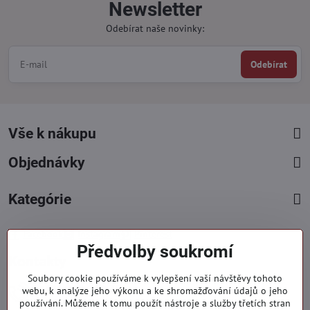
Newsletter
Odebírat naše novinky:
Odebírat
Vše k nákupu
Objednávky
Kategórie
Facebook
Instagram
Pinterest
Předvolby soukromí
Kontakty
Soubory cookie používáme k vylepšení vaší návštěvy tohoto
+421 919 060 751
webu, k analýze jeho výkonu a ke shromažďování údajů o jeho
používání. Můžeme k tomu použít nástroje a služby třetích stran
Pondělí - Pátek : 09:00 - 15:00 hod.