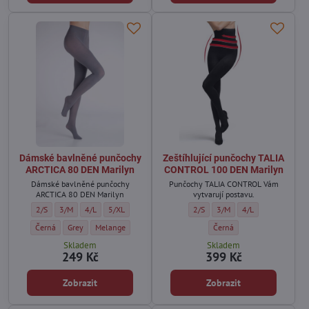
Dámské bavlněné punčochy
Zeštíhlující punčochy TALIA
ARCTICA 80 DEN Marilyn
CONTROL 100 DEN Marilyn
Dámské bavlněné punčochy
Punčochy TALIA CONTROL Vám
ARCTICA 80 DEN Marilyn
vytvarují postavu.
Dámské bavlněné punčochy ARCTICA 80 DEN Marilyn - Velikost:
Dámské bavlněné punčochy ARCTICA 80 DEN Marilyn - Velikost:
Dámské bavlněné punčochy ARCTICA 80 DEN Marilyn - Velikost:
Dámské bavlněné punčochy ARCTICA 80 DEN Marilyn - Vel
Zeštíhlující punčochy TALIA CONT
Zeštíhlující punčochy TAL
Zeštíhlující punčo
2/S
3/M
4/L
5/XL
2/S
3/M
4/L
Dámské bavlněné punčochy ARCTICA 80 DEN Marilyn - Barva:
Dámské bavlněné punčochy ARCTICA 80 DEN Marilyn - Barva:
Dámské bavlněné punčochy ARCTICA 80 DEN Marilyn - Barva
Zeštíhlující punčochy TALI
Černá
Grey
Melange
Černá
Skladem
Skladem
249 Kč
399 Kč
Zobrazit
Zobrazit