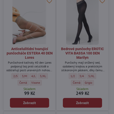
Anticelulitidní tvarující
Bedrové punčochy EROTIC
punčocháče ESTERA 40 DEN
VITA BASSA 100 DEN
Lores
Marilyn
Punčochové kalhoty 40 den Lores
Punčochy mají snížený sed,
podporují boj proti celulitidě a
ozdobený krajkou a praktickým
odstraňují pocit unavených nohou –
silikonovým páskem, díky čemuž
proto jsou ideální pro ženy, které
punčochy pevně drží na těle.
Anticelulitidní tvarující punčocháče ESTERA 40 DEN Lores - Velikost:
Anticelulitidní tvarující punčocháče ESTERA 40 DEN Lores - Velikost:
Anticelulitidní tvarující punčocháče ESTERA 40 DEN Lores - Veliko
Anticelulitidní tvarující punčocháče ESTERA 40 DEN Lores -
Bedrové punčochy EROTIC VITA BA
Bedrové punčochy EROTIC V
Bedrové punčochy E
2/S
3/M
4/L
5/XL
1/2
3/4
5/XL
pracují ve stoje nebo nosí vysoké
podpatky.
Anticelulitidní tvarující punčocháče ESTERA 40 DEN Lores - Barva:
Anticelulitidní tvarující punčocháče ESTERA 40 DEN Lores - Barva
Bedrové punčochy EROTIC VITA 
Bedrové punčochy EROT
Černá
Visone
Černá
Grigio
Skladem
Skladem
99 Kč
249 Kč
Zobrazit
Zobrazit