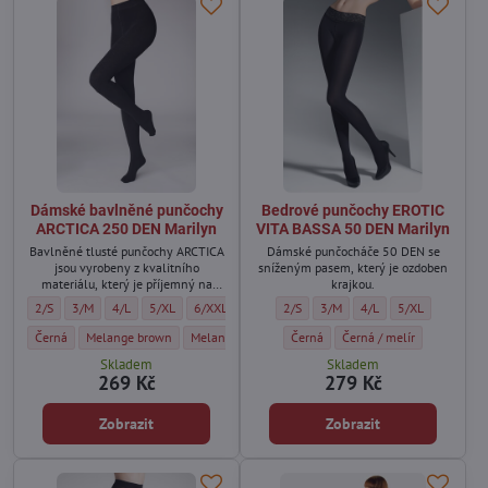
Dámské bavlněné punčochy
Bedrové punčochy EROTIC
ARCTICA 250 DEN Marilyn
VITA BASSA 50 DEN Marilyn
Bavlněné tlusté punčochy ARCTICA
Dámské punčocháče 50 DEN se
jsou vyrobeny z kvalitního
sníženým pasem, který je ozdoben
materiálu, který je příjemný na
krajkou.
dotek.
Dámské bavlněné punčochy ARCTICA 250 DEN Marilyn - Velikost:
Dámské bavlněné punčochy ARCTICA 250 DEN Marilyn - Velikost:
Dámské bavlněné punčochy ARCTICA 250 DEN Marilyn - Velikost:
Dámské bavlněné punčochy ARCTICA 250 DEN Marilyn - Velik
Dámské bavlněné punčochy ARCTICA 250 DEN Marilyn
Bedrové punčochy EROTIC VITA BASSA 
Bedrové punčochy EROTIC VITA
Bedrové punčochy EROTI
Bedrové punčoch
2/S
3/M
4/L
5/XL
6/XXL
2/S
3/M
4/L
5/XL
Dámské bavlněné punčochy ARCTICA 250 DEN Marilyn - Barva:
Dámské bavlněné punčochy ARCTICA 250 DEN Marilyn - Barva:
Dámské bavlněné punčochy ARCTICA 250 DEN Marilyn
Bedrové punčochy EROTIC VITA BASS
Bedrové punčochy EROTIC 
Černá
Melange brown
Melange grey
Černá
Černá / melír
Skladem
Skladem
269 Kč
279 Kč
Zobrazit
Zobrazit