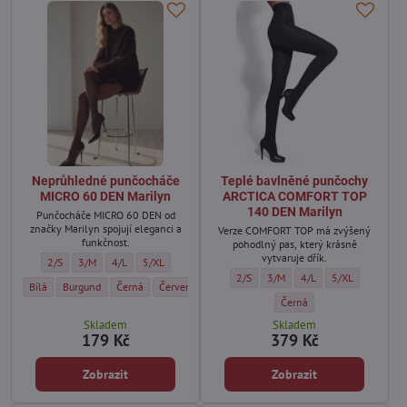
Neprůhledné punčocháče
Teplé bavlněné punčochy
MICRO 60 DEN Marilyn
ARCTICA COMFORT TOP
140 DEN Marilyn
Punčocháče MICRO 60 DEN od
značky Marilyn spojují eleganci a
Verze COMFORT TOP má zvýšený
funkčnost.
pohodlný pas, který krásně
vytvaruje dřík.
Neprůhledné punčocháče MICRO 60 DEN Marilyn - Velikost:
Neprůhledné punčocháče MICRO 60 DEN Marilyn - Velikost:
Neprůhledné punčocháče MICRO 60 DEN Marilyn - Velikost:
Neprůhledné punčocháče MICRO 60 DEN Marilyn - Velikos
2/S
3/M
4/L
5/XL
Teplé bavlněné punčochy ARCTICA C
Teplé bavlněné punčochy ARC
Teplé bavlněné punčoc
Teplé bavlněné 
2/S
3/M
4/L
5/XL
Neprůhledné punčocháče MICRO 60 DEN Marilyn - Barva:
Neprůhledné punčocháče MICRO 60 DEN Marilyn - Barva:
Neprůhledné punčocháče MICRO 60 DEN Marilyn - Barva:
Neprůhledné punčocháče MICRO 60 DEN Marilyn - Bar
Neprůhledné punčocháče MICRO 60 DEN Ma
Neprůhledné punčocháče MICRO 
Neprůhledné punčocháče
Neprůhledné p
Nepr
Bílá
Burgund
Černá
Červená
Visone
Grey
Granat
Forest
Mint
Teplé bavlněné punčochy 
Černá
Skladem
Skladem
179 Kč
379 Kč
Zobrazit
Zobrazit