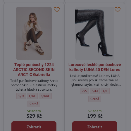
Teplé punčochy 1224
Lurexové lesklé punčochové
ARCTIC SECOND SKIN
kalhoty LUNA 40 DEN Lores
ARCTIC Gabriella
Lesklé punčochové kalhoty LUNA
jsou určeny pro skutečné znalce
Teplé punčochové kalhoty Arctic
glamour stylu, kteří chtějí dodat
Second Skin – elastický, měkký
svým outfitům luxusní charakter.
úplet a hladká struktura.
Lurexové lesklé punčochové kalh
Lurexové lesklé punčochov
Lurexové lesklé pu
2/S
3/M
4/L
Teplé punčochy 1224 ARCTIC SECOND SKIN ARCTIC Gabriella - Velikost:
Teplé punčochy 1224 ARCTIC SECOND SKIN ARCTIC Gabriella - Veliko
Teplé punčochy 1224 ARCTIC SECOND SKIN ARCTIC Gabriella -
S/M
L/XL
6/XXL
Lurexové lesklé punčochové
Černá
Teplé punčochy 1224 ARCTIC SECOND SKIN ARCTIC Gabriella - Barva
Černá
Skladem
Skladem
529 Kč
199 Kč
Zobrazit
Zobrazit