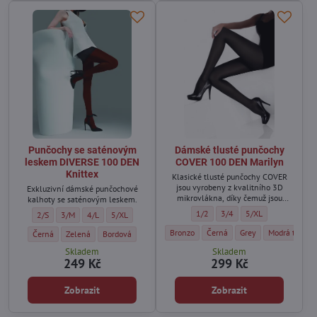
Punčochy se saténovým
Dámské tlusté punčochy
leskem DIVERSE 100 DEN
COVER 100 DEN Marilyn
Knittex
Klasické tlusté punčochy COVER
jsou vyrobeny z kvalitního 3D
Exkluzivní dámské punčochové
mikrovlákna, díky čemuž jsou
kalhoty se saténovým leskem.
jemné a trvanlivé.
Dámské tlusté punčochy COVER 10
Dámské tlusté punčochy CO
Dámské tlusté punč
1/2
3/4
5/XL
Punčochy se saténovým leskem DIVERSE 100 DEN Knittex - Velikost:
Punčochy se saténovým leskem DIVERSE 100 DEN Knittex - Velikost:
Punčochy se saténovým leskem DIVERSE 100 DEN Knittex - Velik
Punčochy se saténovým leskem DIVERSE 100 DEN Knittex 
2/S
3/M
4/L
5/XL
Dámské tlusté punčochy COVER 100 DEN 
Dámské tlusté punčochy COVER
Dámské tlusté punčo
Dámské tlust
Bronzo
Černá
Grey
Modrá tmavá
Punčochy se saténovým leskem DIVERSE 100 DEN Knittex - Barva:
Punčochy se saténovým leskem DIVERSE 100 DEN Knittex - Barva:
Punčochy se saténovým leskem DIVERSE 100 DEN Knittex - 
Černá
Zelená
Bordová
Skladem
Skladem
249 Kč
299 Kč
Zobrazit
Zobrazit