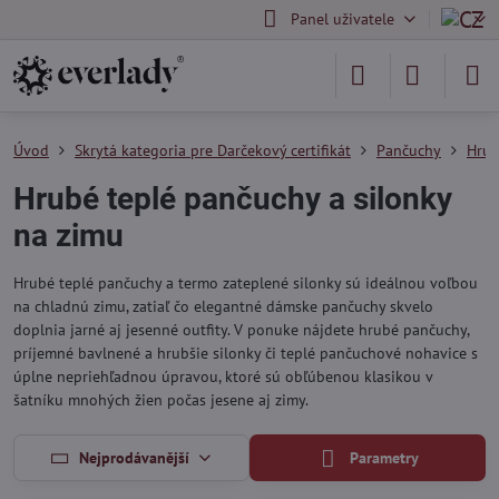
Panel uživatele
Úvod
Skrytá kategoria pre Darčekový certifikát
Pančuchy
Hrub
Hrubé teplé pančuchy a silonky
na zimu
Hrubé teplé pančuchy a termo zateplené silonky sú ideálnou voľbou
na chladnú zimu, zatiaľ čo elegantné dámske pančuchy skvelo
doplnia jarné aj jesenné outfity. V ponuke nájdete hrubé pančuchy,
príjemné bavlnené a hrubšie silonky či teplé pančuchové nohavice s
úplne nepriehľadnou úpravou, ktoré sú obľúbenou klasikou v
šatníku mnohých žien počas jesene aj zimy.
Nejprodávanější
Parametry