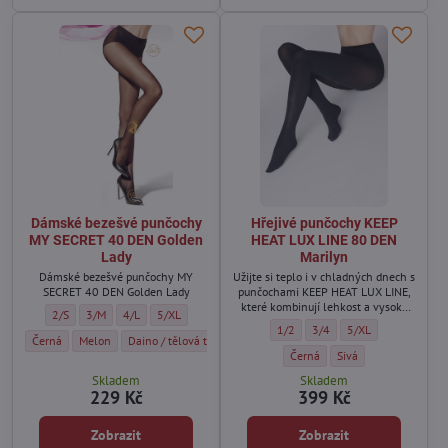
Dámské bezešvé punčochy
Hřejivé punčochy KEEP
MY SECRET 40 DEN Golden
HEAT LUX LINE 80 DEN
Lady
Marilyn
Dámské bezešvé punčochy MY
Užijte si teplo i v chladných dnech s
SECRET 40 DEN Golden Lady
punčochami KEEP HEAT LUX LINE,
které kombinují lehkost a vysoký
Dámské bezešvé punčochy MY SECRET 40 DEN Golden Lady - Velikost:
Dámské bezešvé punčochy MY SECRET 40 DEN Golden Lady - Velikost:
Dámské bezešvé punčochy MY SECRET 40 DEN Golden Lady - Vel
Dámské bezešvé punčochy MY SECRET 40 DEN Golden Lady
2/S
3/M
4/L
5/XL
tepelný komfort.
Hřejivé punčochy KEEP HEAT LUX L
Hřejivé punčochy KEEP HEA
Hřejivé punčochy KE
1/2
3/4
5/XL
Dámské bezešvé punčochy MY SECRET 40 DEN Golden Lady - Barva:
Dámské bezešvé punčochy MY SECRET 40 DEN Golden Lady - Barva:
Dámské bezešvé punčochy MY SECRET 40 DEN Golden Lady - B
Černá
Melon
Daino / tělová tmavá
Hřejivé punčochy KEEP HEAT LU
Hřejivé punčochy KEE
Černá
Sivá
Skladem
Skladem
229 Kč
399 Kč
Zobrazit
Zobrazit