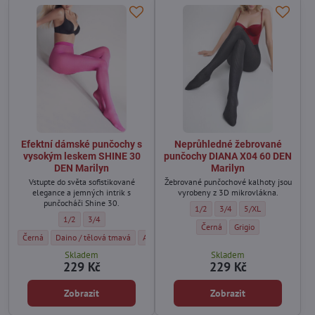
Efektní dámské punčochy s
Neprůhledné žebrované
vysokým leskem SHINE 30
punčochy DIANA X04 60 DEN
DEN Marilyn
Marilyn
Vstupte do světa sofistikované
Žebrované punčochové kalhoty jsou
elegance a jemných intrik s
vyrobeny z 3D mikrovlákna.
punčocháči Shine 30.
Neprůhledné žebrované punčochy 
Neprůhledné žebrované pun
Neprůhledné žebrov
1/2
3/4
5/XL
Efektní dámské punčochy s vysokým leskem SHINE 30 DEN Marilyn - Ve
Efektní dámské punčochy s vysokým leskem SHINE 30 DEN Marily
1/2
3/4
Neprůhledné žebrované punčoch
Neprůhledné žebrovan
Černá
Grigio
Efektní dámské punčochy s vysokým leskem SHINE 30 DEN Marilyn - Barva:
Efektní dámské punčochy s vysokým leskem SHINE 30 DEN Marilyn - Bar
Efektní dámské punčochy s vysokým leskem SHI
Efektní dámské punčochy s vysokým
Efektní dámské punčochy 
Efektní dámsk
Černá
Daino / tělová tmavá
Amarant
Creme
Nutshell
Gold
Skladem
Skladem
229 Kč
229 Kč
Zobrazit
Zobrazit