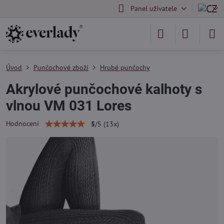
Panel uživatele
Úvod
Punčochové zboží
Hrubé punčochy
Akrylové punčochové kalhoty s
vlnou VM 031 Lores
Hodnocení
5
/
5
(
13
x)