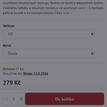
doplňkem mnoha typů stylingu. Budou se hodit k elegantním šatům,
vlněnému kabátu a dlouhým botám, a ve sportovní verzi – k šortkám,
péřové bundě a turistickým botám.
Čtěte více
Velikost
Barva
Skladem
(
3
ks)
Doručíme do:
Středa
12.8.2026
279 Kč
Do košíku