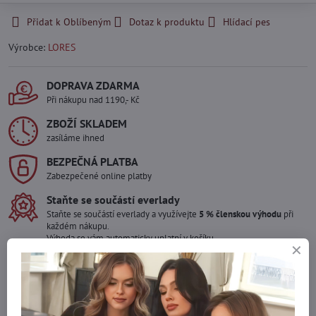
Přidat k Oblíbeným
Dotaz k produktu
Hlídací pes
Výrobce:
LORES
DOPRAVA ZDARMA
Při nákupu nad 1190,- Kč
ZBOŽÍ SKLADEM
zasíláme ihned
BEZPEČNÁ PLATBA
Zabezpečené online platby
Staňte se součástí everlady
Staňte se součástí everlady a využívejte
5 % členskou výhodu
při
každém nákupu.
Výhoda se vám automaticky uplatní v košíku.
Máte zájem o více kusů ?
Kontaktujte nás na mail, zboží pro Vás doskladníme!