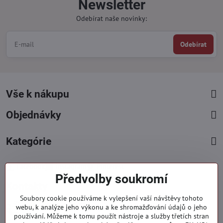
Newsletter
Odebírat naše novinky:
Odebírat
Vše k nákupu
Objednávky
Kategórie
Facebook
Instagram
Pinterest
Předvolby soukromí
Kontakty
Soubory cookie používáme k vylepšení vaší návštěvy tohoto
+421 919 060 751
webu, k analýze jeho výkonu a ke shromažďování údajů o jeho
používání. Můžeme k tomu použít nástroje a služby třetích stran
Pondělí - Pátek : 09:00 - 15:00 hod.