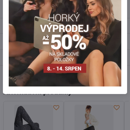
info​@everlady​.eu
Popis
Recenze
0
Diskuse
0
Facebook
Twitter
Bluesky
Pinterest
Reddit
LinkedIn
WhatsApp
E-
mail
Alternativní produkty