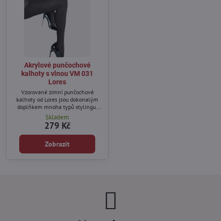
Akrylové punčochové
kalhoty s vlnou VM 031
Lores
Vzorované zimní punčochové
kalhoty od Lores jsou dokonalým
doplňkem mnoha typů stylingu.
Budou se hodit k elegantním šatům,
Skladem
vlněnému kabátu a dlouhým
279 Kč
botám, a ve sportovní verzi – k
šortkám, péřové bundě a
Zobrazit
turistickým botám.