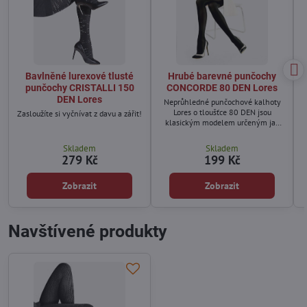
Bavlněné lurexové tlusté
Hrubé barevné punčochy
punčochy CRISTALLI 150
CONCORDE 80 DEN Lores
DEN Lores
Neprůhledné punčochové kalhoty
Lores o tloušťce 80 DEN jsou
Zasloužíte si vyčnívat z davu a zářit!
klasickým modelem určeným jak
pro jednoduché, tak pro dámské
outfity pro skvělé příležitosti.
Skladem
Skladem
279 Kč
199 Kč
Zobrazit
Zobrazit
Navštívené produkty