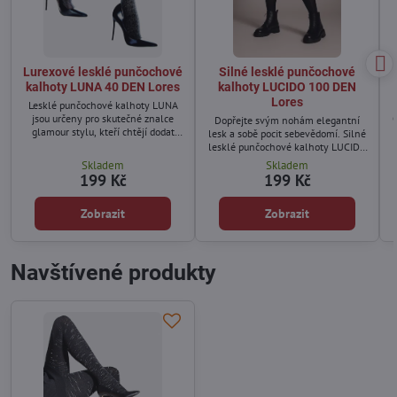
Lurexové lesklé punčochové
Silné lesklé punčochové
kalhoty LUNA 40 DEN Lores
kalhoty LUCIDO 100 DEN
Lores
Lesklé punčochové kalhoty LUNA
jsou určeny pro skutečné znalce
Dopřejte svým nohám elegantní
glamour stylu, kteří chtějí dodat
lesk a sobě pocit sebevědomí. Silné
svým outfitům luxusní charakter.
lesklé punčochové kalhoty LUCIDO
100 DEN od značky Lores jsou
Skladem
Skladem
stvořené pro ženy, které chtějí
199 Kč
199 Kč
vypadat stylově i během
chladnějších dnů. Jemně lesklý
Zobrazit
Zobrazit
povrch nádherně odráží světlo,
opticky zeštíhluje nohy a dodává
jim hladký a elegantní vzhled.
Navštívené produkty