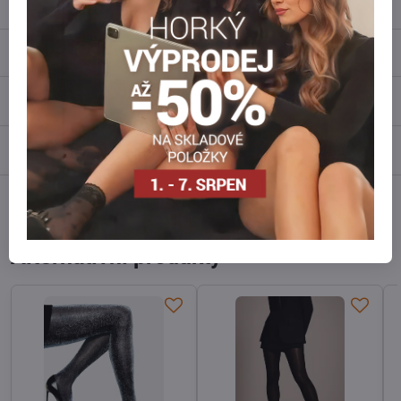
Popis
Recenze
0
Diskuse
0
Facebook
Twitter
Bluesky
Pinterest
Reddit
LinkedIn
WhatsApp
E-
mail
Alternativní produkty