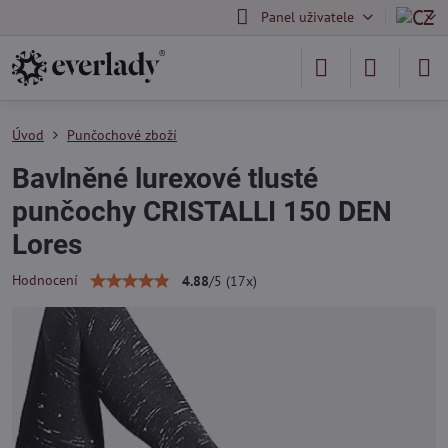
Panel uživatele
Úvod
Punčochové zboží
Bavlněné lurexové tlusté
punčochy CRISTALLI 150 DEN
Lores
Hodnocení
4.88
/
5
(
17
x)