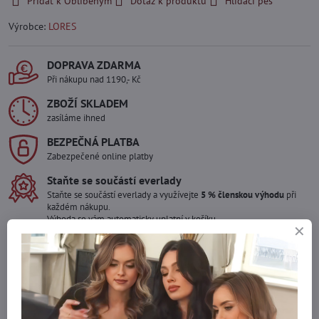
Přidat k Oblíbeným
Dotaz k produktu
Hlídací pes
Výrobce:
LORES
DOPRAVA ZDARMA
Při nákupu nad 1190,- Kč
ZBOŽÍ SKLADEM
zasíláme ihned
BEZPEČNÁ PLATBA
Zabezpečené online platby
Staňte se součástí everlady
Staňte se součástí everlady a využívejte
5 % členskou výhodu
při
každém nákupu.
Výhoda se vám automaticky uplatní v košíku.
Máte zájem o více kusů ?
Kontaktujte nás na mail, zboží pro Vás doskladníme!
info​@everlady​.eu