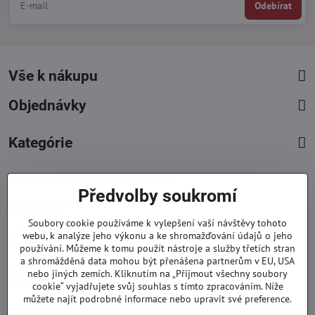
Odebírat
Vše k nákupu
Objednávky
Kategórie
Facebook
Instagram
Pinterest
Předvolby soukromí
Kontakty
Soubory cookie používáme k vylepšení vaší návštěvy tohoto
+421 919 060 751
webu, k analýze jeho výkonu a ke shromažďování údajů o jeho
používání. Můžeme k tomu použít nástroje a služby třetích stran
Pondělí - Pátek : 09:00 - 15:00 hod.
a shromážděná data mohou být přenášena partnerům v EU, USA
info​@everlady​.eu
nebo jiných zemích. Kliknutím na „Přijmout všechny soubory
Non stop ( 24/7 )
cookie“ vyjadřujete svůj souhlas s tímto zpracováním. Níže
můžete najít podrobné informace nebo upravit své preference.