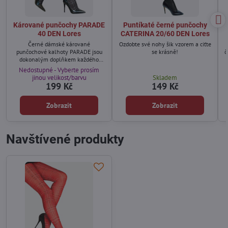
Kárované punčochy PARADE
Puntíkaté černé punčochy
40 DEN Lores
CATERINA 20/60 DEN Lores
Černé dámské kárované
Ozdobte své nohy šik vzorem a ciťte
punčochové kalhoty PARADE jsou
se krásně!
č
dokonalým doplňkem každého
stylingu, dodávají eleganci a
Nedostupné - Vyberte prosím
klasiku.
jinou velikost/barvu
Skladem
199 Kč
149 Kč
Zobrazit
Zobrazit
Navštívené produkty