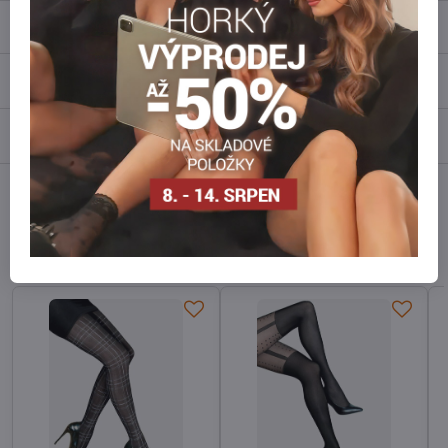
Popis
Recenze
0
Diskuse
0
Facebook
Twitter
Bluesky
Pinterest
Reddit
LinkedIn
WhatsApp
E-
mail
Alternativní produkty