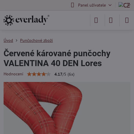
Panel uživatele
Úvod
Punčochové zboží
Červené kárované punčochy
VALENTINA 40 DEN Lores
Hodnocení
4.17
/
5
(
6
x)