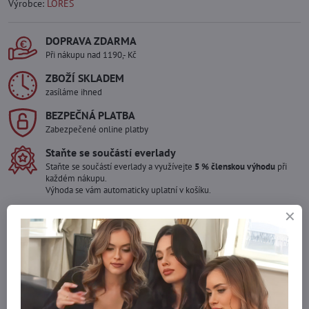
Výrobce:
LORES
DOPRAVA ZDARMA
Při nákupu nad 1190,- Kč
ZBOŽÍ SKLADEM
zasíláme ihned
BEZPEČNÁ PLATBA
Zabezpečené online platby
Staňte se součástí everlady
Staňte se součástí everlady a využívejte
5 % členskou výhodu
při
každém nákupu.
Výhoda se vám automaticky uplatní v košíku.
Máte zájem o více kusů ?
Kontaktujte nás na mail, zboží pro Vás doskladníme!
info​@everlady​.eu