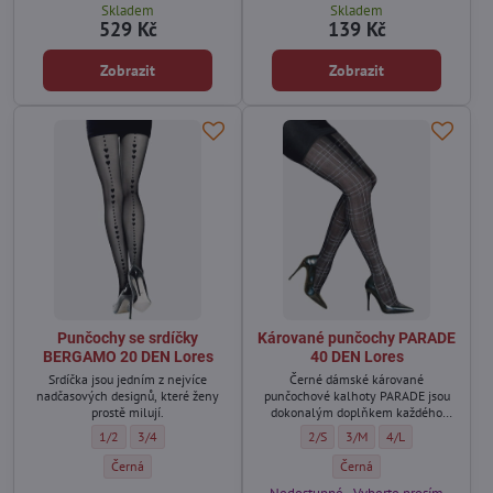
Skladem
Skladem
529 Kč
139 Kč
Zobrazit
Zobrazit
Punčochy se srdíčky
Kárované punčochy PARADE
BERGAMO 20 DEN Lores
40 DEN Lores
Srdíčka jsou jedním z nejvíce
Černé dámské kárované
nadčasových designů, které ženy
punčochové kalhoty PARADE jsou
prostě milují.
dokonalým doplňkem každého
stylingu, dodávají eleganci a
Punčochy se srdíčky BERGAMO 20 DEN Lores - Velikost:
Punčochy se srdíčky BERGAMO 20 DEN Lores - Velikost:
Kárované punčochy PARADE 40 DEN
Kárované punčochy PARADE
Kárované punčochy 
1/2
3/4
2/S
3/M
4/L
klasiku.
Punčochy se srdíčky BERGAMO 20 DEN Lores - Barva:
Kárované punčochy PARADE 
Černá
Černá