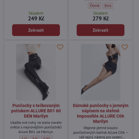
Dámské punčochy s bambusový
Dámské punčochy s b
Černá
Ecru
Skladem
Skladem
249 Kč
279 Kč
Zobrazit
Zobrazit
Punčochy s tečkovaným
Dámské punčochy s jemným
potiskem ALLURE B01 60
nápisem na stehně
DEN Marilyn
Impossible ALLURE C06
Marilyn
Ukažte své nohy ve zcela novém
světle s nejnovějšími punčocháči
Objevte jemné kouzlo
Allure B01 od Marilyn.
punčochových kalhot Allure C06 –
váš tajný nástroj pro osobní
Punčochy s tečkovaným potiskem ALLURE B01 60 DEN Marilyn - Velikost:
Punčochy s tečkovaným potiskem ALLURE B01 60 DEN Marilyn - Vel
Punčochy s tečkovaným potiskem ALLURE B01 60 DEN Marilyn
1/2
3/4
5/XL