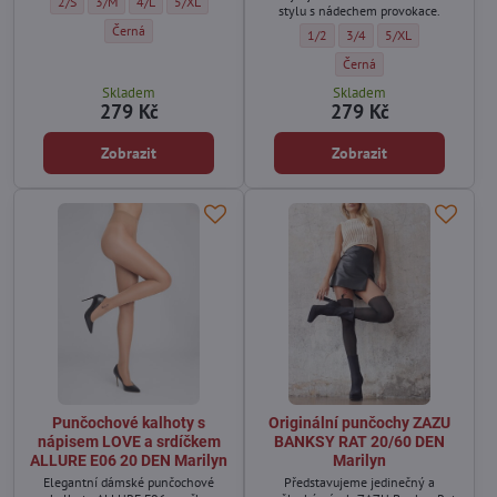
Bavlněné lurexové tlusté punčochy CRISTALLI 150 DEN Lores - Velikost:
Bavlněné lurexové tlusté punčochy CRISTALLI 150 DEN Lores - Velikost:
Bavlněné lurexové tlusté punčochy CRISTALLI 150 DEN Lores - Ve
Bavlněné lurexové tlusté punčochy CRISTALLI 150 DEN Lor
2/S
3/M
4/L
5/XL
stylu s nádechem provokace.
Bavlněné lurexové tlusté punčochy CRISTALLI 150 DEN Lores - Barva
Černá
Dámské punčochy s jemným geome
Dámské punčochy s jemným
Dámské punčochy s 
1/2
3/4
5/XL
Dámské punčochy s jemným
Černá
Skladem
Skladem
279 Kč
279 Kč
Zobrazit
Zobrazit
Punčochové kalhoty s
Originální punčochy ZAZU
nápisem LOVE a srdíčkem
BANKSY RAT 20/60 DEN
ALLURE E06 20 DEN Marilyn
Marilyn
Elegantní dámské punčochové
Představujeme jedinečný a