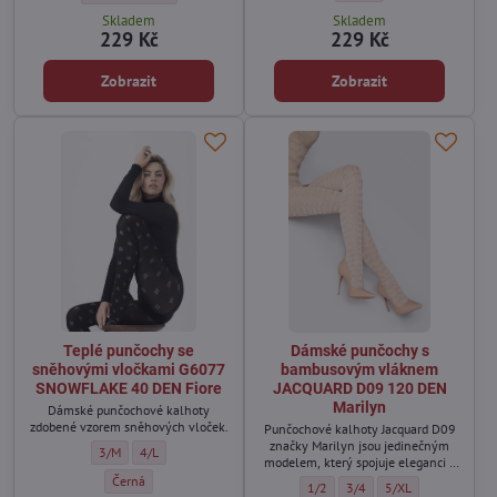
Skladem
Skladem
229 Kč
229 Kč
Zobrazit
Zobrazit
Teplé punčochy se
Dámské punčochy s
sněhovými vločkami G6077
bambusovým vláknem
SNOWFLAKE 40 DEN Fiore
JACQUARD D09 120 DEN
Marilyn
Dámské punčochové kalhoty
zdobené vzorem sněhových vloček.
Punčochové kalhoty Jacquard D09
značky Marilyn jsou jedinečným
Teplé punčochy se sněhovými vločkami G6077 SNOWFLAKE 40 DEN Fiore
Teplé punčochy se sněhovými vločkami G6077 SNOWFLAKE 40 DE
3/M
4/L
modelem, který spojuje eleganci s
komfortem nošení.
Teplé punčochy se sněhovými vločkami G6077 SNOWFLAKE 40 DEN Fi
Černá
Dámské punčochy s bambusovým 
Dámské punčochy s bambu
Dámské punčochy s
1/2
3/4
5/XL