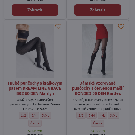
Zobrazit
Zobrazit
Hrubé punčochy s krajkovým
Dámské vzorované
pasem DREAM LINE GRACE
punčochy s červenou mašlí
B02 60 DEN Marilyn
BONDED 50 DEN Knittex
Ukažte styl s dámskými
Krásné, dlouhé sexy nohy? Na to
punčochovými kalhotami Dream
máme jednoduchou odpověď:
Line Grace B02!
dámské vzorované punčochové
kalhoty Bonded, které jedinečným
Hrubé punčochy s krajkovým pasem DREAM LINE GRACE B02 60 DEN Marilyn
Hrubé punčochy s krajkovým pasem DREAM LINE GRACE B02 60 DEN M
Hrubé punčochy s krajkovým pasem DREAM LINE GRACE B02 6
Dámské vzorované punčochy s červen
Dámské vzorované punčochy s 
Dámské vzorované punč
Dámské vzorovan
1/2
3/4
5/XL
2/S
3/M
4/L
5/XL
způsobem imitují dlouhé kozačky se
zavazováním vzadu s červenou
Hrubé punčochy s krajkovým pasem DREAM LINE GRACE B02 60 DEN M
Dámské vzorované punčochy
Černá
Černá
mašlí.
Skladem
Skladem