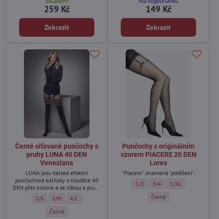
Skladem
Na objednávku
259 Kč
149 Kč
Zobrazit
Zobrazit
Černé síťované punčochy s
Punčochy s originálním
pruhy LUNA 40 DEN
vzorem PIACERE 20 DEN
Veneziana
Lores
LUNA jsou italské efektní
"Piacere" znamená "potěšení".
punčochové kalhoty o tloušťce 40
Punčochy s originálním vzorem PI
Punčochy s originálním vz
Punčochy s originál
1/2
3/4
5/XL
DEN přes kolena a se síťkou a pruhy
v horní části.
Punčochy s originálním vzo
Černá
Černé síťované punčochy s pruhy LUNA 40 DEN Veneziana - Velikost:
Černé síťované punčochy s pruhy LUNA 40 DEN Veneziana - Velikost
Černé síťované punčochy s pruhy LUNA 40 DEN Veneziana - V
2/S
3/M
4/L
Černé síťované punčochy s pruhy LUNA 40 DEN Veneziana - Barva:
Černá