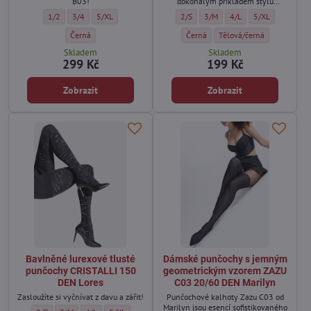
B03!
dokonalým příkladem stylu
skrytého v jemnosti. Květinový
Punčochy se zlatým obrázkem Marilyn Monroe ALLURE B03 60 DEN Marilyn 
Punčochy se zlatým obrázkem Marilyn Monroe ALLURE B03 60 DEN Ma
Punčochy se zlatým obrázkem Marilyn Monroe ALLURE B03 60
Punčochy s efektním vzorem růže FLO
Punčochy s efektním vzorem rů
Punčochy s efektním vz
Punčochy s efek
1/2
3/4
5/XL
2/S
3/M
4/L
5/XL
akcent dodává ženský šarm ai ten
nejjednodušší vzhled nabývá
Punčochy se zlatým obrázkem Marilyn Monroe ALLURE B03 60 DEN M
Punčochy s efektním vzorem růže F
Punčochy s efektním vzor
Černá
Černá
Tělová/černá
romantického výrazu.
Skladem
Skladem
299 Kč
199 Kč
Zobrazit
Zobrazit
Bavlněné lurexové tlusté
Dámské punčochy s jemným
punčochy CRISTALLI 150
geometrickým vzorem ZAZU
DEN Lores
C03 20/60 DEN Marilyn
Zasloužíte si vyčnívat z davu a zářit!
Punčochové kalhoty Zazu C03 od
Marilyn jsou esencí sofistikovaného