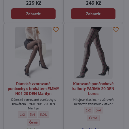
229 Kč
249 Kč
Zobrazit
Zobrazit
Dámské vzorované
Kárované punčochové
punčochy s brokátem EMMY
kalhoty PARMA 20 DEN
N01 20 DEN Marilyn
Lores
Dámské vzorované punčochy s
Milujete klasiku, no zároveň
brokátem EMMY N01 20 DEN
nechcete zaniknúť v dave?
Marilyn
Kárované punčochové kalhoty
Kárované punčochové k
1/2
3/4
Dámské vzorované punčochy s brokátem EMMY N01 20 DEN Marilyn - Velik
Dámské vzorované punčochy s brokátem EMMY N01 20 DEN Marilyn -
Dámské vzorované punčochy s brokátem EMMY N01 20 DEN Ma
1/2
3/4
5/XL
Kárované punčochové kalho
Černá
Dámské vzorované punčochy s brokátem EMMY N01 20 DEN Marilyn 
Černá