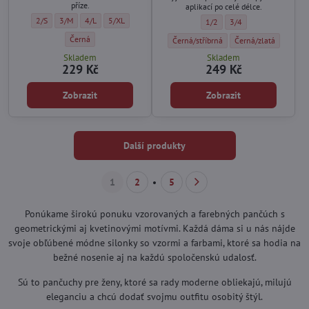
příze.
aplikací po celé délce.
Punčochy s růží ART TATTOO 08 20 DEN Gatta - Velikost:
Punčochy s růží ART TATTOO 08 20 DEN Gatta - Velikost:
Punčochy s růží ART TATTOO 08 20 DEN Gatta - Velikost:
Punčochy s růží ART TATTOO 08 20 DEN Gatta - Velikost:
2/S
3/M
4/L
5/XL
Dámské černé punčochy s bro
Dámské černé punčoch
1/2
3/4
Punčochy s růží ART TATTOO 08 20 DEN Gatta - Barva:
Černá
Dámské černé punčochy s brokátem MI
Dámské černé punčoc
Černá/stříbrná
Černá/zlatá
Skladem
Skladem
229 Kč
249 Kč
Zobrazit
Zobrazit
Další produkty
1
2
5
Ponúkame širokú ponuku vzorovaných a farebných pančúch s
geometrickými aj kvetinovými motívmi. Každá dáma si u nás nájde
svoje obľúbené módne silonky so vzormi a farbami, ktoré sa hodia na
bežné nosenie aj na každú spoločenskú udalosť.
Sú to pančuchy pre ženy, ktoré sa rady moderne obliekajú, milujú
eleganciu a chcú dodať svojmu outfitu osobitý štýl.