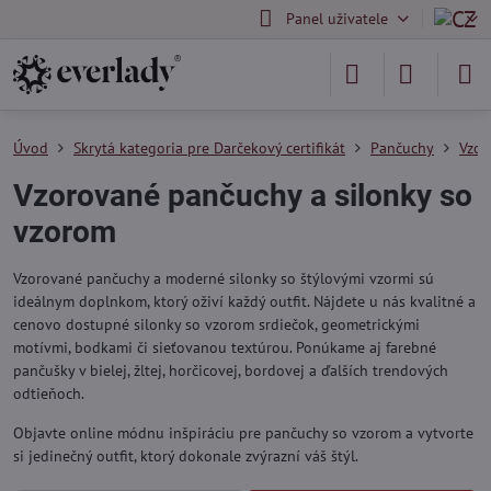
Panel uživatele
Úvod
Skrytá kategoria pre Darčekový certifikát
Pančuchy
Vzor
Vzorované pančuchy a silonky so
vzorom
Vzorované pančuchy a moderné silonky so štýlovými vzormi sú
ideálnym doplnkom, ktorý oživí každý outfit. Nájdete u nás kvalitné a
cenovo dostupné silonky so vzorom srdiečok, geometrickými
motívmi, bodkami či sieťovanou textúrou. Ponúkame aj farebné
pančušky v bielej, žltej, horčicovej, bordovej a ďalších trendových
odtieňoch.
Objavte online módnu inšpiráciu pre pančuchy so vzorom a vytvorte
si jedinečný outfit, ktorý dokonale zvýrazní váš štýl.