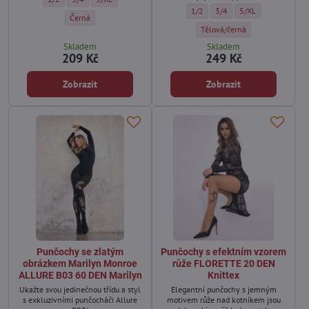
vyjádření.
Dámské punčochy s jemným nápise
Dámské punčochy s jemným
Dámské punčochy s 
1/2
3/4
5/XL
Punčochy s tečkovaným potiskem ALLURE B01 60 DEN Marilyn - Bar
Černá
Dámské punčochy s jemným náp
Tělová/černá
Skladem
Skladem
209 Kč
249 Kč
Zobrazit
Zobrazit
Punčochy se zlatým
Punčochy s efektním vzorem
obrázkem Marilyn Monroe
růže FLORETTE 20 DEN
ALLURE B03 60 DEN Marilyn
Knittex
Ukažte svou jedinečnou třídu a styl
Elegantní punčochy s jemným
s exkluzivními punčocháči Allure
motivem růže nad kotníkem jsou