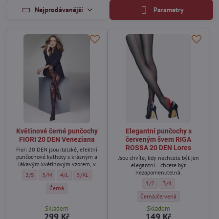
Nejprodávanější
Parametry
Květinové černé punčochy
Elegantní punčochy s
FIORI 20 DEN Veneziana
červeným švem RIGA
ROSSA 20 DEN Lores
Fiori 20 DEN jsou italské, efektní
punčochové kalhoty s krásným a
Jsou chvíle, kdy nechcete být jen
lákavým květinovým vzorem, v
elegantní… chcete být
pase netisknou, s bavlněným
nezapomenutelná.
Květinové černé punčochy FIORI 20 DEN Veneziana - Velikost:
Květinové černé punčochy FIORI 20 DEN Veneziana - Velikost:
Květinové černé punčochy FIORI 20 DEN Veneziana - Velikost:
Květinové černé punčochy FIORI 20 DEN Veneziana - Velik
2/S
3/M
4/L
5/XL
klínem, který zajišťuje skvělý
Elegantní punčochy s červený
Elegantní punčochy s 
1/2
3/4
komfort nošení.
Květinové černé punčochy FIORI 20 DEN Veneziana - Barva:
Černá
Elegantní punčochy s červeným
Černá/červená
Skladem
Skladem
299 Kč
149 Kč