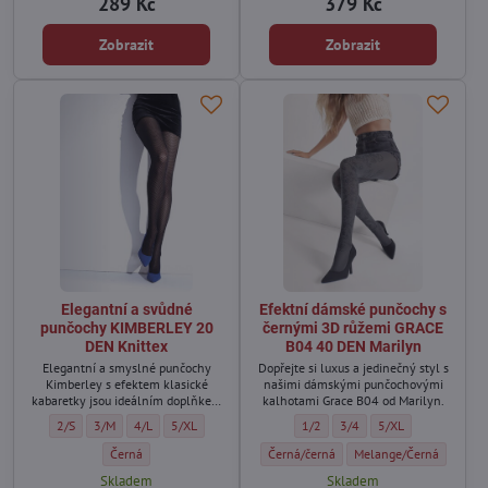
289 Kč
379 Kč
Zobrazit
Zobrazit
Elegantní a svůdné
Efektní dámské punčochy s
punčochy KIMBERLEY 20
černými 3D růžemi GRACE
DEN Knittex
B04 40 DEN Marilyn
Elegantní a smyslné punčochy
Dopřejte si luxus a jedinečný styl s
Kimberley s efektem klasické
našimi dámskými punčochovými
kabaretky jsou ideálním doplňkem
kalhotami Grace B04 od Marilyn.
každého stylového outfitu.
Elegantní a svůdné punčochy KIMBERLEY 20 DEN Knittex - Velikost:
Elegantní a svůdné punčochy KIMBERLEY 20 DEN Knittex - Velikost:
Elegantní a svůdné punčochy KIMBERLEY 20 DEN Knittex - Veliko
Elegantní a svůdné punčochy KIMBERLEY 20 DEN Knittex -
Efektní dámské punčochy s černý
Efektní dámské punčochy s
Efektní dámské pun
2/S
3/M
4/L
5/XL
1/2
3/4
5/XL
Nadčasový vzhled síťky přitahuje
pozornost a přidává odvážný šmrnc.
Elegantní a svůdné punčochy KIMBERLEY 20 DEN Knittex - Barva:
Efektní dámské punčochy s černými 3D 
Efektní dámské punčoch
Černá
Černá/černá
Melange/Černá
Skladem
Skladem