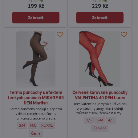
Skladem
Skladem
199 Kč
229 Kč
Zobrazit
Zobrazit
Termo punčochy s efektem
Červené kárované punčochy
tenkých punčoch MIRAGE 85
VALENTINA 40 DEN Lores
DEN Marilyn
Lores Valentina je vynikající volbou
pro všechny ženy, které chtějí
Termo punčochy spojují elegantní
zdůraznit svoji ženskost a styl.
vzhled tenkých punčoch s
funkčností teplého prádla.
Červené kárované punčochy VALEN
Červené kárované punčoch
Červené kárované p
2/S
3/M
4/L
Termo punčochy s efektem tenkých punčoch MIRAGE 85 DEN Marilyn - Veliko
Termo punčochy s efektem tenkých punčoch MIRAGE 85 DEN Marilyn -
Termo punčochy s efektem tenkých punčoch MIRAGE 85 DEN Mar
S/M
M/L
XL/XXL
Červené kárované punčochy 
Červená
Termo punčochy s efektem tenkých punčoch MIRAGE 85 DEN Marilyn 
Černá