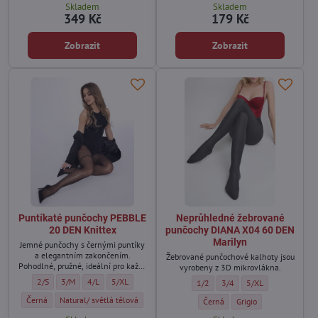
Skladem
Skladem
349 Kč
179 Kč
Zobrazit
Zobrazit
Puntíkaté punčochy PEBBLE
Neprůhledné žebrované
20 DEN Knittex
punčochy DIANA X04 60 DEN
Marilyn
Jemné punčochy s černými puntíky
a elegantním zakončením.
Žebrované punčochové kalhoty jsou
Pohodlné, pružné, ideální pro každý
vyrobeny z 3D mikrovlákna.
den i výjimečné příležitosti.
Puntíkaté punčochy PEBBLE 20 DEN Knittex - Velikost:
Puntíkaté punčochy PEBBLE 20 DEN Knittex - Velikost:
Puntíkaté punčochy PEBBLE 20 DEN Knittex - Velikost:
Puntíkaté punčochy PEBBLE 20 DEN Knittex - Velikost:
2/S
3/M
4/L
5/XL
Neprůhledné žebrované punčochy 
Neprůhledné žebrované pun
Neprůhledné žebrov
1/2
3/4
5/XL
Puntíkaté punčochy PEBBLE 20 DEN Knittex - Barva:
Puntíkaté punčochy PEBBLE 20 DEN Knittex - Barva:
Černá
Natural/ světlá tělová
Neprůhledné žebrované punčoch
Neprůhledné žebrovan
Černá
Grigio