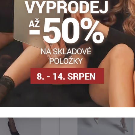
Vzorované punčochy
Dámské punčocháče DEN
Vzorov
Facebook
Twitter
Bluesky
Pinterest
Reddit
LinkedIn
WhatsApp
E-
mail