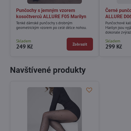
Punčochy s jemným vzorem
Černé punčo
kosočtverců ALLURE F05 Marilyn
ALLURE D06
Tenké dámské punčochy s drobným
Punčochové kal
geometrickým vzorem po celé délce nohou.
Marilyn jsou vyj
dokonale zvýrazn
Skladem
Skladem
Zobrazit
249 Kč
299 Kč
Navštívené produkty