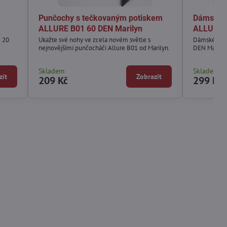
Punčochy s tečkovaným potiskem
Dámské 
ALLURE B01 60 DEN Marilyn
ALLURE R
 20
Ukažte své nohy ve zcela novém světle s
Dámské vzo
nejnovějšími punčocháči Allure B01 od Marilyn.
DEN Marily
Skladem
Skladem
zit
Zobrazit
209 Kč
299 Kč