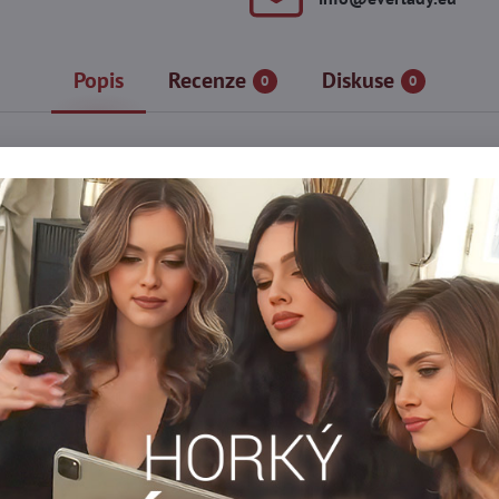
Popis
Recenze
Diskuse
0
0
bené jemným brokátovým prachem a drobným vzorem černých hvězd
 vytváří lehký, smyslný efekt, který přitahuje pohledy a dodává ou
u linii a poskytuje pohodlí po celý den. Elastický pas přiléhá k t
 moderním stylem.