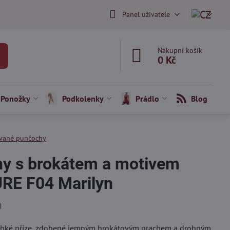
Panel uživatele
Nákupní košík
0 Kč
Ponožky
Podkolenky
Prádlo
Blog
vané punčochy
y s brokátem a motivem
RE F04 Marilyn
)
ehké příze, zdobené jemným brokátovým prachem a drobným