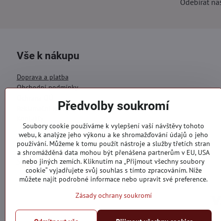
Odebírat na
Vše k nákupu
Doprava a platba
Obchodní podmínky
Ochrana OÚ
Předvolby soukromí
Reklamační formulář
Kontakty
Soubory cookie používáme k vylepšení vaší návštěvy tohoto
webu, k analýze jeho výkonu a ke shromažďování údajů o jeho
Objednávky
používání. Můžeme k tomu použít nástroje a služby třetích stran
a shromážděná data mohou být přenášena partnerům v EU, USA
Stav objednávky
nebo jiných zemích. Kliknutím na „Přijmout všechny soubory
cookie“ vyjadřujete svůj souhlas s tímto zpracováním. Níže
můžete najít podrobné informace nebo upravit své preference.
Zásady ochrany soukromí