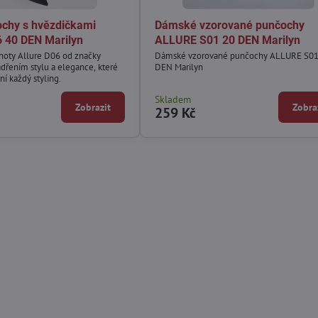
chy s hvězdičkami
Dámské vzorované punčochy
 40 DEN Marilyn
ALLURE S01 20 DEN Marilyn
hoty Allure D06 od značky
Dámské vzorované punčochy ALLURE S01
ádřením stylu a elegance, které
DEN Marilyn
í každý styling.
Skladem
Zobrazit
Zobra
259 Kč