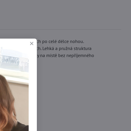
iček, rozmístěných po celé délce nohou.
tfitu večerní nádech. Lehká a pružná struktura
ělu a udržuje punčochy na místě bez nepříjemného