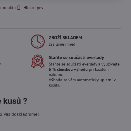
 produktu
Hlídací pes
ZBOŽÍ SKLADEM
zasíláme ihned
Staňte se součástí everlady
y
Staňte se součástí everlady a využívejte
5 % členskou výhodu
při každém
nákupu.
Výhoda se vám automaticky uplatní v
košíku.
e kusů ?
ro Vás doskladníme!