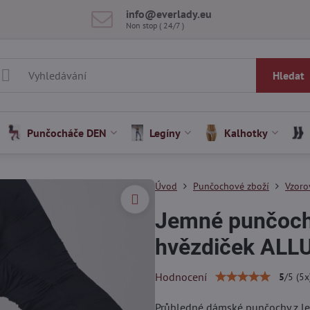
info​@everlady​.eu
Non stop ( 24/7 )
Hledat
Punčocháče DEN
Legíny
Kalhotky
Úvod
Punčochové zboží
Vzoro
Jemné punčoch
hvězdiček ALLU
Hodnocení
5
/
5
(
5
x
Průhledné dámské punčochy z l