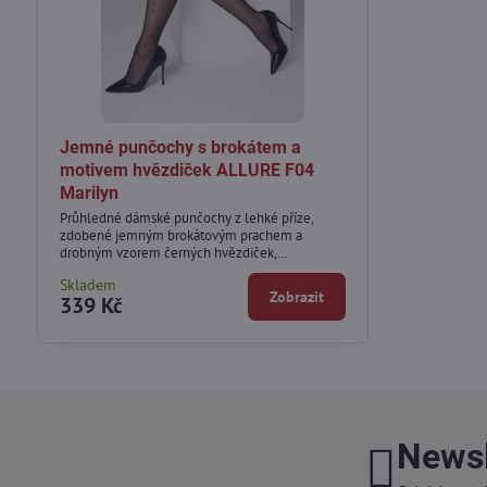
Jemné punčochy s brokátem a
motivem hvězdiček ALLURE F04
Marilyn
Průhledné dámské punčochy z lehké příze,
zdobené jemným brokátovým prachem a
drobným vzorem černých hvězdiček,
rozmístěných po celé délce nohou.
Skladem
Zobrazit
339 Kč
Newsl