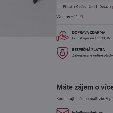
Přidat k Oblíbeným
Dotaz k
Výrobce:
MARILYN
DOPRAVA ZDARMA
Při nákupu nad 1190,- Kč
BEZPEČNÁ PLATBA
Zabezpečené online platb
Máte zájem o víc
Kontaktujte nás na mail, zboží p
info​@everlady​.eu