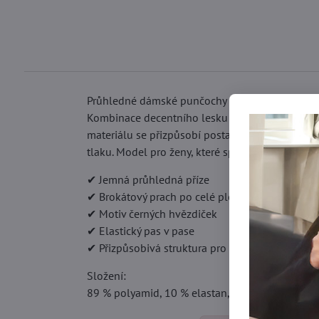
Průhledné dámské punčochy z lehké příze, zdo
Kombinace decentního lesku a grafického detailu
materiálu se přizpůsobí postavě, vytváří hladko
tlaku. Model pro ženy, které spojují ženskost s
✔ Jemná průhledná příze
✔ Brokátový prach po celé ploše
✔ Motiv černých hvězdiček
✔ Elastický pas v pase
✔ Přizpůsobivá struktura pro pohodlí
Složení:
89 % polyamid, 10 % elastan, 1 % bavlna