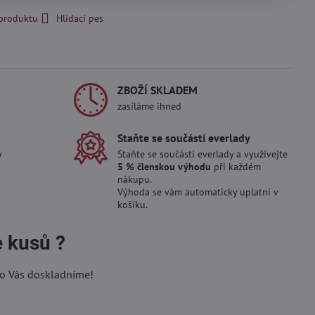
 produktu
Hlídací pes
ZBOŽÍ SKLADEM
zasíláme ihned
Staňte se součástí everlady
y
Staňte se součástí everlady a využívejte
5 % členskou výhodu
při každém
nákupu.
Výhoda se vám automaticky uplatní v
košíku.
e kusů ?
ro Vás doskladníme!