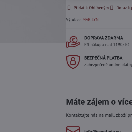
Přidat k Oblíbeným
Dotaz k
Výrobce:
MARILYN
DOPRAVA ZDARMA
Při nákupu nad 1190,- Kč
BEZPEČNÁ PLATBA
Zabezpečené online platb
Máte zájem o víc
Kontaktujte nás na mail, zboží p
info​@everlady​.eu