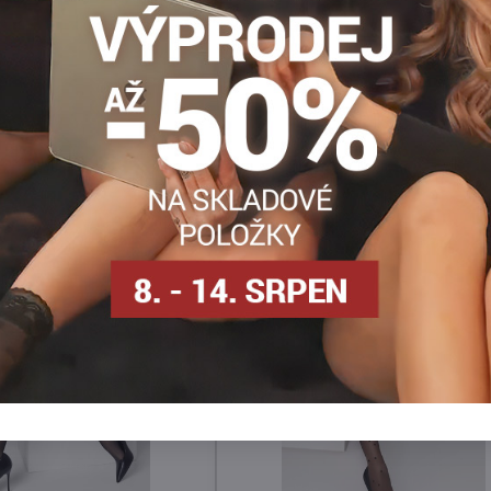
Vzorované punčochy
Dámské punčocháče DEN
Vzorov
Facebook
Twitter
Bluesky
Pinterest
Reddit
LinkedIn
WhatsApp
E-
mail