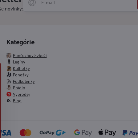
še novinky:
Kategórie
Punčochové zboží
Legíny
Kalhotky
Ponožky
Podkolenky
Prádlo
Výprodej
Blog