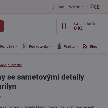
Panel uživatele
Nákupní košík
0 Kč
Ponožky
Podkolenky
Prádlo
Blog
vané punčochy
 se sametovými detaily
rilyn
)
ametovými detaily, které propojují lehkost transparentní