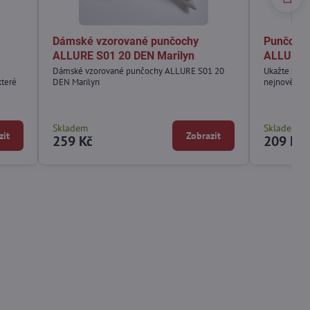
Dámské vzorované punčochy
Punčochy
ALLURE S01 20 DEN Marilyn
ALLURE B
Dámské vzorované punčochy ALLURE S01 20
Ukažte své 
které
DEN Marilyn
nejnovějším
Skladem
Skladem
zit
Zobrazit
259 Kč
209 Kč