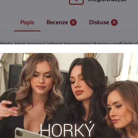
Popis
Recenze
Diskuse
0
0
ily, které propojují lehkost transparentní tkaniny s grafickým 
délce nohou přitahují pohledy a vytvářejí efekt dynamického pohy
ní. Elastický pas drží punčochy na místě po celý den. Model je do
y.