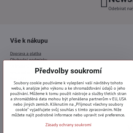
Odebírat na
Vše k nákupu
Doprava a platba
Obchodní podmínky
Ochrana OÚ
Předvolby soukromí
Reklamační formulář
Kontakty
Soubory cookie používáme k vylepšení vaší návštěvy tohoto
webu, k analýze jeho výkonu a ke shromažďování údajů o jeho
Objednávky
používání. Můžeme k tomu použít nástroje a služby třetích stran
a shromážděná data mohou být přenášena partnerům v EU, USA
Stav objednávky
nebo jiných zemích. Kliknutím na „Přijmout všechny soubory
cookie“ vyjadřujete svůj souhlas s tímto zpracováním. Níže
můžete najít podrobné informace nebo upravit své preference.
Zásady ochrany soukromí