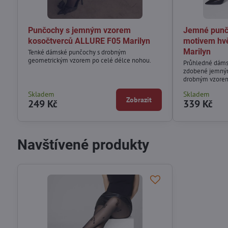
Punčochy s jemným vzorem
Jemné punč
kosočtverců ALLURE F05 Marilyn
motivem hv
Marilyn
Tenké dámské punčochy s drobným
geometrickým vzorem po celé délce nohou.
Průhledné dáms
zdobené jemný
drobným vzorem
rozmístěných po
Skladem
Skladem
Zobrazit
249 Kč
339 Kč
Navštívené produkty