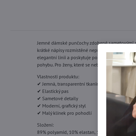
Jemné dámské punčochy zdobené sametovými deta
krátké nápisy rozmístěné nepravidelně po celé 
elegantní linii a poskytuje pohodlí během noše
pohybu. Pro ženy, které se nebojí vyčnívat detail
Vlastnosti produktu:
✔ Jemná, transparentní tkanina
✔ Elastický pas
✔ Sametové detaily
✔ Moderní, grafický styl
✔ Malý klínek pro pohodlí
Složení:
89% polyamid, 10% elastan, 1% bavlna