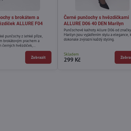
ochy s brokátem a
Černé punčochy s hvězdičkami
ězdiček ALLURE F04
ALLURE D06 40 DEN Marilyn
Punčochové kalhoty Allure D06 od značky
Marilyn jsou vyjádřením stylu a elegance, 
ké punčochy z lehké příze,
dokonale zvýrazní každý styling.
m brokátovým prachem a
 černých hvězdiček,
 celé délce nohou.
Skladem
Zobrazit
Zobra
299 Kč