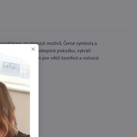
charakterem moderních motivů. Černé symboly a
bu. Materiál jemně obepíná pokožku, vytváří
plněn malým klínkem pro větší komfort a volnost