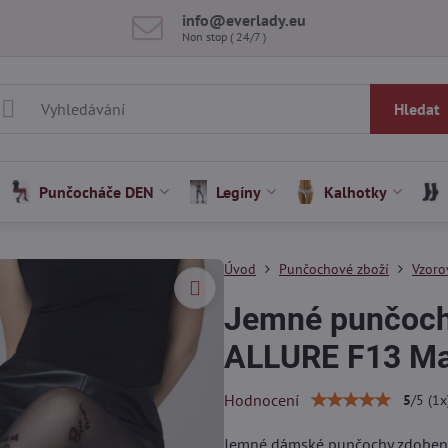
info​@everlady​.eu
Non stop ( 24/7 )
Hledat
Punčocháče DEN
Legíny
Kalhotky
Úvod
Punčochové zboží
Vzoro
Jemné punčochy
ALLURE F13 Ma
Hodnocení
5
/
5
(
1
x
Jemné dámské punčochy zdobené s