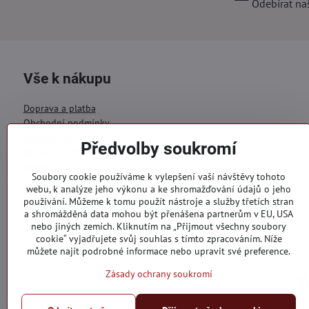
Odebírat na
Vše k nákupu
Doprava a platba
Obchodní podmínky
Ochrana OÚ
Předvolby soukromí
Reklamační formulář
Kontakty
Soubory cookie používáme k vylepšení vaší návštěvy tohoto
webu, k analýze jeho výkonu a ke shromažďování údajů o jeho
Objednávky
používání. Můžeme k tomu použít nástroje a služby třetích stran
a shromážděná data mohou být přenášena partnerům v EU, USA
Stav objednávky
nebo jiných zemích. Kliknutím na „Přijmout všechny soubory
cookie“ vyjadřujete svůj souhlas s tímto zpracováním. Níže
můžete najít podrobné informace nebo upravit své preference.
Zásady ochrany soukromí