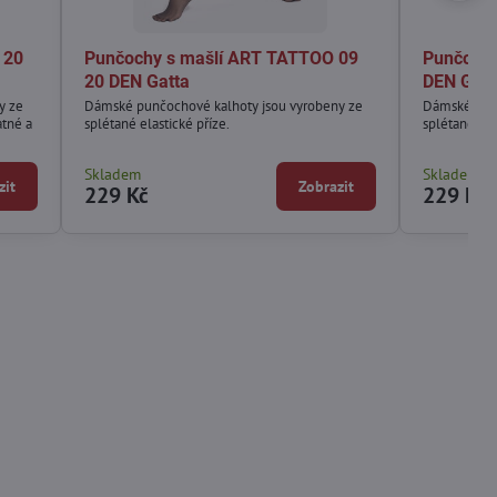
 20
Punčochy s mašlí ART TATTOO 09
Punčochy
20 DEN Gatta
DEN Gatt
y ze
Dámské punčochové kalhoty jsou vyrobeny ze
Dámské punč
atné a
splétané elastické příze.
splétané ela
Skladem
Skladem
zit
Zobrazit
229 Kč
229 Kč