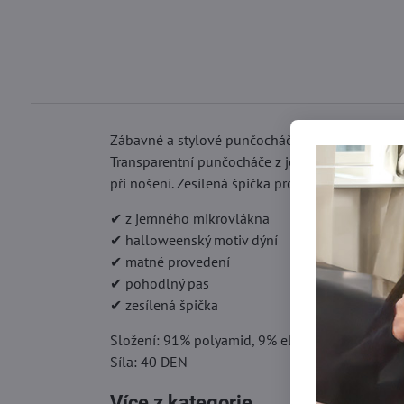
Zábavné a stylové punčocháče ideální na hall
Transparentní punčocháče z jemného mikrovlákn
při nošení. Zesílená špička prodlužuje jejich živ
✔ z jemného mikrovlákna
✔ halloweenský motiv dýní
✔ matné provedení
✔ pohodlný pas
✔ zesílená špička
Složení: 91% polyamid, 9% elastan
Síla: 40 DEN
Více z kategorie