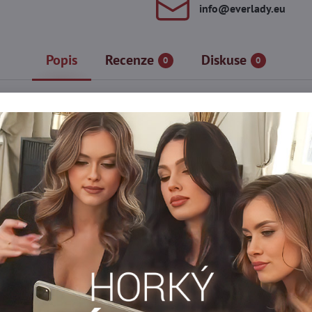
info​@everlady​.eu
Popis
Recenze
Diskuse
0
0
oweenskou noc!
a s matným efektem zdobí originální motiv dýní. Pohodlná guma v 
otnost.