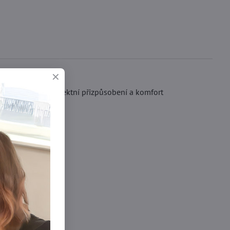
pase zajistí perfektní přizpůsobení a komfort