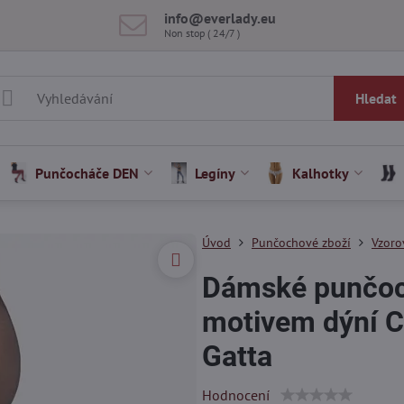
info​@everlady​.eu
Non stop ( 24/7 )
Hledat
Punčocháče DEN
Legíny
Kalhotky
Úvod
Punčochové zboží
Vzoro
Dámské punčoc
motivem dýní 
Gatta
Hodnocení