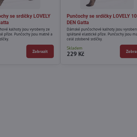
chy se srdíčky LOVELY
Punčochy se srdíčky LOVELY 10
atta
DEN Gatta
ové kalhoty jsou vyrobeny ze
Dámské punčochové kalhoty jsou vyroben
cké příze. Punčochy jsou matné a
splétané elastické příze. Punčochy jsou m
díčky.
celé zdobené srdíčky.
Skladem
Zobrazit
Zobra
229 Kč