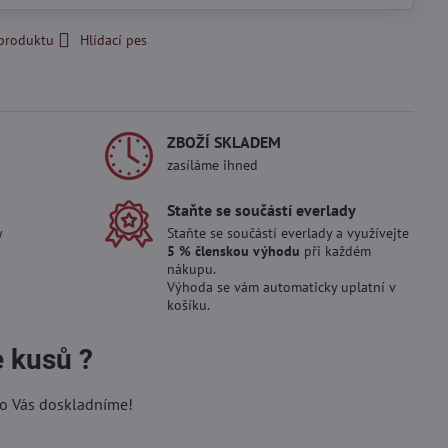
 produktu
Hlídací pes
ZBOŽÍ SKLADEM
zasíláme ihned
Staňte se součástí everlady
y
Staňte se součástí everlady a využívejte
5 % členskou výhodu
při každém
nákupu.
Výhoda se vám automaticky uplatní v
košíku.
e kusů ?
ro Vás doskladníme!