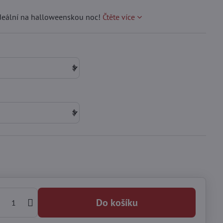
deální na halloweenskou noc!
Čtěte více
Do košíku