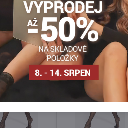
Punčocháče 30-40 DEN
Dámské punčocháče DEN
Vz
Facebook
Twitter
Bluesky
Pinterest
Reddit
LinkedIn
WhatsApp
E-
mail