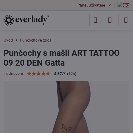
Panel uživatele
Úvod
Punčochové zboží
Punčochy s mašlí ART TATTOO
09 20 DEN Gatta
Hodnocení
4.67
/
5
(
12
x)