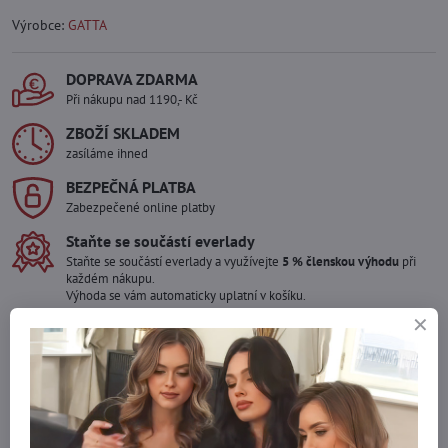
Výrobce:
GATTA
DOPRAVA ZDARMA
Při nákupu nad 1190,- Kč
ZBOŽÍ SKLADEM
zasíláme ihned
BEZPEČNÁ PLATBA
Zabezpečené online platby
Staňte se součástí everlady
Staňte se součástí everlady a využívejte
5 % členskou výhodu
při
každém nákupu.
Výhoda se vám automaticky uplatní v košíku.
Máte zájem o více kusů ?
Kontaktujte nás na mail, zboží pro Vás doskladníme!
info​@everlady​.eu