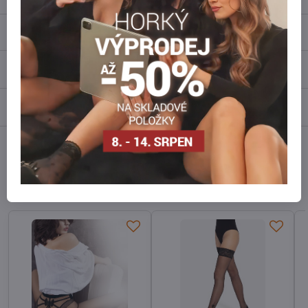
Popis
Recenze
0
Diskuse
0
Facebook
Twitter
Bluesky
Pinterest
Reddit
LinkedIn
WhatsApp
E-
mail
Alternativní produkty