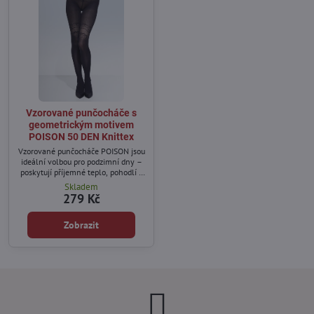
Vzorované punčocháče s
geometrickým motivem
POISON 50 DEN Knittex
Vzorované punčocháče POISON jsou
ideální volbou pro podzimní dny –
poskytují příjemné teplo, pohodlí a
zároveň dodají vašemu outfitu
Skladem
elegantní charakter.
279 Kč
Zobrazit