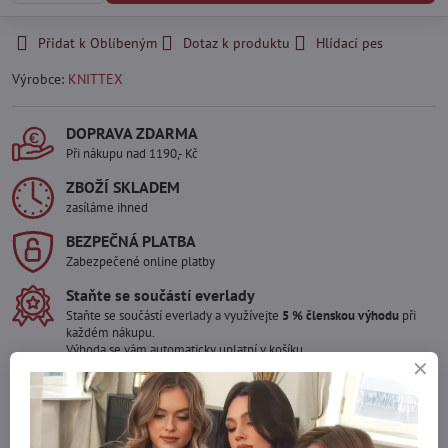
Přidat k Oblíbeným
Dotaz k produktu
Hlídací pes
Výrobce:
KNITTEX
DOPRAVA ZDARMA
Při nákupu nad 1190,- Kč
ZBOŽÍ SKLADEM
zasíláme ihned
BEZPEČNÁ PLATBA
Zabezpečené online platby
Staňte se součástí everlady
Staňte se součástí everlady a využívejte
5 % členskou výhodu
při
každém nákupu.
Výhoda se vám automaticky uplatní v košíku.
Máte zájem o více kusů ?
Kontaktujte nás na mail, zboží pro Vás doskladníme!