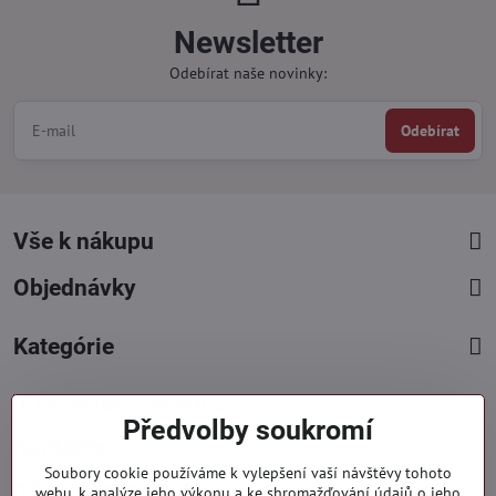
Newsletter
Odebírat naše novinky:
Odebírat
Vše k nákupu
Objednávky
Kategórie
Facebook
Instagram
Pinterest
Předvolby soukromí
Kontakty
Soubory cookie používáme k vylepšení vaší návštěvy tohoto
+421 919 060 751
webu, k analýze jeho výkonu a ke shromažďování údajů o jeho