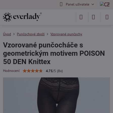
Panel uživatele
Úvod
Punčochové zboží
Vzorované punčochy
Vzorované punčocháče s
geometrickým motivem POISON
50 DEN Knittex
Hodnocení
4.75
/
5
(
8
x)