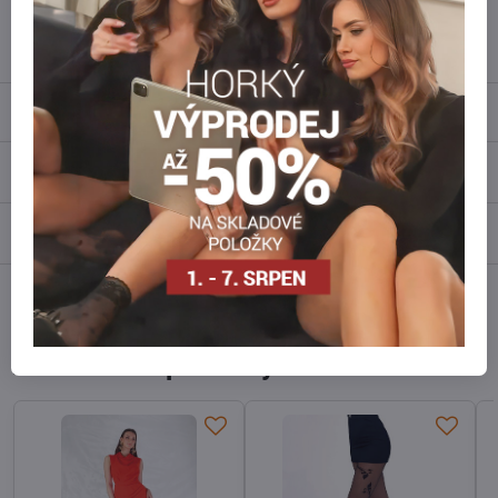
info​@everlady​.eu
Popis
Recenze
0
Diskuse
0
Facebook
Twitter
Bluesky
Pinterest
Reddit
LinkedIn
WhatsApp
E-
mail
Alternativní produkty