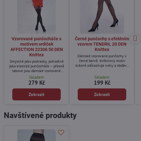
Vzorované punčocháče s
Černé punčochy s efektním
motivem srdíček
vzorem TENDRIL 20 DEN
AFFECTION 22306 50 DEN
Knittex
Knittex
Dámské vzorované punčochy v
černé barvě. Květinový motiv
Smyslné jako podvazky, pohodlné
krásně zdůrazňuje nohy a dodává
jako klasické punčocháče – přesně
lehkost a šarm. Skvěle se hodí ke
takové jsou dámské vzorované
klasickým malým černým šatům,
punčocháče AFFECTION od značky
Skladem
Skladem
jakož ik vzdušným šatům nebo
Knittex.
279 Kč
199 Kč
oversized tunice.
Zobrazit
Zobrazit
Navštívené produkty