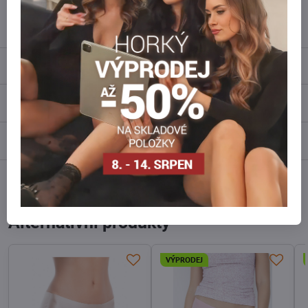
info​@everlady​.eu
Popis
Recenze
0
Diskuse
0
Facebook
Twitter
Bluesky
Pinterest
Reddit
LinkedIn
WhatsApp
E-
mail
Alternativní produkty
VÝPRODEJ