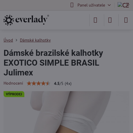
Panel uživatele
Úvod
Dámské kalhotky
Dámské brazilské kalhotky
EXOTICO SIMPLE BRASIL
Julimex
Hodnocení
4.5
/
5
(
4
x)
VÝPRODEJ