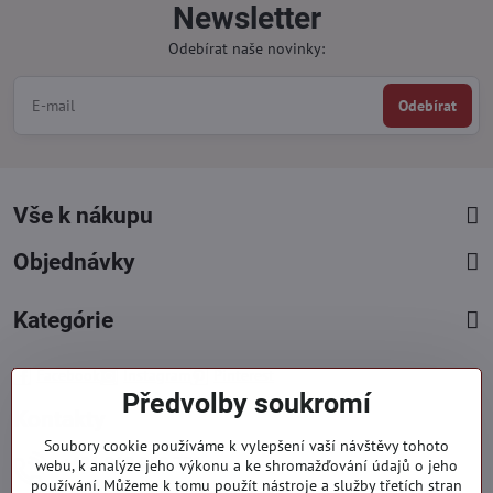
Newsletter
Odebírat naše novinky:
Odebírat
Vše k nákupu
Objednávky
Kategórie
Facebook
Instagram
Pinterest
Předvolby soukromí
Kontakty
Soubory cookie používáme k vylepšení vaší návštěvy tohoto
+421 919 060 751
webu, k analýze jeho výkonu a ke shromažďování údajů o jeho
používání. Můžeme k tomu použít nástroje a služby třetích stran
Pondělí - Pátek : 09:00 - 15:00 hod.