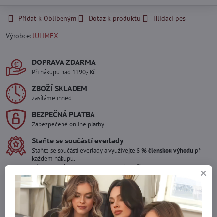
Přidat k Oblíbeným
Dotaz k produktu
Hlídací pes
Výrobce:
JULIMEX
DOPRAVA ZDARMA
Při nákupu nad 1190,- Kč
ZBOŽÍ SKLADEM
zasíláme ihned
BEZPEČNÁ PLATBA
Zabezpečené online platby
Staňte se součástí everlady
Staňte se součástí everlady a využívejte
5 % členskou výhodu
při
každém nákupu.
Výhoda se vám automaticky uplatní v košíku.
Máte zájem o více kusů ?
Kontaktujte nás na mail, zboží pro Vás doskladníme!