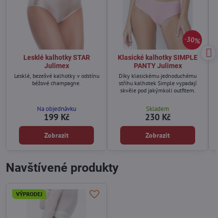
30%
Lesklé kalhotky STAR
Klasické kalhotky SIMPLE
Julimex
PANTY Julimex
Lesklé, bezešvé kalhotky v odstínu
Díky klasickému jednoduchému
béžové champagne.
střihu kalhotek Simple vypadají
skvěle pod jakýmkoli outfitem.
Na objednávku
Skladem
199 Kč
230 Kč
Zobrazit
Zobrazit
Navštívené produkty
VÝPRODEJ