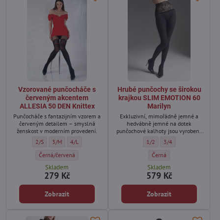
Vzorované punčocháče s
Hrubé punčochy se širokou
červeným akcentem
krajkou SLIM EMOTION 60
ALLESIA 50 DEN Knittex
Marilyn
Punčocháče s fantazijním vzorem a
Exkluzivní, mimořádně jemné a
červeným detailem – smyslná
hedvábně jemné na dotek
ženskost v moderním provedení.
punčochové kalhoty jsou vyrobeny
bezešvou technologií.
Vzorované punčocháče s červeným akcentem ALLESIA 50 DEN Knittex - Vel
Vzorované punčocháče s červeným akcentem ALLESIA 50 DEN Knittex
Vzorované punčocháče s červeným akcentem ALLESIA 50 DEN 
Hrubé punčochy se širokou kr
Hrubé punčochy se širo
2/S
3/M
4/L
1/2
3/4
Vzorované punčocháče s červeným akcentem ALLESIA 50 DEN Knittex - B
Hrubé punčochy se širokou 
Černá/červená
Černá
Skladem
Skladem
279 Kč
579 Kč
Zobrazit
Zobrazit