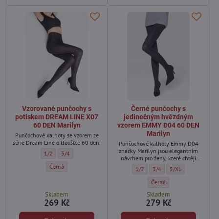
Vzorované punčochy s
Černé punčochy s
potiskem DREAM LINE X07
jedinečným hvězdným
60 DEN Marilyn
vzorem EMMY D04 60 DEN
Marilyn
Punčochové kalhoty se vzorem ze
série Dream Line o tloušťce 60 den.
Punčochové kalhoty Emmy D04
značky Marilyn jsou elegantním
Vzorované punčochy s potiskem DREAM LINE X07 60 DEN Marilyn - Veli
Vzorované punčochy s potiskem DREAM LINE X07 60 DEN Marilyn
1/2
3/4
návrhem pro ženy, které chtějí
svému stylu dodat trochu jemného
Vzorované punčochy s potiskem DREAM LINE X07 60 DEN Marilyn - B
Černá
Černé punčochy s jedinečným hv
Černé punčochy s jedineč
Černé punčochy s j
1/2
3/4
5/XL
lesku.
Černé punčochy s jedineč
Černá
Skladem
Skladem
269 Kč
279 Kč