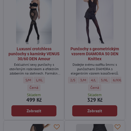
Luxusní crotchless
Punčochy s geometrickým
punčochy s kamínky VENUS
vzorem DIAMORA 50 DEN
30/60 DEN Amour
Knittex
Exkluzivní sexy punčochy s
Dodejte svému outfitu šmrnc s
otevřeným rozkrokem a efektním
punčochami DIAMORA s
zdobením na stehnech. Formální
elegantním vzorem kosočtverců.
oblečení nemusí být nudné...
Luxusní crotchless punčochy s kamínky VENUS 30/60 DEN Amour - Velik
Luxusní crotchless punčochy s kamínky VENUS 30/60 DEN Amour 
Punčochy s geometrickým vzorem DIAMORA
Punčochy s geometrickým vzorem 
Punčochy s geometrickým v
Punčochy s geometr
Punčochy s 
S/M
L/XL
2/S
3/M
4/L
5/XL
6/XXL
Luxusní crotchless punčochy s kamínky VENUS 30/60 DEN Amour - B
Punčochy s geometrickým v
Černá
Černá
Skladem
Skladem
499 Kč
329 Kč
Zobrazit
Zobrazit