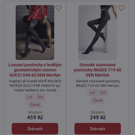
Luxusní punčochy s lesklým
Dámské vzorované
geometrickým vzorem
punčochy BRADS T19 60
GUCCI G48 60 DEN Marilyn
DEN Marilyn
Inspirací při tvorbě NOVÉ KOLEKCE
Dámské vzorované punčochy
PATRIZE GUCCI FOR MARILYN byl
BRADS T19 60 DEN Marilyn
vlastní oblíbený styl italské
Dámské vzorované punčochy B
Dámské vzorované pun
1/2
3/4
návrhářky.
Luxusní punčochy s lesklým geometrickým vzorem GUCCI G48 60 DEN Ma
Luxusní punčochy s lesklým geometrickým vzorem GUCCI G48 60
1/2
3/4
Dámské vzorované punčoch
Černá
Luxusní punčochy s lesklým geometrickým vzorem GUCCI G48 60 DEN
Černá
Skladem
Skladem
459 Kč
249 Kč
Zobrazit
Zobrazit