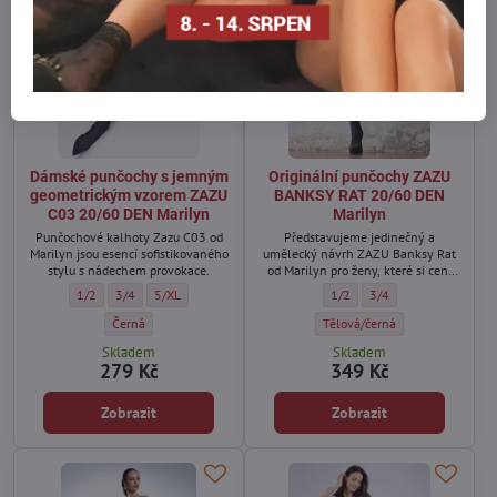
Dámské punčochy s jemným
Originální punčochy ZAZU
geometrickým vzorem ZAZU
BANKSY RAT 20/60 DEN
C03 20/60 DEN Marilyn
Marilyn
Punčochové kalhoty Zazu C03 od
Představujeme jedinečný a
Marilyn jsou esencí sofistikovaného
umělecký návrh ZAZU Banksy Rat
stylu s nádechem provokace.
od Marilyn pro ženy, které si cení
originálního stylu a hlubokého
Dámské punčochy s jemným geometrickým vzorem ZAZU C03 20/60 DEN Mar
Dámské punčochy s jemným geometrickým vzorem ZAZU C03 20/60 D
Dámské punčochy s jemným geometrickým vzorem ZAZU C03 
Originální punčochy ZAZU BA
Originální punčochy Z
1/2
3/4
5/XL
1/2
3/4
poselství.
Dámské punčochy s jemným geometrickým vzorem ZAZU C03 20/60 
Originální punčochy ZAZU BAN
Černá
Tělová/černá
Skladem
Skladem
279 Kč
349 Kč
Zobrazit
Zobrazit