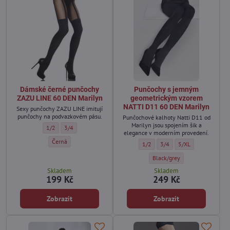
Dámské černé punčochy
Punčochy s jemným
ZAZU LINE 60 DEN Marilyn
geometrickým vzorem
NATTI D11 60 DEN Marilyn
Sexy punčochy ZAZU LINE imitují
punčochy na podvazkovém pásu.
Punčochové kalhoty Natti D11 od
Marilyn jsou spojením šik a
Dámské černé punčochy ZAZU LINE 60 DEN Marilyn - Velikost:
Dámské černé punčochy ZAZU LINE 60 DEN Marilyn - Velikost:
1/2
3/4
elegance v moderním provedení.
Dámské černé punčochy ZAZU LINE 60 DEN Marilyn - Barva:
Černá
Punčochy s jemným geometrickým
Punčochy s jemným geomet
Punčochy s jemným 
1/2
3/4
5/XL
Punčochy s jemným geometri
Black/grey
Skladem
Skladem
199 Kč
249 Kč
Zobrazit
Zobrazit