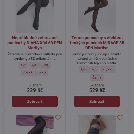
Neprůhledné žebrované
Termo punčochy s efektem
punčochy DIANA X04 60 DEN
tenkých punčoch MIRAGE 85
Marilyn
DEN Marilyn
Žebrované punčochové kalhoty jsou
Termo punčochy spojují elegantní
vyrobeny z 3D mikrovlákna.
vzhled tenkých punčoch s
funkčností teplého prádla.
Neprůhledné žebrované punčochy DIANA X04 60 DEN Marilyn - Velikost:
Neprůhledné žebrované punčochy DIANA X04 60 DEN Marilyn - Veli
Neprůhledné žebrované punčochy DIANA X04 60 DEN Marilyn 
1/2
3/4
5/XL
Termo punčochy s efektem tenkých 
Termo punčochy s efektem t
Termo punčochy s ef
S/M
M/L
XL/XXL
Neprůhledné žebrované punčochy DIANA X04 60 DEN Marilyn - Barva:
Neprůhledné žebrované punčochy DIANA X04 60 DEN Marilyn - 
Černá
Grigio
Termo punčochy s efektem 
Černá
Skladem
Skladem
229 Kč
529 Kč
Zobrazit
Zobrazit