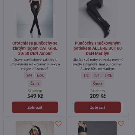
Crotchless punčochy se
Punčochy s tečkovaným
zlatým logem CAT GIRL
potiskem ALLURE B01 60
30/50 DEN Amour
DEN Marilyn
Dravé punčochové kalhoty s
Ukažte své nohy ve zcela novém
„otevřeným rozkrokem" – sexy a
světle s nejnovějšími punčocháči
elegantní zároveň.
Allure B01 od Marilyn.
Crotchless punčochy se zlatým logem CAT GIRL 30/50 DEN Amour - Veli
Crotchless punčochy se zlatým logem CAT GIRL 30/50 DEN Amour
Punčochy s tečkovaným potiskem 
Punčochy s tečkovaným po
Punčochy s tečkova
S/M
L/XL
1/2
3/4
5/XL
Crotchless punčochy se zlatým logem CAT GIRL 30/50 DEN Amour - B
Punčochy s tečkovaným pot
Černá
Černá
Skladem
Skladem
549 Kč
209 Kč
Zobrazit
Zobrazit