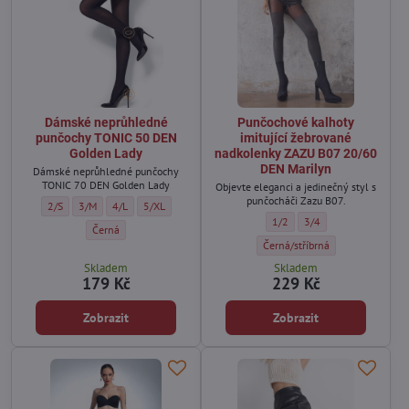
Dámské neprůhledné
Punčochové kalhoty
punčochy TONIC 50 DEN
imitující žebrované
Golden Lady
nadkolenky ZAZU B07 20/60
DEN Marilyn
Dámské neprůhledné punčochy
TONIC 70 DEN Golden Lady
Objevte eleganci a jedinečný styl s
punčocháči Zazu B07.
Dámské neprůhledné punčochy TONIC 50 DEN Golden Lady - Velikost:
Dámské neprůhledné punčochy TONIC 50 DEN Golden Lady - Velikost:
Dámské neprůhledné punčochy TONIC 50 DEN Golden Lady - Veli
Dámské neprůhledné punčochy TONIC 50 DEN Golden Lady
2/S
3/M
4/L
5/XL
Punčochové kalhoty imitující
Punčochové kalhoty im
1/2
3/4
Dámské neprůhledné punčochy TONIC 50 DEN Golden Lady - Barva:
Černá
Punčochové kalhoty imitující 
Černá/stříbrná
Skladem
Skladem
179 Kč
229 Kč
Zobrazit
Zobrazit