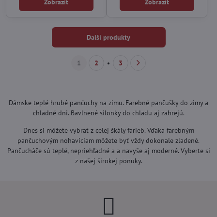
Zobrazit
Zobrazit
Další produkty
1
2
3
Dámske teplé hrubé pančuchy na zimu. Farebné pančušky do zimy a
chladné dni. Bavlnené silonky do chladu aj zahrejú.
Dnes si môžete vybrať z celej škály farieb. Vďaka farebným
pančuchovým nohaviciam môžete byť vždy dokonale zladené.
Pančucháče sú teplé, nepriehľadné a a navyše aj moderné. Vyberte si
z našej širokej ponuky.