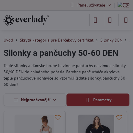
Panel uživatele
Úvod
Skrytá kategoria pre Darčekový certifikát
Silonky DEN
S
Silonky a pančuchy 50-60 DEN
Teplé silonky a dámske hrubé bavlnené pančuchy na zimu a silonky
50/60 DEN do chladného počasia. Farebné pančucháče akrylové
teplé pančuchové nohavice so vzormi.Hľadáte silonky, pančuchy 50-
60 den?
Nejprodávanější
Parametry