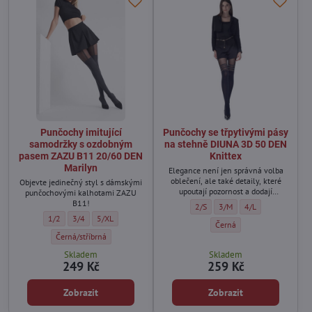
Punčochy imitující
Punčochy se třpytivými pásy
samodržky s ozdobným
na stehně DIUNA 3D 50 DEN
pasem ZAZU B11 20/60 DEN
Knittex
Marilyn
Elegance není jen správná volba
oblečení, ale také detaily, které
Objevte jedinečný styl s dámskými
upoutají pozornost a dodají
punčochovými kalhotami ZAZU
charakter každému stylingu.
B11!
Punčochy se třpytivými pásy na 
Punčochy se třpytivými pá
Punčochy se třpyti
2/S
3/M
4/L
Punčochy imitující samodržky s ozdobným pasem ZAZU B11 20/60 DEN Mari
Punčochy imitující samodržky s ozdobným pasem ZAZU B11 20/60 DE
Punčochy imitující samodržky s ozdobným pasem ZAZU B11 2
1/2
3/4
5/XL
Punčochy se třpytivými pás
Černá
Punčochy imitující samodržky s ozdobným pasem ZAZU B11 20/60 DEN Ma
Černá/stříbrná
Skladem
Skladem
249 Kč
259 Kč
Zobrazit
Zobrazit