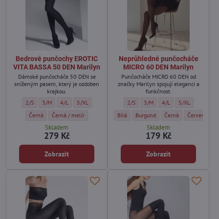
Bedrové punčochy EROTIC
Neprůhledné punčocháče
VITA BASSA 50 DEN Marilyn
MICRO 60 DEN Marilyn
Dámské punčocháče 50 DEN se
Punčocháče MICRO 60 DEN od
sníženým pasem, který je ozdoben
značky Marilyn spojují eleganci a
krajkou.
funkčnost.
Bedrové punčochy EROTIC VITA BASSA 50 DEN Marilyn - Velikost:
Bedrové punčochy EROTIC VITA BASSA 50 DEN Marilyn - Velikost:
Bedrové punčochy EROTIC VITA BASSA 50 DEN Marilyn - Velikost
Bedrové punčochy EROTIC VITA BASSA 50 DEN Marilyn - Ve
Neprůhledné punčocháče MICRO 60 DE
Neprůhledné punčocháče MICRO
Neprůhledné punčocháč
Neprůhledné pun
2/S
3/M
4/L
5/XL
2/S
3/M
4/L
5/XL
Bedrové punčochy EROTIC VITA BASSA 50 DEN Marilyn - Barva:
Bedrové punčochy EROTIC VITA BASSA 50 DEN Marilyn - Barva:
Neprůhledné punčocháče MICRO 60 DEN M
Neprůhledné punčocháče MICRO 60
Neprůhledné punčochá
Neprůhledné
N
Černá
Černá / melír
Bílá
Burgund
Černá
Červená
V
Skladem
Skladem
279 Kč
179 Kč
Zobrazit
Zobrazit