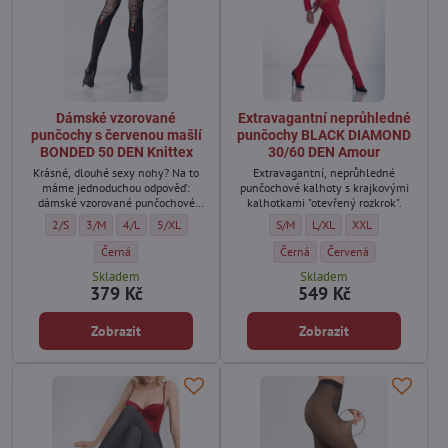
Dámské vzorované
Extravagantní neprůhledné
punčochy s červenou mašlí
punčochy BLACK DIAMOND
BONDED 50 DEN Knittex
30/60 DEN Amour
Krásné, dlouhé sexy nohy? Na to
Extravagantní, neprůhledné
máme jednoduchou odpověď:
punčochové kalhoty s krajkovými
dámské vzorované punčochové
kalhotkami "otevřený rozkrok".
kalhoty Bonded, které jedinečným
Dámské vzorované punčochy s červenou mašlí BONDED 50 DEN Knittex - Velik
Dámské vzorované punčochy s červenou mašlí BONDED 50 DEN Knittex -
Dámské vzorované punčochy s červenou mašlí BONDED 50 DEN Kn
Dámské vzorované punčochy s červenou mašlí BONDED 50 
Extravagantní neprůhledné punč
Extravagantní neprůhledn
Extravagantní nep
2/S
3/M
4/L
5/XL
S/M
L/XL
XXL
způsobem imitují dlouhé kozačky se
zavazováním vzadu s červenou
Dámské vzorované punčochy s červenou mašlí BONDED 50 DEN Knitt
Extravagantní neprůhledné pun
Extravagantní neprůhl
Černá
Černá
Červená
mašlí.
Skladem
Skladem
379 Kč
549 Kč
Zobrazit
Zobrazit