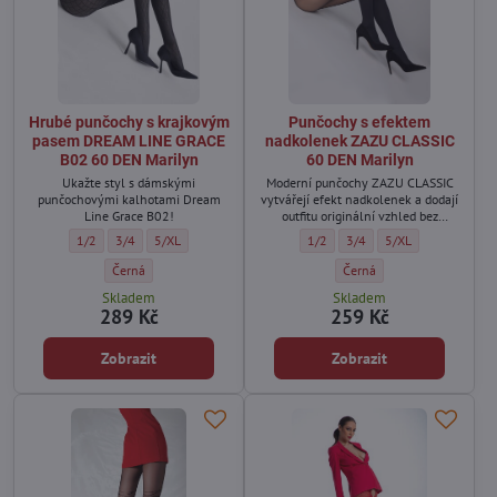
Hrubé punčochy s krajkovým
Punčochy s efektem
pasem DREAM LINE GRACE
nadkolenek ZAZU CLASSIC
B02 60 DEN Marilyn
60 DEN Marilyn
Ukažte styl s dámskými
Moderní punčochy ZAZU CLASSIC
punčochovými kalhotami Dream
vytvářejí efekt nadkolenek a dodají
Line Grace B02!
outfitu originální vzhled bez
nutnosti vrstvení.
Hrubé punčochy s krajkovým pasem DREAM LINE GRACE B02 60 DEN Marilyn
Hrubé punčochy s krajkovým pasem DREAM LINE GRACE B02 60 DEN M
Hrubé punčochy s krajkovým pasem DREAM LINE GRACE B02 6
Punčochy s efektem nadkolenek Z
Punčochy s efektem nadkol
Punčochy s efektem
1/2
3/4
5/XL
1/2
3/4
5/XL
Hrubé punčochy s krajkovým pasem DREAM LINE GRACE B02 60 DEN M
Punčochy s efektem nadkol
Černá
Černá
Skladem
Skladem
289 Kč
259 Kč
Zobrazit
Zobrazit