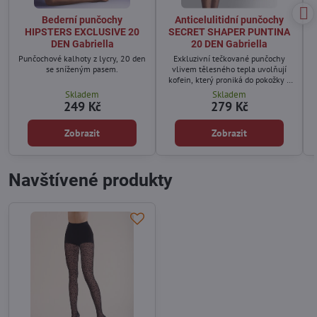
Bederní punčochy
Anticelulitidní punčochy
HIPSTERS EXCLUSIVE 20
SECRET SHAPER PUNTINA
DEN Gabriella
20 DEN Gabriella
Punčochové kalhoty z lycry, 20 den
Exkluzivní tečkované punčochy
se sníženým pasem.
vlivem tělesného tepla uvolňují
kofein, který proniká do pokožky a
pomáhá redukovat celulitidu.
Skladem
Skladem
249 Kč
279 Kč
Zobrazit
Zobrazit
Navštívené produkty