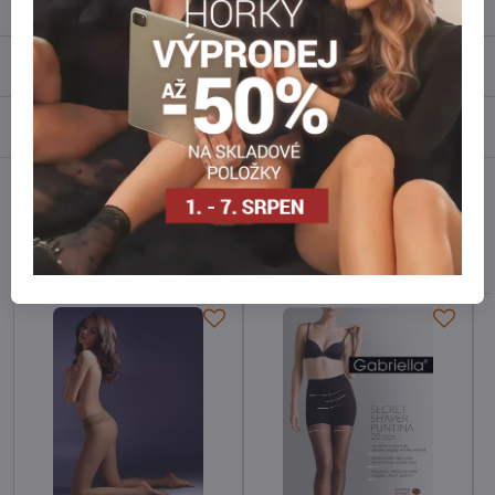
Popis
Recenze
0
Diskuse
0
Facebook
Twitter
Bluesky
Pinterest
Reddit
LinkedIn
WhatsApp
E-
mail
Alternativní produkty