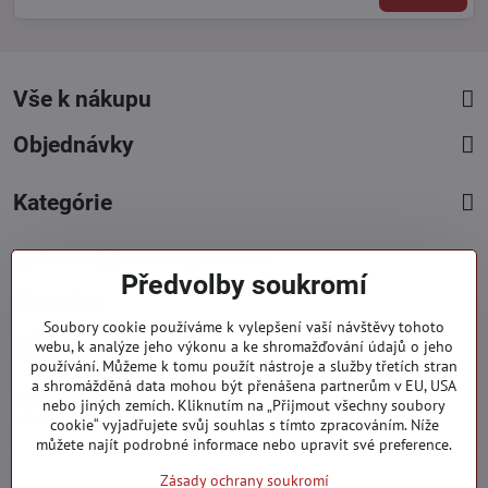
Vše k nákupu
Objednávky
Kategórie
Facebook
Instagram
Pinterest
Předvolby soukromí
Kontakty
Soubory cookie používáme k vylepšení vaší návštěvy tohoto
+421 919 060 751
webu, k analýze jeho výkonu a ke shromažďování údajů o jeho
používání. Můžeme k tomu použít nástroje a služby třetích stran
Pondělí - Pátek : 09:00 - 15:00 hod.
a shromážděná data mohou být přenášena partnerům v EU, USA
info​@everlady​.eu
nebo jiných zemích. Kliknutím na „Přijmout všechny soubory
Non stop ( 24/7 )
cookie“ vyjadřujete svůj souhlas s tímto zpracováním. Níže
můžete najít podrobné informace nebo upravit své preference.
Zásady ochrany soukromí