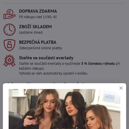
DOPRAVA ZDARMA
Při nákupu nad 1190,- Kč
ZBOŽÍ SKLADEM
zasíláme ihned
BEZPEČNÁ PLATBA
Zabezpečené online platby
Staňte se součástí everlady
Staňte se součástí everlady a využívejte
5 % členskou výhodu
při
každém nákupu.
Výhoda se vám automaticky uplatní v košíku.
Máte zájem o více kusů ?
Kontaktujte nás na mail, zboží pro Vás doskladníme!
info​@everlady​.eu