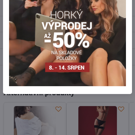
info​@everlady​.eu
Popis
Recenze
0
Diskuse
0
Facebook
Twitter
Bluesky
Pinterest
Reddit
LinkedIn
WhatsApp
E-
mail
Alternativní produkty