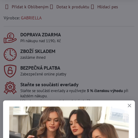
Přidat k Oblíbeným
Dotaz k produktu
Hlídací pes
Výrobce:
GABRIELLA
DOPRAVA ZDARMA
Při nákupu nad 1190,- Kč
ZBOŽÍ SKLADEM
zasíláme ihned
BEZPEČNÁ PLATBA
Zabezpečené online platby
Staňte se součástí everlady
Staňte se součástí everlady a využívejte
5 % členskou výhodu
při
každém nákupu.
Výhoda se vám automaticky uplatní v košíku.
Máte zájem o více kusů ?
Kontaktujte nás na mail, zboží pro Vás doskladníme!