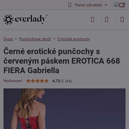
Panel uživatele
Úvod
Punčochové zboží
Erotické punčochy
Černé erotické punčochy s
červeným páskem EROTICA 668
FIERA Gabriella
Hodnocení
4.75
/
5
(
4
x)