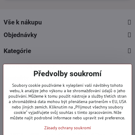
Vše k nákupu
Objednávky
Kategórie
Facebook
Instagram
Pinterest
Předvolby soukromí
Kontakty
Soubory cookie používáme k vylepšení vaší návštěvy tohoto
+421 919 060 751
webu, k analýze jeho výkonu a ke shromažďování údajů o jeho
používání. Můžeme k tomu použít nástroje a služby třetích stran
Pondělí - Pátek : 09:00 - 15:00 hod.
a shromážděná data mohou být přenášena partnerům v EU, USA
info​@everlady​.eu
nebo jiných zemích. Kliknutím na „Přijmout všechny soubory
Non stop ( 24/7 )
cookie“ vyjadřujete svůj souhlas s tímto zpracováním. Níže
můžete najít podrobné informace nebo upravit své preference.
Zásady ochrany soukromí