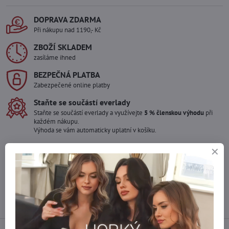
DOPRAVA ZDARMA
Při nákupu nad 1190,- Kč
ZBOŽÍ SKLADEM
zasíláme ihned
BEZPEČNÁ PLATBA
Zabezpečené online platby
Staňte se součástí everlady
Staňte se součástí everlady a využívejte
5 % členskou výhodu
při
každém nákupu.
Výhoda se vám automaticky uplatní v košíku.
Máte zájem o více kusů ?
Kontaktujte nás na mail, zboží pro Vás doskladníme!
info​@everlady​.eu