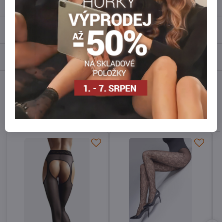
Popis
Recenze
0
Diskuse
0
Facebook
Twitter
Bluesky
Pinterest
Reddit
LinkedIn
WhatsApp
E-
mail
Alternativní produkty