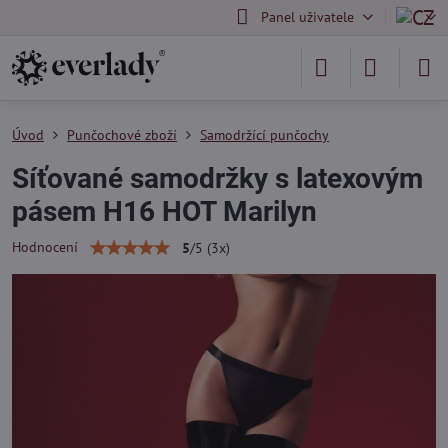
Panel uživatele
Úvod
Punčochové zboží
Samodržící punčochy
Síťované samodržky s latexovým
pásem H16 HOT Marilyn
Hodnocení
5
/
5
(
3
x)