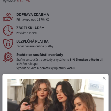
Výrobce:
MARILYN
DOPRAVA ZDARMA
Při nákupu nad 1190,- Kč
ZBOŽÍ SKLADEM
zasíláme ihned
BEZPEČNÁ PLATBA
Zabezpečené online platby
Staňte se součástí everlady
Staňte se součástí everlady a využívejte
5 % členskou výhodu
při
každém nákupu.
Výhoda se vám automaticky uplatní v košíku.
Máte zájem o více kusů ?
Kontaktujte nás na mail, zboží pro Vás doskladníme!
info​@everlady​.eu