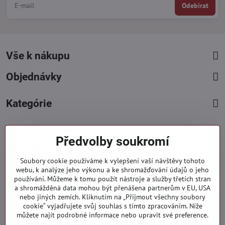
Odebírat
Vše k nákupu
Objednávky
Kategórie
Facebook
Instagram
Pinterest
Předvolby soukromí
Kontakty
Soubory cookie používáme k vylepšení vaší návštěvy tohoto
+421 919 060 751
webu, k analýze jeho výkonu a ke shromažďování údajů o jeho
používání. Můžeme k tomu použít nástroje a služby třetích stran
Pondělí - Pátek : 09:00 - 15:00 hod.
a shromážděná data mohou být přenášena partnerům v EU, USA
info​@everlady​.eu
nebo jiných zemích. Kliknutím na „Přijmout všechny soubory
Non stop ( 24/7 )
cookie“ vyjadřujete svůj souhlas s tímto zpracováním. Níže
můžete najít podrobné informace nebo upravit své preference.