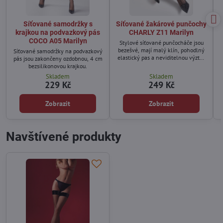
Síťované samodržky s
Síťované žakárové punčochy
krajkou na podvazkový pás
CHARLY Z11 Marilyn
COCO A05 Marilyn
Stylové síťované punčocháče jsou
bezešvé, mají malý klín, pohodlný
Síťované samodržky na podvazkový
elastický pas a neviditelnou výztuž
pás jsou zakončeny ozdobnou, 4 cm
na špičce.
bezsilikonovou krajkou.
Skladem
Skladem
229 Kč
249 Kč
Zobrazit
Zobrazit
Navštívené produkty