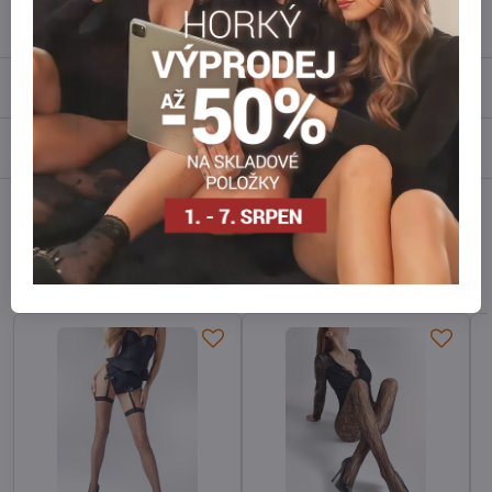
Popis
Recenze
0
Diskuse
0
Facebook
Twitter
Bluesky
Pinterest
Reddit
LinkedIn
WhatsApp
E-
mail
Alternativní produkty