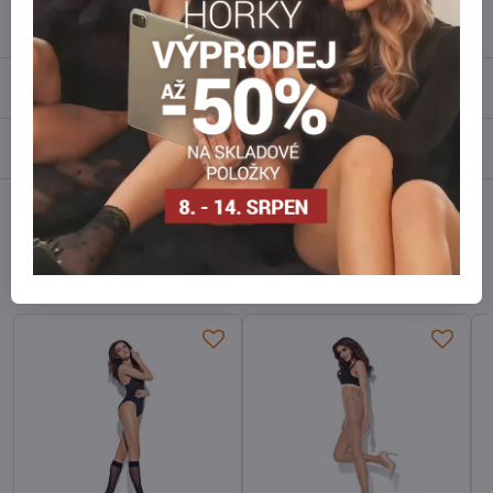
Popis
Recenze
0
Diskuse
0
Facebook
Twitter
Bluesky
Pinterest
Reddit
LinkedIn
WhatsApp
E-
mail
Alternativní produkty