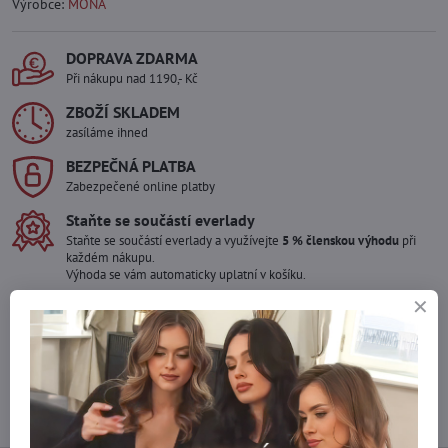
Výrobce:
MONA
DOPRAVA ZDARMA
Při nákupu nad 1190,- Kč
ZBOŽÍ SKLADEM
zasíláme ihned
BEZPEČNÁ PLATBA
Zabezpečené online platby
Staňte se součástí everlady
Staňte se součástí everlady a využívejte
5 % členskou výhodu
při
každém nákupu.
Výhoda se vám automaticky uplatní v košíku.
Máte zájem o více kusů ?
Kontaktujte nás na mail, zboží pro Vás doskladníme!
info​@everlady​.eu