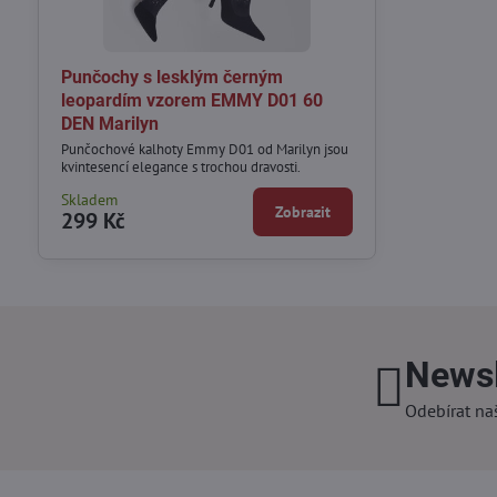
Punčochy s lesklým černým
leopardím vzorem EMMY D01 60
DEN Marilyn
Punčochové kalhoty Emmy D01 od Marilyn jsou
kvintesencí elegance s trochou dravosti.
Skladem
Zobrazit
299 Kč
Newsl
Odebírat na