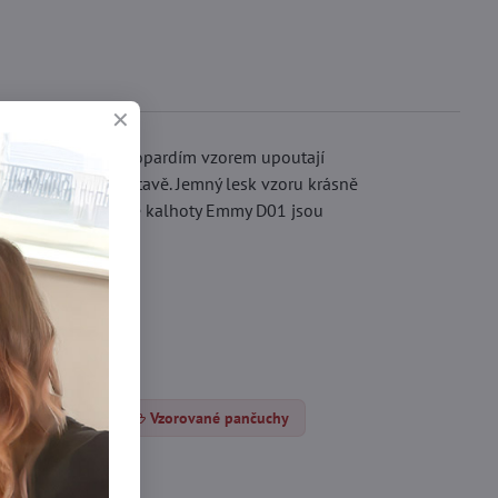
ty s jedinečným leopardím vzorem upoutají
ní přizpůsobení postavě. Jemný lesk vzoru krásně
gu šmrnc. Punčochové kalhoty Emmy D01 jsou
nčocháče DEN
Vzorované pančuchy