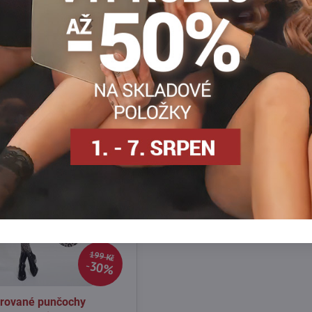
Facebook
Twitter
Bluesky
Pinterest
Reddit
LinkedIn
WhatsApp
E-
mail
199 Kč
30%
rované punčochy