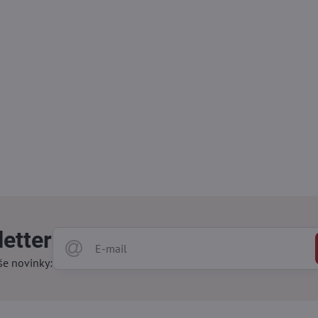
etter
še novinky: