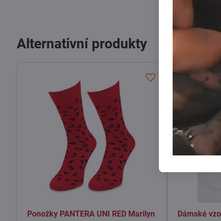
Alternativní produkty
VÝPRODEJ
Ponožky PANTERA UNI RED Marilyn
Dámské vzo