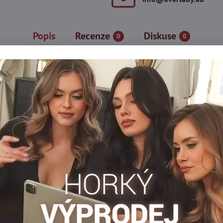
Popis
Recenze
Diskuse
0
0
vintesencí elegance s trochou dravosti. Černé punčochové kalho
 Vyrobeno z kvalitních materiálů, které zajišťují pohodlí a perfekt
ečerní vycházky i do kanceláře, přičemž dodávají každému stylin
 rády kombinují klasický styl s módními akcenty.
ký pas a malý klínek.
Hrubé punčochy
Punčocháče 50-60 DEN
Dámské pu