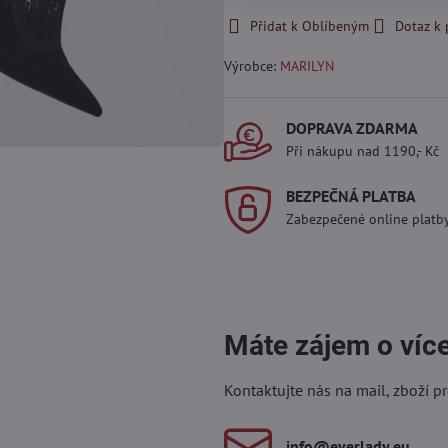
Přidat k Oblíbeným
Dotaz k
Výrobce:
MARILYN
DOPRAVA ZDARMA
Při nákupu nad 1190,- Kč
BEZPEČNÁ PLATBA
Zabezpečené online platb
Máte zájem o víc
Kontaktujte nás na mail, zboží p
info​@everlady​.eu