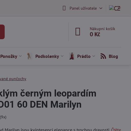
Panel uživatele
Nákupní košík
0 Kč
Ponožky
Podkolenky
Prádlo
Blog
vané punčochy
klým černým leopardím
01 60 DEN Marilyn
(
9
x)
Marilyn jsou kvintesencí elegance s trochou dravosti.
Čtěte