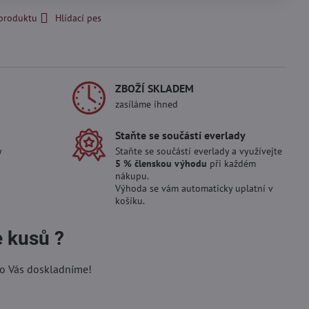
 produktu
Hlídací pes
ZBOŽÍ SKLADEM
zasíláme ihned
Staňte se součástí everlady
y
Staňte se součástí everlady a využívejte
5 % členskou výhodu
při každém
nákupu.
Výhoda se vám automaticky uplatní v
košíku.
e kusů ?
ro Vás doskladníme!