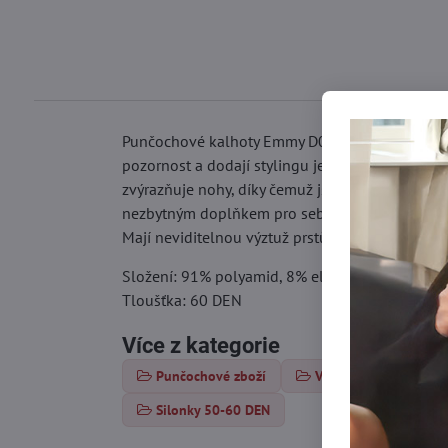
Punčochové kalhoty Emmy D01 od Marilyn jsou k
pozornost a dodají stylingu jedinečný charakter.
zvýrazňuje nohy, díky čemuž jsou ideální pro v
nezbytným doplňkem pro sebevědomé ženy, které
Mají neviditelnou výztuž prstů, pohodlný elastic
Složení: 91% polyamid, 8% elastan, 1% bavlna
Tloušťka: 60 DEN
Více z kategorie
Punčochové zboží
Vzorované punčochy
Silonky 50-60 DEN