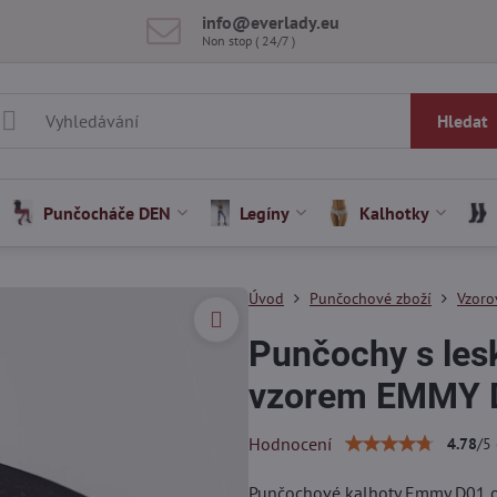
info​@everlady​.eu
Non stop ( 24/7 )
Hledat
Punčocháče DEN
Legíny
Kalhotky
Úvod
Punčochové zboží
Vzoro
Punčochy s les
vzorem EMMY D
Hodnocení
4.78
/
5
Punčochové kalhoty Emmy D01 od 