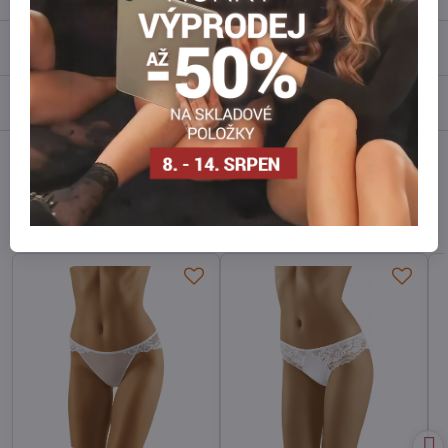
Recenze
0
Diskuse
0
Facebook
Twitter
Bluesky
Pinterest
Reddit
LinkedIn
WhatsApp
E-
mail
Alternativní produkty