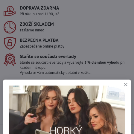
DOPRAVA ZDARMA
Při nákupu nad 1190,- Kč
ZBOŽÍ SKLADEM
zasíláme ihned
BEZPEČNÁ PLATBA
Zabezpečené online platby
Staňte se součástí everlady
Staňte se součástí everlady a využívejte
5 % členskou výhodu
při
každém nákupu.
Výhoda se vám automaticky uplatní v košíku.
Máte zájem o více kusů ?
Kontaktujte nás na mail, zboží pro Vás doskladníme!
info​@everlady​.eu
Popis