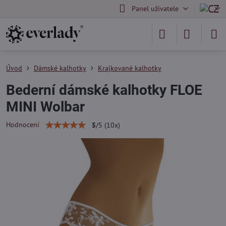
Panel uživatele
Úvod
Dámské kalhotky
Krajkované kalhotky
Bederní dámské kalhotky FLOE
MINI Wolbar
Hodnocení
5
/
5
(
10
x)