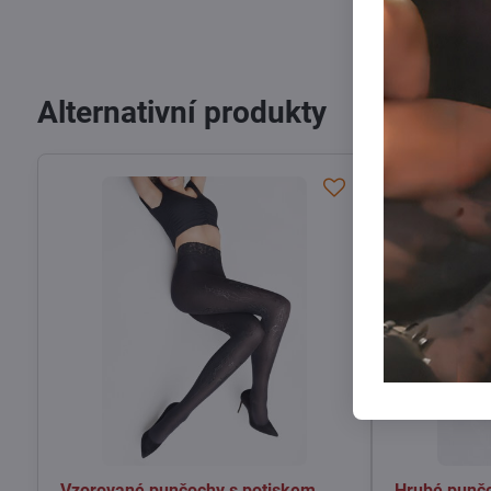
Alternativní produkty
Vzorované punčochy s potiskem
Hrubé punč