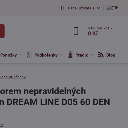
Panel uživatele
Nákupní košík
0 Kč
Ponožky
Podkolenky
Prádlo
Blog
vané punčochy
orem nepravidelných
lin DREAM LINE D05 60 DEN
x)