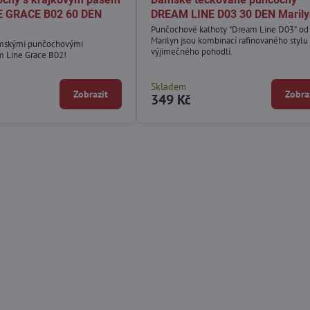
 GRACE B02 60 DEN
DREAM LINE D03 30 DEN Marily
Punčochové kalhoty "Dream Line D03" od
Marilyn jsou kombinací rafinovaného stylu
dámskými punčochovými
výjimečného pohodlí.
m Line Grace B02!
Skladem
Zobrazit
Zobra
349 Kč