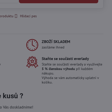
 produktu
Hlídací pes
ZBOŽÍ SKLADEM
zasíláme ihned
Staňte se součástí everlady
y
Staňte se součástí everlady a využívejte
5 % členskou výhodu
při každém
nákupu.
Výhoda se vám automaticky uplatní v
košíku.
e kusů ?
ro Vás doskladníme!