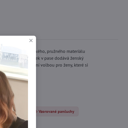
ng. Vyrobeno z měkkého, pružného materiálu
kter a krajkový pásek v pase dodává ženský
 Line D05 je ideální volbou pro ženy, které si
nčocháče DEN
Vzorované pančuchy