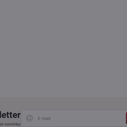
etter
še novinky: