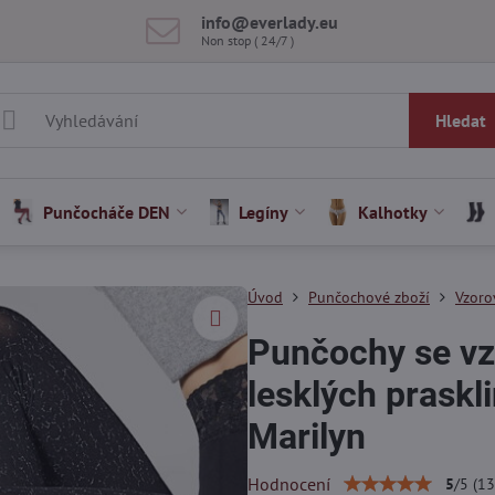
info​@everlady​.eu
Non stop ( 24/7 )
Hledat
Punčocháče DEN
Legíny
Kalhotky
Úvod
Punčochové zboží
Vzoro
Punčochy se vz
lesklých prask
Marilyn
Hodnocení
5
/
5
(
13