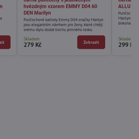
n
hvězdným vzorem EMMY D04 60
ALLURE D
DEN Marilyn
Punčochové 
 a
Marilyn jsou
Punčochové kalhoty Emmy D04 značky Marilyn
dokonale zvý
jsou elegantním návrhem pro ženy, které chtějí
svému stylu dodat trochu jemného lesku.
Skladem
Skladem
zit
Zobrazit
279 Kč
299 Kč