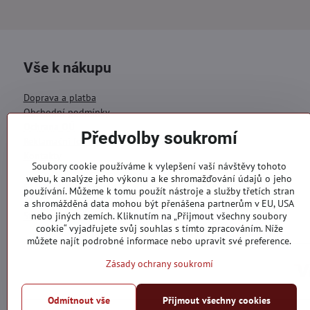
Vše k nákupu
Doprava a platba
Obchodní podmínky
Ochrana OÚ
Předvolby soukromí
Reklamační formulář
Kontakty
Soubory cookie používáme k vylepšení vaší návštěvy tohoto
webu, k analýze jeho výkonu a ke shromažďování údajů o jeho
Objednávky
používání. Můžeme k tomu použít nástroje a služby třetích stran
a shromážděná data mohou být přenášena partnerům v EU, USA
Stav objednávky
nebo jiných zemích. Kliknutím na „Přijmout všechny soubory
cookie“ vyjadřujete svůj souhlas s tímto zpracováním. Níže
můžete najít podrobné informace nebo upravit své preference.
Zásady ochrany soukromí
Odmítnout vše
Přijmout všechny cookies