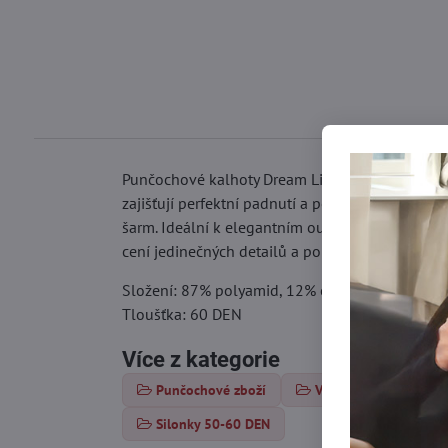
Punčochové kalhoty Dream Line D05 značky Mari
zajišťují perfektní padnutí a pohodlí při celo
šarm. Ideální k elegantním outfitům ik ležérním 
cení jedinečných detailů a pohodlí.
Složení: 87% polyamid, 12% elastan, 1% bavln
Tloušťka: 60 DEN
Více z kategorie
Punčochové zboží
Vzorované punčochy
Silonky 50-60 DEN