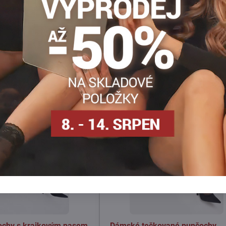
Facebook
Twitter
Bluesky
Pinterest
Reddit
LinkedIn
WhatsApp
E-
mail
ochy s krajkovým pasem
Dámské tečkované punčochy