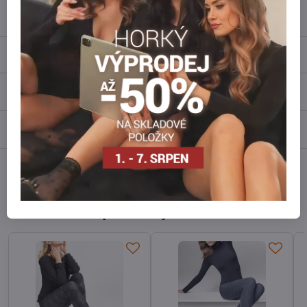
info​@everlady​.eu
Popis
Recenze
0
Diskuse
0
Facebook
Twitter
Bluesky
Pinterest
Reddit
LinkedIn
WhatsApp
E-
mail
Alternativní produkty