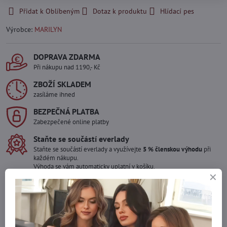
Přidat k Oblíbeným
Dotaz k produktu
Hlídací pes
Výrobce:
MARILYN
DOPRAVA ZDARMA
Při nákupu nad 1190,- Kč
ZBOŽÍ SKLADEM
zasíláme ihned
BEZPEČNÁ PLATBA
Zabezpečené online platby
Staňte se součástí everlady
Staňte se součástí everlady a využívejte
5 % členskou výhodu
při
každém nákupu.
Výhoda se vám automaticky uplatní v košíku.
Máte zájem o více kusů ?
Kontaktujte nás na mail, zboží pro Vás doskladníme!