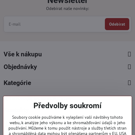
Newsletter
Odebírat naše novinky:
Odebírat
Vše k nákupu
Objednávky
Kategórie
Facebook
Instagram
Pinterest
Předvolby soukromí
Kontakty
Soubory cookie používáme k vylepšení vaší návštěvy tohoto
+421 919 060 751
webu, k analýze jeho výkonu a ke shromažďování údajů o jeho
používání. Můžeme k tomu použít nástroje a služby třetích stran
Pondělí - Pátek : 09:00 - 15:00 hod.
a shromážděná data mohou být přenášena partnerům v EU, USA