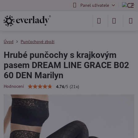
Panel uživatele
Úvod
Punčochové zboží
Hrubé punčochy s krajkovým
pasem DREAM LINE GRACE B02
60 DEN Marilyn
Hodnocení
4.76
/
5
(
21
x)