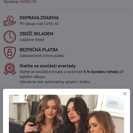
Výrobce:
MARILYN
DOPRAVA ZDARMA
Při nákupu nad 1190,- Kč
ZBOŽÍ SKLADEM
zasíláme ihned
BEZPEČNÁ PLATBA
Zabezpečené online platby
Staňte se součástí everlady
Staňte se součástí everlady a využívejte
5 % členskou výhodu
při
každém nákupu.
Výhoda se vám automaticky uplatní v košíku.
Máte zájem o více kusů ?
Kontaktujte nás na mail, zboží pro Vás doskladníme!
info​@everlady​.eu