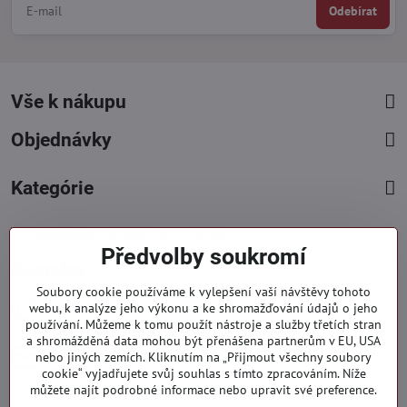
Odebírat
Vše k nákupu
Objednávky
Kategórie
Facebook
Instagram
Pinterest
Předvolby soukromí
Kontakty
Soubory cookie používáme k vylepšení vaší návštěvy tohoto
+421 919 060 751
webu, k analýze jeho výkonu a ke shromažďování údajů o jeho
používání. Můžeme k tomu použít nástroje a služby třetích stran
Pondělí - Pátek : 09:00 - 15:00 hod.
a shromážděná data mohou být přenášena partnerům v EU, USA
info​@everlady​.eu
nebo jiných zemích. Kliknutím na „Přijmout všechny soubory
Non stop ( 24/7 )
cookie“ vyjadřujete svůj souhlas s tímto zpracováním. Níže
můžete najít podrobné informace nebo upravit své preference.