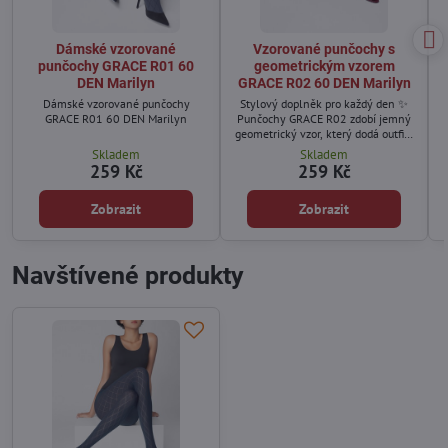
Dámské vzorované
Vzorované punčochy s
punčochy GRACE R01 60
geometrickým vzorem
DEN Marilyn
GRACE R02 60 DEN Marilyn
Dámské vzorované punčochy
Stylový doplněk pro každý den ✨
GRACE R01 60 DEN Marilyn
Punčochy GRACE R02 zdobí jemný
geometrický vzor, který dodá outfitu
moderní a elegantní vzhled. Jsou
Skladem
Skladem
skvělou volbou pro chladnější
259 Kč
259 Kč
období, kdy chcete vypadat dobře a
zároveň se cítit pohodlně.
Zobrazit
Zobrazit
Navštívené produkty