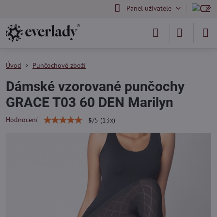
Panel uživatele
Úvod
Punčochové zboží
Dámské vzorované punčochy
GRACE T03 60 DEN Marilyn
Hodnocení
5
/
5
(
13
x)