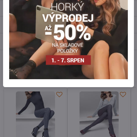
Popis
Recenze
0
Diskuse
0
Facebook
Twitter
Bluesky
Pinterest
Reddit
LinkedIn
WhatsApp
E-
mail
Alternativní produkty