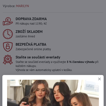
Výrobce:
MARILYN
DOPRAVA ZDARMA
Při nákupu nad 1190,- Kč
ZBOŽÍ SKLADEM
zasíláme ihned
BEZPEČNÁ PLATBA
Zabezpečené online platby
Staňte se součástí everlady
Staňte se součástí everlady a využívejte
5 % členskou výhodu
při
každém nákupu.
Výhoda se vám automaticky uplatní v košíku.
Máte zájem o více kusů ?
Kontaktujte nás na mail, zboží pro Vás doskladníme!
info​@everlady​.eu