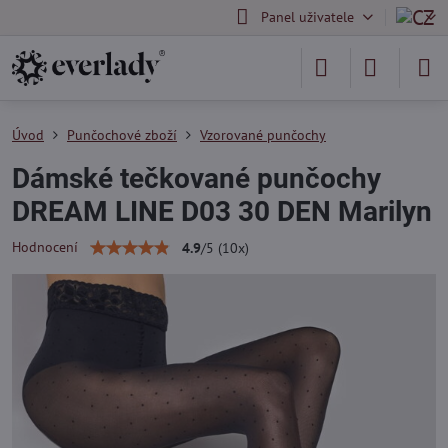
Panel uživatele
Úvod
Punčochové zboží
Vzorované punčochy
Dámské tečkované punčochy
DREAM LINE D03 30 DEN Marilyn
Hodnocení
4.9
/
5
(
10
x)