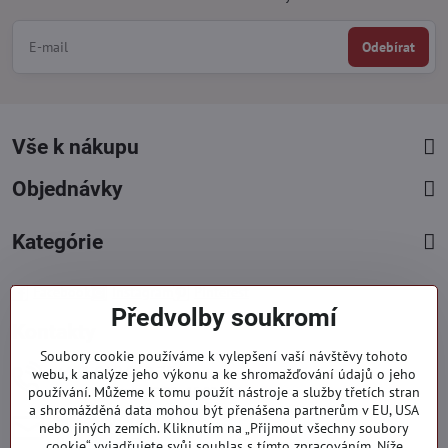
Odebírat
Vše k nákupu
Objednávky
Kategórie
Facebook
Instagram
Pinterest
Předvolby soukromí
Kontakty
Soubory cookie používáme k vylepšení vaší návštěvy tohoto
+421 919 060 751
webu, k analýze jeho výkonu a ke shromažďování údajů o jeho
používání. Můžeme k tomu použít nástroje a služby třetích stran
Pondělí - Pátek : 09:00 - 15:00 hod.
a shromážděná data mohou být přenášena partnerům v EU, USA
info​@everlady​.eu
nebo jiných zemích. Kliknutím na „Přijmout všechny soubory
Non stop ( 24/7 )
cookie“ vyjadřujete svůj souhlas s tímto zpracováním. Níže