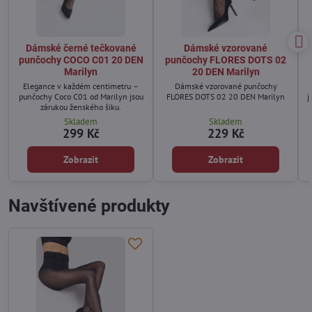
Dámské černé tečkované
Dámské vzorované
punčochy COCO C01 20 DEN
punčochy FLORES DOTS 02
Marilyn
20 DEN Marilyn
Elegance v každém centimetru –
Dámské vzorované punčochy
punčochy Coco C01 od Marilyn jsou
FLORES DOTS 02 20 DEN Marilyn
j
zárukou ženského šiku.
Skladem
Skladem
299 Kč
229 Kč
Zobrazit
Zobrazit
Navštívené produkty