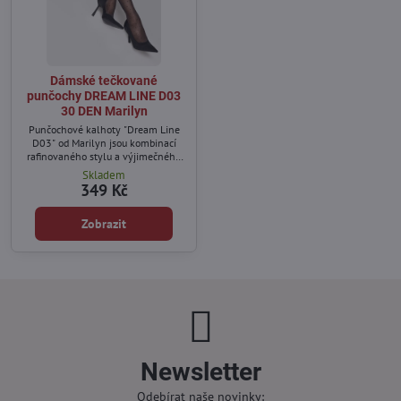
Dámské tečkované
punčochy DREAM LINE D03
30 DEN Marilyn
Punčochové kalhoty "Dream Line
D03" od Marilyn jsou kombinací
rafinovaného stylu a výjimečného
pohodlí.
Skladem
349 Kč
Zobrazit
Newsletter
Odebírat naše novinky: