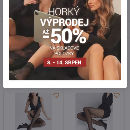
Popis
Recenze
0
Diskuse
0
Facebook
Twitter
Bluesky
Pinterest
Reddit
LinkedIn
WhatsApp
E-
mail
Alternativní produkty