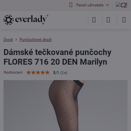
Panel uživatele
Úvod
Punčochové zboží
Dámské tečkované punčochy
FLORES 716 20 DEN Marilyn
Hodnocení
5
/
5
(
1
x)