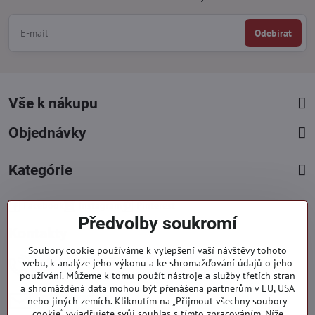
Odebírat
Vše k nákupu
Objednávky
Kategórie
Facebook
Instagram
Pinterest
Předvolby soukromí
Kontakty
Soubory cookie používáme k vylepšení vaší návštěvy tohoto
+421 919 060 751
webu, k analýze jeho výkonu a ke shromažďování údajů o jeho
používání. Můžeme k tomu použít nástroje a služby třetích stran
Pondělí - Pátek : 09:00 - 15:00 hod.
a shromážděná data mohou být přenášena partnerům v EU, USA
info​@everlady​.eu
nebo jiných zemích. Kliknutím na „Přijmout všechny soubory
Non stop ( 24/7 )
cookie“ vyjadřujete svůj souhlas s tímto zpracováním. Níže