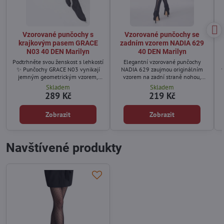
Vzorované punčochy s
Vzorované punčochy se
krajkovým pasem GRACE
zadním vzorem NADIA 629
N03 40 DEN Marilyn
40 DEN Marilyn
Podtrhněte svou ženskost s lehkostí
Elegantní vzorované punčochy
✨ Punčochy GRACE N03 vynikají
NADIA 629 zaujmou originálním
jemným geometrickým vzorem,
vzorem na zadní straně nohou,
který působí moderně a zároveň
který opticky prodlužuje siluetu a
Skladem
Skladem
velmi elegantně. Krajkový pas se
dodává outfitu šmrnc.
289 Kč
219 Kč
silikonovým proužkem zajišťuje
perfektní držení a pohodlí při
Zobrazit
Zobrazit
nošení.
Navštívené produkty