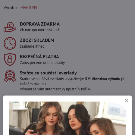
Výrobce:
MARILYN
DOPRAVA ZDARMA
Při nákupu nad 1190,- Kč
ZBOŽÍ SKLADEM
zasíláme ihned
BEZPEČNÁ PLATBA
Zabezpečené online platby
Staňte se součástí everlady
Staňte se součástí everlady a využívejte
5 % členskou výhodu
při
každém nákupu.
Výhoda se vám automaticky uplatní v košíku.
Máte zájem o více kusů ?
Kontaktujte nás na mail, zboží pro Vás doskladníme!
info​@everlady​.eu