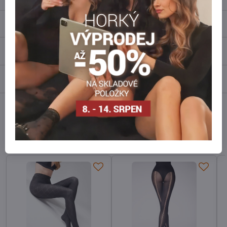
Popis
Recenze
0
Diskuse
0
Facebook
Twitter
Bluesky
Pinterest
Reddit
LinkedIn
WhatsApp
E-
mail
Alternativní produkty