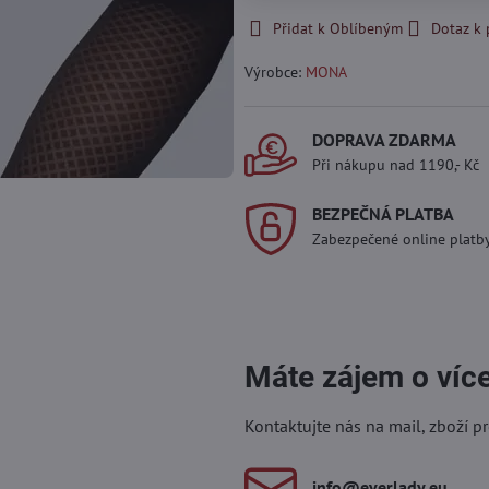
Přidat k Oblíbeným
Dotaz k
Výrobce:
MONA
DOPRAVA ZDARMA
Při nákupu nad 1190,- Kč
BEZPEČNÁ PLATBA
Zabezpečené online platb
Máte zájem o víc
Kontaktujte nás na mail, zboží p
info​@everlady​.eu