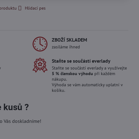
 produktu
Hlídací pes
ZBOŽÍ SKLADEM
zasíláme ihned
Staňte se součástí everlady
y
Staňte se součástí everlady a využívejte
5 % členskou výhodu
při každém
nákupu.
Výhoda se vám automaticky uplatní v
košíku.
e kusů ?
ro Vás doskladníme!