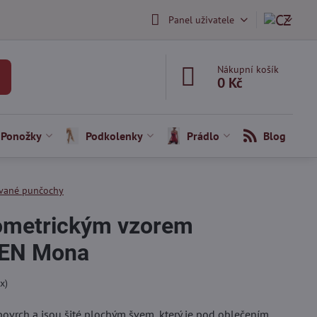
Panel uživatele
Nákupní košík
0 Kč
Ponožky
Podkolenky
Prádlo
Blog
vané punčochy
ometrickým vzorem
DEN Mona
x)
ovrch a jsou šité plochým švem, který je pod oblečením