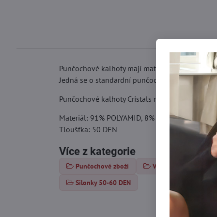
Punčochové kalhoty mají matný povrch a jsou ši
Jedná se o standardní punčochové kalhoty, komfo
Punčochové kalhoty Cristals mají polomatný povr
Materiál: 91% POLYAMID, 8% ELASTAN, 1% BA
Tloušťka: 50 DEN
Více z kategorie
Punčochové zboží
Vzorované punčochy
Silonky 50-60 DEN