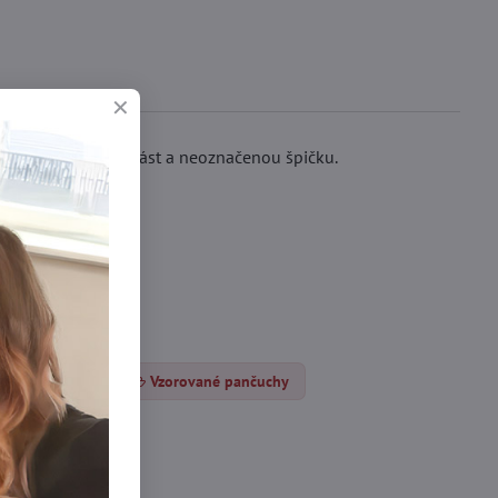
enou kalhotkovou část a neoznačenou špičku.
nčocháče DEN
Vzorované pančuchy