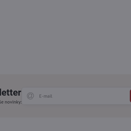
etter
še novinky: