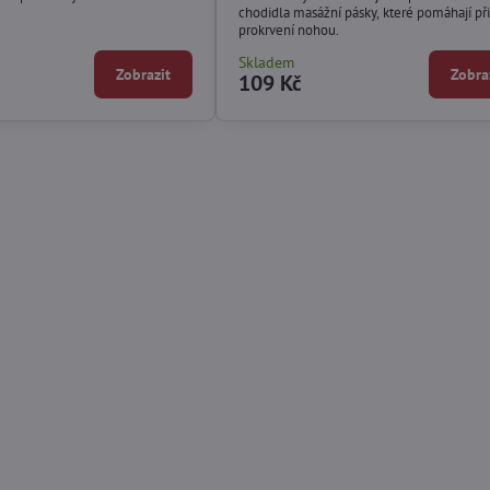
chodidla masážní pásky, které pomáhají při
prokrvení nohou.
Skladem
Zobrazit
Zobra
109 Kč