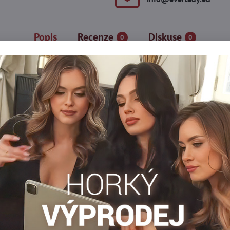
Popis
Recenze
Diskuse
0
0
té plochým švem, který je pod oblečením neviditelný. Mají označ
rt nošení zvyšuje manžeta, která netlačí a bavlněný klín.
ch a jejich ažurový vzor opticky zeštíhluje nohy.
VLNA
Hrubé punčochy
Punčocháče 50-60 DEN
Dámské pu
Facebook
Twitter
Bluesky
Pinterest
Reddit
LinkedIn
WhatsApp
E-