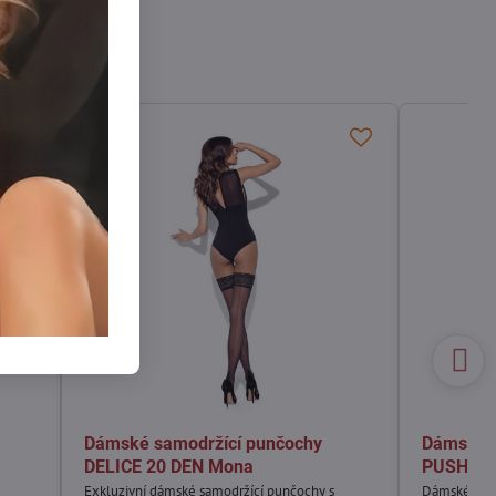
Dámské samodržící punčochy
Dámské z
DELICE 20 DEN Mona
PUSH-UP
Exkluzivní dámské samodržící punčochy s
Dámské zešt