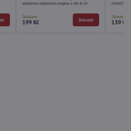
ozdobnou silikonovou krajkou o síle 8 cm
CHANTAL 2
Skladem
Skladem
zit
Zobrazit
199 Kč
139 Kč