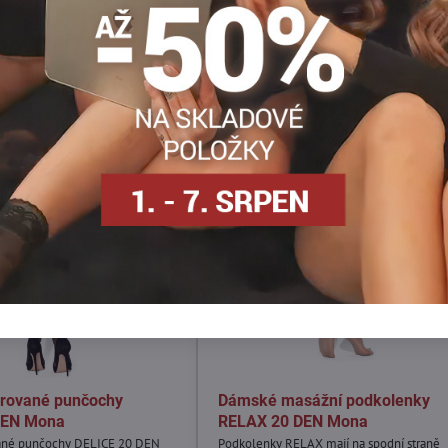
mail
rované punčochy
Dámské masážní podkolenky
DEN Mona
RELAX 20 DEN Mona
ané punčochy DELICE 20 DEN
Podkolenky RELAX mají na spodní straně