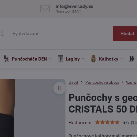
info​@everlady​.eu
Non stop ( 24/7 )
Hledat
Punčocháče DEN
Legíny
Kalhotky
Úvod
Punčochové zboží
Vzoro
Punčochy s ge
CRISTALS 50 
Hodnocení
5
/
5
(
13
Punčochové kalhoty mají matný p