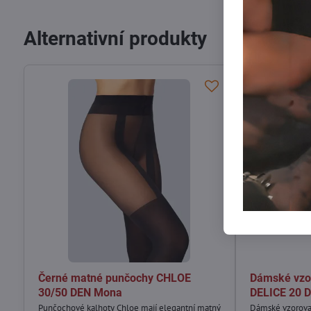
Alternativní produkty
Černé matné punčochy CHLOE
Dámské vzo
30/50 DEN Mona
DELICE 20 
Punčochové kalhoty Chloe mají elegantní matný
Dámské vzorov