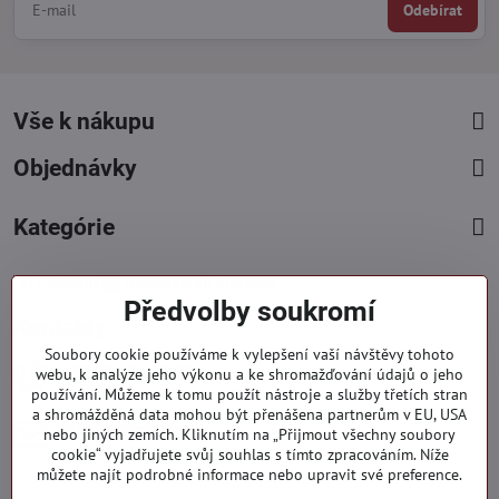
Odebírat
Vše k nákupu
Objednávky
Kategórie
Facebook
Instagram
Pinterest
Předvolby soukromí
Kontakty
Soubory cookie používáme k vylepšení vaší návštěvy tohoto
+421 919 060 751
webu, k analýze jeho výkonu a ke shromažďování údajů o jeho
používání. Můžeme k tomu použít nástroje a služby třetích stran
Pondělí - Pátek : 09:00 - 15:00 hod.
a shromážděná data mohou být přenášena partnerům v EU, USA
info​@everlady​.eu
nebo jiných zemích. Kliknutím na „Přijmout všechny soubory
Non stop ( 24/7 )
cookie“ vyjadřujete svůj souhlas s tímto zpracováním. Níže
můžete najít podrobné informace nebo upravit své preference.