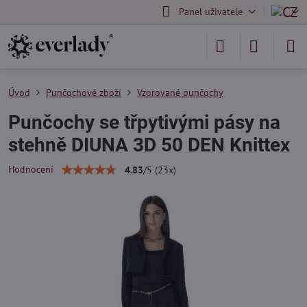
Panel uživatele
Úvod
Punčochové zboží
Vzorované punčochy
Punčochy se třpytivými pásy na
stehně DIUNA 3D 50 DEN Knittex
Hodnocení
4.83
/
5
(
23
x)