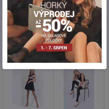
Recenze
0
Diskuse
0
Facebook
Twitter
Bluesky
Pinterest
Reddit
LinkedIn
WhatsApp
E-
mail
Alternativní produkty