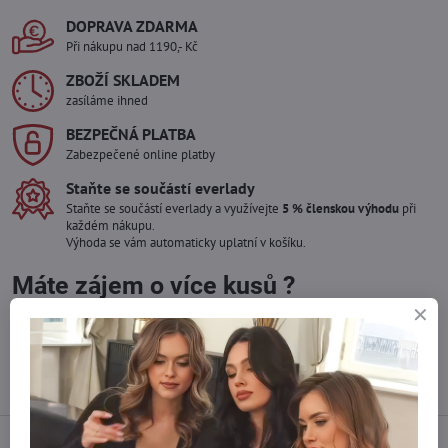
DOPRAVA ZDARMA
Při nákupu nad 1190,- Kč
ZBOŽÍ SKLADEM
zasíláme ihned
BEZPEČNÁ PLATBA
Zabezpečené online platby
Staňte se součástí everlady
Staňte se součástí everlady a využívejte
5 % členskou výhodu
při
každém nákupu.
Výhoda se vám automaticky uplatní v košíku.
Máte zájem o více kusů ?
Kontaktujte nás na mail, zboží pro Vás doskladníme!
info​@everlady​.eu
Popis