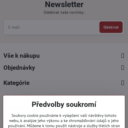
Newsletter
Odebírat naše novinky:
Odebírat
Vše k nákupu
Objednávky
Kategórie
Facebook
Instagram
Pinterest
Předvolby soukromí
Kontakty
Soubory cookie používáme k vylepšení vaší návštěvy tohoto
+421 919 060 751
webu, k analýze jeho výkonu a ke shromažďování údajů o jeho
používání. Můžeme k tomu použít nástroje a služby třetích stran
Pondělí - Pátek : 09:00 - 15:00 hod.