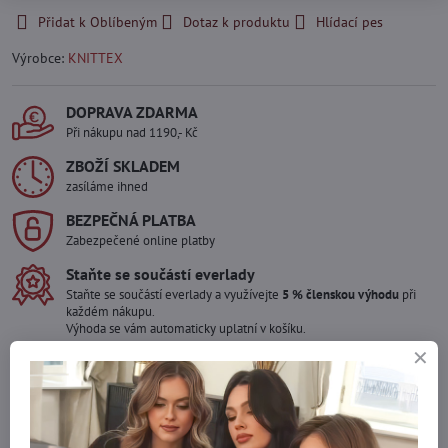
Přidat k Oblíbeným
Dotaz k produktu
Hlídací pes
Výrobce:
KNITTEX
DOPRAVA ZDARMA
Při nákupu nad 1190,- Kč
ZBOŽÍ SKLADEM
zasíláme ihned
BEZPEČNÁ PLATBA
Zabezpečené online platby
Staňte se součástí everlady
Staňte se součástí everlady a využívejte
5 % členskou výhodu
při
každém nákupu.
Výhoda se vám automaticky uplatní v košíku.
Máte zájem o více kusů ?
Kontaktujte nás na mail, zboží pro Vás doskladníme!