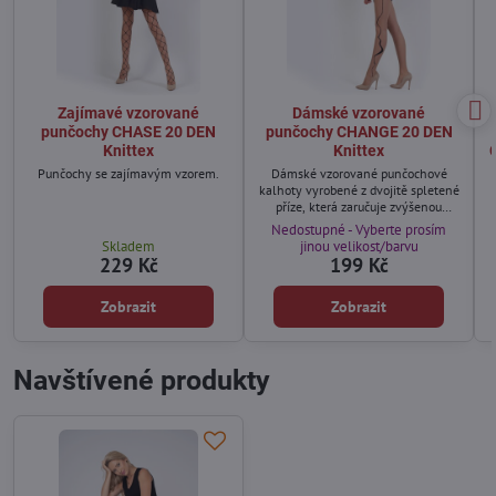
Zajímavé vzorované
Dámské vzorované
punčochy CHASE 20 DEN
punčochy CHANGE 20 DEN
Knittex
Knittex
Punčochy se zajímavým vzorem.
Dámské vzorované punčochové
kalhoty vyrobené z dvojitě spletené
příze, která zaručuje zvýšenou
odolnost.
Nedostupné - Vyberte prosím
Skladem
jinou velikost/barvu
229 Kč
199 Kč
Zobrazit
Zobrazit
Navštívené produkty