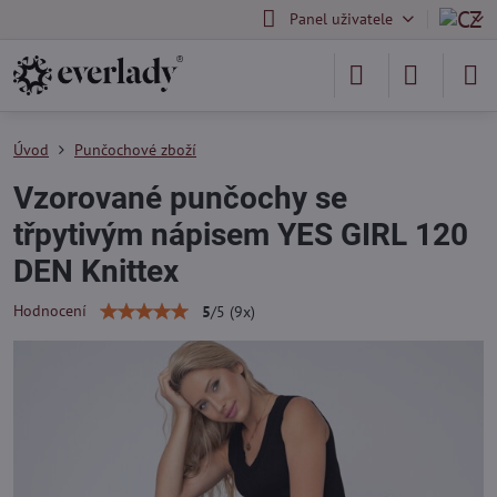
Panel uživatele
Úvod
Punčochové zboží
Vzorované punčochy se
třpytivým nápisem YES GIRL 120
DEN Knittex
Hodnocení
5
/
5
(
9
x)