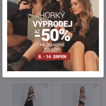
info​@everlady​.eu
Popis
Recenze
0
Diskuse
0
Facebook
Twitter
Bluesky
Pinterest
Reddit
LinkedIn
WhatsApp
E-
mail
Alternativní produkty