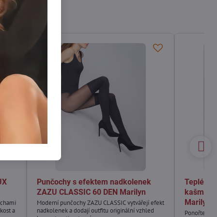
UX
Punčochy s efektem nadkolenek
Teplé lu
ZAZU CLASSIC 60 DEN Marilyn
kašmíre
Marilyn
čochami
Moderní punčochy ZAZU CLASSIC vytvářejí efekt
kost a
nadkolenek a dodají outfitu originální vzhled
Ponořte se 