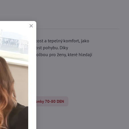
 mimořádnou měkkost a tepelný komfort, jako
ťují naprostou volnost pohybu. Díky
epostradatelnou volbou pro ženy, které hledají
 pančuchy
Silonky 70-80 DEN