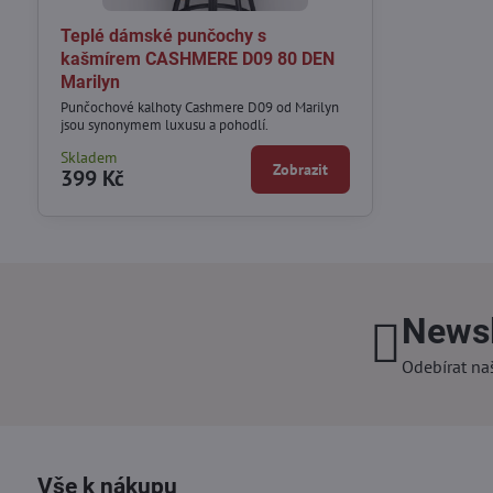
Teplé dámské punčochy s
kašmírem CASHMERE D09 80 DEN
Marilyn
Punčochové kalhoty Cashmere D09 od Marilyn
jsou synonymem luxusu a pohodlí.
Skladem
Zobrazit
399 Kč
Newsl
Odebírat na
Vše k nákupu