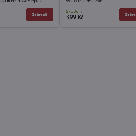
kdy chcete zůstat v teple a
vysoký tepelný komfort.
ut stylovým vzhledem.
Skladem
Zobrazit
Zobra
399 Kč