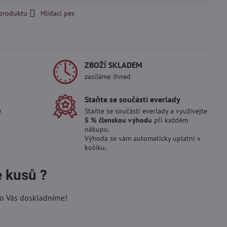
 produktu
Hlídací pes
ZBOŽÍ SKLADEM
zasíláme ihned
Staňte se součástí everlady
y
Staňte se součástí everlady a využívejte
5 % členskou výhodu
při každém
nákupu.
Výhoda se vám automaticky uplatní v
košíku.
e kusů ?
ro Vás doskladníme!