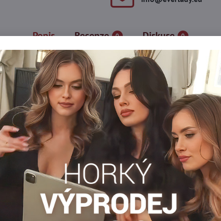
Popis
Recenze
Diskuse
0
0
sou synonymem luxusu a pohodlí. Díky přídavku kašmíru zaručují
s a dokonale přizpůsobený střih zdůrazňují postavu a zároveň zajiš
ty perfektně hodí ke každodennímu i formálnějšímu stylu. Jsou n
ír, 1% bavlna
Punčocháče 70-80 DEN
Dámské punčocháče DEN
Hrubé
Facebook
Twitter
Bluesky
Pinterest
Reddit
LinkedIn
WhatsApp
E-
mail