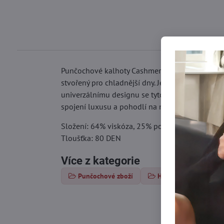
Punčochové kalhoty Cashmere D09 od Marilyn j
stvořený pro chladnější dny. Jejich elastický pa
univerzálnímu designu se tyto punčochové kalho
spojení luxusu a pohodlí na nejvyšší úrovni.
Složení: 64% viskóza, 25% polyamid, 10% kašm
Tloušťka: 80 DEN
Více z kategorie
Punčochové zboží
Hrubé punčochy