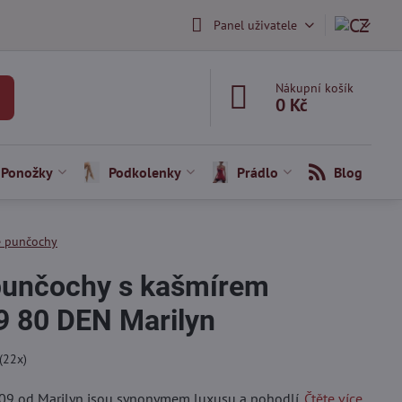
Panel uživatele
Nákupní košík
0 Kč
Ponožky
Podkolenky
Prádlo
Blog
 punčochy
punčochy s kašmírem
80 DEN Marilyn
(
22
x)
09 od Marilyn jsou synonymem luxusu a pohodlí.
Čtěte více