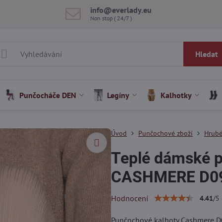
info​@everlady​.eu
Non stop ( 24/7 )
Hledat
Punčocháče DEN
Legíny
Kalhotky
Úvod
Punčochové zboží
Hrubé
Teplé dámské 
CASHMERE D09 
Hodnocení
4.41
/
5
Punčochové kalhoty Cashmere D