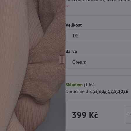
Velikost
Barva
Skladem
(
1
ks)
Doručíme do:
Středa
12.8.2026
399 Kč