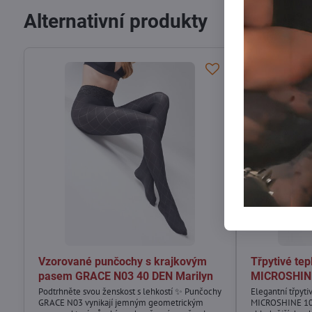
Alternativní produkty
Vzorované punčochy s krajkovým
Třpytivé te
pasem GRACE N03 40 DEN Marilyn
MICROSHINE
Podtrhněte svou ženskost s lehkostí ✨ Punčochy
Elegantní třpyt
GRACE N03 vynikají jemným geometrickým
MICROSHINE 100