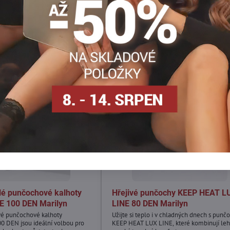
plé punčochové kalhoty
Hřejivé punčochy KEEP HEAT L
 100 DEN Marilyn
LINE 80 DEN Marilyn
ivé punčochové kalhoty
Užijte si teplo i v chladných dnech s pun
 DEN jsou ideální volbou pro
KEEP HEAT LUX LINE, které kombinují leh