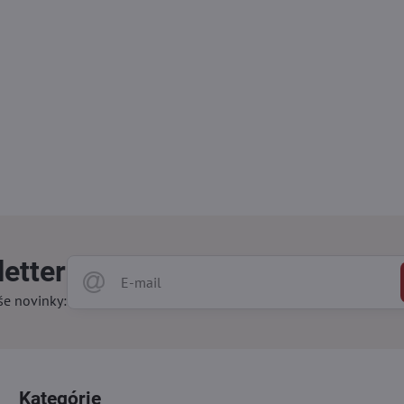
etter
še novinky:
Kategórie