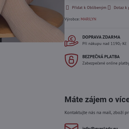
Přidat k Oblíbeným
Dotaz k
Výrobce:
MARILYN
DOPRAVA ZDARMA
Při nákupu nad 1190,- Kč
BEZPEČNÁ PLATBA
Zabezpečené online platb
Máte zájem o víc
Kontaktujte nás na mail, zboží p
info​@everlady​.eu