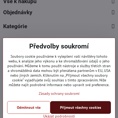
Vše k nákupu
Objednávky
Kategórie
Facebook
Instagram
Pinterest
Předvolby soukromí
Kontakty
Soubory cookie používáme k vylepšení vaší návštěvy tohoto
+421 919 060 751
webu, k analýze jeho výkonu a ke shromažďování údajů o jeho
používání. Můžeme k tomu použít nástroje a služby třetích stran
Pondělí - Pátek : 09:00 - 15:00 hod.
a shromážděná data mohou být přenášena partnerům v EU, USA
info​@everlady​.eu
nebo jiných zemích. Kliknutím na „Přijmout všechny soubory
Non stop ( 24/7 )
cookie“ vyjadřujete svůj souhlas s tímto zpracováním. Níže
můžete najít podrobné informace nebo upravit své preference.
Zásady ochrany soukromí
Odmítnout vše
Přijmout všechny cookies
©
2026
Copyright
Předvolby soukromí
Zásady ochrany soukromí
Ukázat podrobnosti