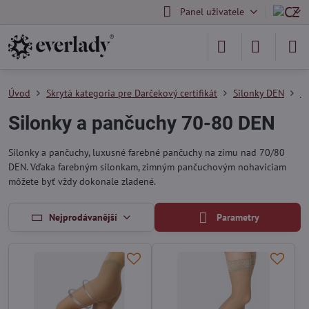
Panel uživatele
Úvod
Skrytá kategoria pre Darčekový certifikát
Silonky DEN
S
Silonky a pančuchy 70-80 DEN
Silonky a pančuchy, luxusné farebné pančuchy na zimu nad 70/80
DEN. Vďaka farebným silonkam, zimným pančuchovým nohaviciam
môžete byť vždy dokonale zladené.
Nejprodávanější
Parametry