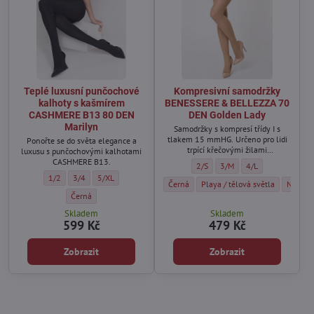
Teplé luxusní punčochové
Kompresivní samodržky
kalhoty s kašmírem
BENESSERE & BELLEZZA 70
CASHMERE B13 80 DEN
DEN Golden Lady
Marilyn
Samodržky s kompresí třídy I s
tlakem 15 mmHG. Určeno pro lidi
Ponořte se do světa elegance a
trpící křečovými žilami
luxusu s punčochovými kalhotami
doprovázenými otoky, po
CASHMERE B13.
Kompresivní samodržky BENESSER
Kompresivní samodržky BE
Kompresivní samod
2/S
3/M
4/L
tromboflebitidě, jakož i před a po
Teplé luxusní punčochové kalhoty s kašmírem CASHMERE B13 80 DEN Maril
Teplé luxusní punčochové kalhoty s kašmírem CASHMERE B13 80 DEN
Teplé luxusní punčochové kalhoty s kašmírem CASHMERE B13 
1/2
3/4
5/XL
operaci křečových žil.
Kompresivní samodržky BENESSERE & BE
Kompresivní samodržky BENESS
Kompres
Černá
Playa / tělová světla
Naturel
Teplé luxusní punčochové kalhoty s kašmírem CASHMERE B13 80 DEN
Černá
Skladem
Skladem
599 Kč
479 Kč
Zobrazit
Zobrazit