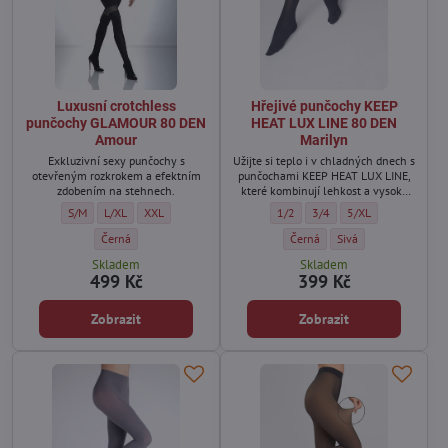
Luxusní crotchless
Hřejivé punčochy KEEP
punčochy GLAMOUR 80 DEN
HEAT LUX LINE 80 DEN
Amour
Marilyn
Exkluzivní sexy punčochy s
Užijte si teplo i v chladných dnech s
otevřeným rozkrokem a efektním
punčochami KEEP HEAT LUX LINE,
zdobením na stehnech.
které kombinují lehkost a vysoký
tepelný komfort.
Luxusní crotchless punčochy GLAMOUR 80 DEN Amour - Velikost:
Luxusní crotchless punčochy GLAMOUR 80 DEN Amour - Velikost:
Luxusní crotchless punčochy GLAMOUR 80 DEN Amour - Veli
Hřejivé punčochy KEEP HEAT LUX L
Hřejivé punčochy KEEP HEA
Hřejivé punčochy KE
S/M
L/XL
XXL
1/2
3/4
5/XL
Luxusní crotchless punčochy GLAMOUR 80 DEN Amour - Barva:
Hřejivé punčochy KEEP HEAT LU
Hřejivé punčochy KEE
Černá
Černá
Sivá
Skladem
Skladem
499 Kč
399 Kč
Zobrazit
Zobrazit