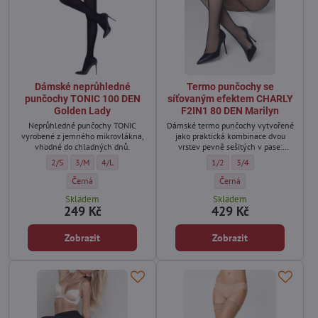
Dámské neprůhledné
Termo punčochy se
punčochy TONIC 100 DEN
síťovaným efektem CHARLY
Golden Lady
F2IN1 80 DEN Marilyn
Neprůhledné punčochy TONIC
Dámské termo punčochy vytvořené
vyrobené z jemného mikrovlákna,
jako praktická kombinace dvou
vhodné do chladných dnů.
vrstev pevně sešitých v pase:
vnitřní měkké termo punčochy v
Dámské neprůhledné punčochy TONIC 100 DEN Golden Lady - Velikost:
Dámské neprůhledné punčochy TONIC 100 DEN Golden Lady - Velik
Dámské neprůhledné punčochy TONIC 100 DEN Golden Lady -
Termo punčochy se síťovaným
Termo punčochy se síť
2/S
3/M
4/L
1/2
3/4
tělové barvě, která přiléhá k
pokožce a poskytuje teplo, a vrchní
Dámské neprůhledné punčochy TONIC 100 DEN Golden Lady - Barva
Termo punčochy se síťovan
Černá
Černá
klasické síťované punčochy, které
Skladem
Skladem
vytvářejí poloprůhledný módní
249 Kč
429 Kč
efekt a zvýrazňují linii nohou.
Zobrazit
Zobrazit