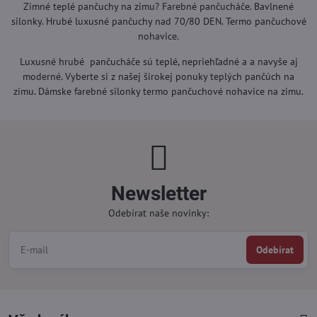
Zimné teplé pančuchy na zimu? Farebné pančucháče. Bavlnené
silonky. Hrubé luxusné pančuchy nad 70/80 DEN. Termo pančuchové
nohavice.
Luxusné hrubé pančucháče sú teplé, nepriehľadné a a navyše aj
moderné. Vyberte si z našej širokej ponuky teplých pančúch na
zimu. Dámske farebné silonky termo pančuchové nohavice na zimu.
Newsletter
Odebírat naše novinky:
Odebírat