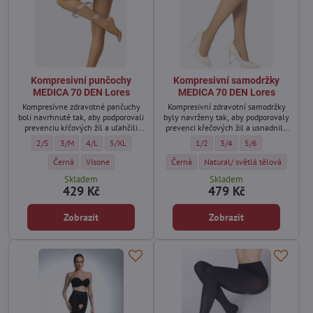
Kompresivní punčochy
Kompresivní samodržky
MEDICA 70 DEN Lores
MEDICA 70 DEN Lores
Kompresívne zdravotné pančuchy
Kompresivní zdravotní samodržky
boli navrhnuté tak, aby podporovali
byly navrženy tak, aby podporovaly
prevenciu kŕčových žíl a uľahčili
prevenci křečových žil a usnadnily
každodenné činnosti
každodenní činnosti
Kompresivní punčochy MEDICA 70 DEN Lores - Velikost:
Kompresivní punčochy MEDICA 70 DEN Lores - Velikost:
Kompresivní punčochy MEDICA 70 DEN Lores - Velikost:
Kompresivní punčochy MEDICA 70 DEN Lores - Velikost:
Kompresivní samodržky MEDICA 70
Kompresivní samodržky MED
Kompresivní samodr
2/S
3/M
4/L
5/XL
1/2
3/4
5/6
zaneprázdneným ženám.
zaneprázdněným ženám.
Kompresivní punčochy MEDICA 70 DEN Lores - Barva:
Kompresivní punčochy MEDICA 70 DEN Lores - Barva:
Kompresivní samodržky MEDICA 70 DEN L
Kompresivní samodržky MEDICA
Černá
Visone
Černá
Natural/ světlá tělová
Skladem
Skladem
429 Kč
479 Kč
Zobrazit
Zobrazit