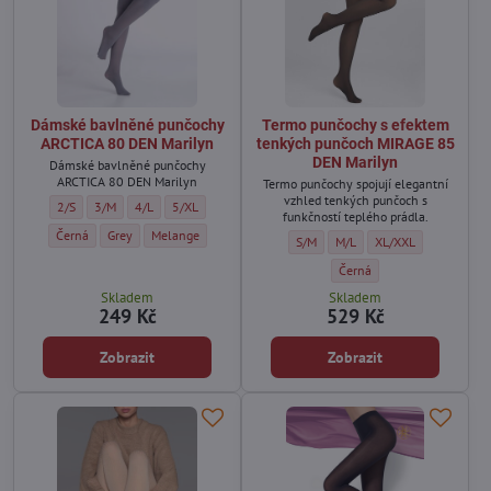
Dámské bavlněné punčochy
Termo punčochy s efektem
ARCTICA 80 DEN Marilyn
tenkých punčoch MIRAGE 85
DEN Marilyn
Dámské bavlněné punčochy
ARCTICA 80 DEN Marilyn
Termo punčochy spojují elegantní
vzhled tenkých punčoch s
Dámské bavlněné punčochy ARCTICA 80 DEN Marilyn - Velikost:
Dámské bavlněné punčochy ARCTICA 80 DEN Marilyn - Velikost:
Dámské bavlněné punčochy ARCTICA 80 DEN Marilyn - Velikost:
Dámské bavlněné punčochy ARCTICA 80 DEN Marilyn - Vel
2/S
3/M
4/L
5/XL
funkčností teplého prádla.
Dámské bavlněné punčochy ARCTICA 80 DEN Marilyn - Barva:
Dámské bavlněné punčochy ARCTICA 80 DEN Marilyn - Barva:
Dámské bavlněné punčochy ARCTICA 80 DEN Marilyn - Barva
Černá
Grey
Melange
Termo punčochy s efektem tenkých 
Termo punčochy s efektem t
Termo punčochy s ef
S/M
M/L
XL/XXL
Termo punčochy s efektem 
Černá
Skladem
Skladem
249 Kč
529 Kč
Zobrazit
Zobrazit