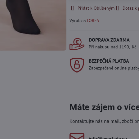
Přidat k Oblíbeným
Dotaz k
Výrobce:
LORES
DOPRAVA ZDARMA
Při nákupu nad 1190,- Kč
BEZPEČNÁ PLATBA
Zabezpečené online platb
Máte zájem o víc
Kontaktujte nás na mail, zboží p
info​@everlady​.eu