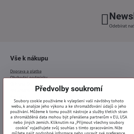
Newsl
Odebírat na
Vše k nákupu
Doprava a platba
Obchodní podmínky
Ochrana OÚ
Předvolby soukromí
Reklamační formulář
Kontakty
Soubory cookie používáme k vylepšení vaší návštěvy tohoto
webu, k analýze jeho výkonu a ke shromažďování údajů o jeho
Objednávky
používání. Můžeme k tomu použít nástroje a služby třetích stran
a shromážděná data mohou být přenášena partnerům v EU, USA
Stav objednávky
nebo jiných zemích. Kliknutím na „Přijmout všechny soubory
cookie“ vyjadřujete svůj souhlas s tímto zpracováním. Níže
můžete najít podrobné informace nebo upravit své preference.