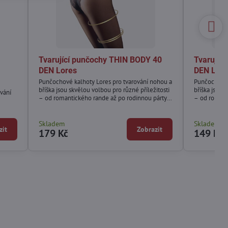
Tvarující punčochy THIN BODY 40
Tvarujíc
DEN Lores
DEN Lor
Punčochové kalhoty Lores pro tvarování nohou a
Punčochové 
bříška jsou skvělou volbou pro různé příležitosti
bříška jsou 
vání
– od romantického rande až po rodinnou párty
– od romant
nebo večer s přáteli. Tento model zaručuje pocit
nebo večer s
lehkosti – od prstů na nohou až po pas.
lehkosti – o
Skladem
Skladem
zit
Zobrazit
179 Kč
149 Kč