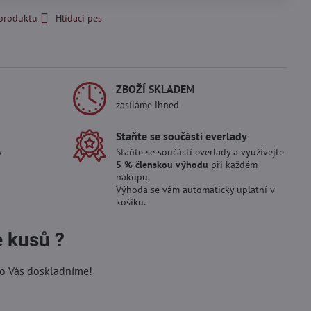
 produktu
Hlídací pes
ZBOŽÍ SKLADEM
zasíláme ihned
Staňte se součástí everlady
y
Staňte se součástí everlady a využívejte
5 % členskou výhodu
při každém
nákupu.
Výhoda se vám automaticky uplatní v
košíku.
e kusů ?
ro Vás doskladníme!