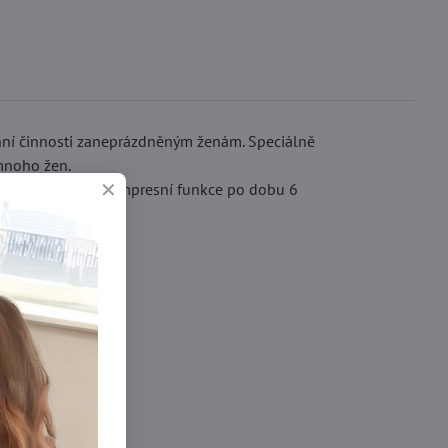
enní činnosti zaneprázdněným ženám. Speciálně
 mnoho žen.
ožňuje zachovat kompresní funkce po dobu 6