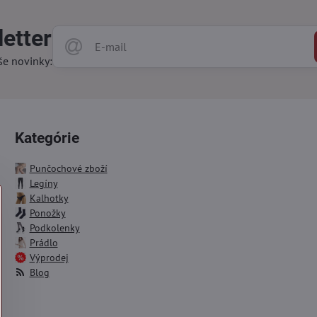
etter
še novinky:
Kategórie
Punčochové zboží
Legíny
Kalhotky
Ponožky
Podkolenky
Prádlo
Výprodej
Blog