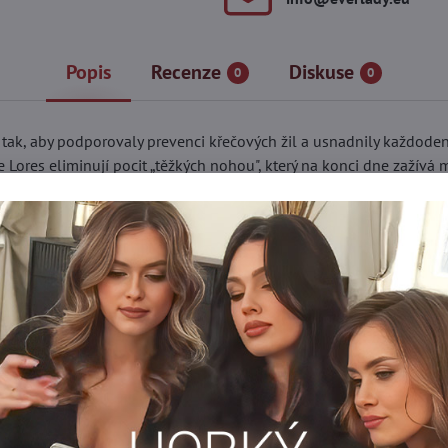
Popis
Recenze
Diskuse
0
0
 tak, aby podporovaly prevenci křečových žil a usnadnily každod
Lores eliminují pocit „těžkých nohou", který na konci dne zažívá
opticky zeštíhlí a dodá pocit lehkosti. Kvalitní vazba vláken um
jí odolnost.
 vaše nohy – otestujte je!