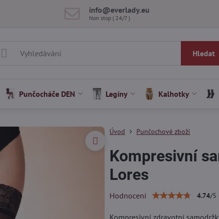
info​@everlady​.eu
Non stop ( 24/7 )
Hledat
Punčocháče DEN
Legíny
Kalhotky
Úvod
Punčochové zboží
Kompresivní s
Lores
Hodnocení
4.74
/
5
Kompresivní zdravotní samodržky 