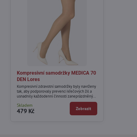
Kompresivní samodržky MEDICA 70
DEN Lores
Kompresivní zdravotní samodržky byly navrženy
tak, aby podporovaly prevenci křečových žil a
usnadnily každodenní činnosti zaneprázdněným
ženám.
Skladem
Zobrazit
479 Kč