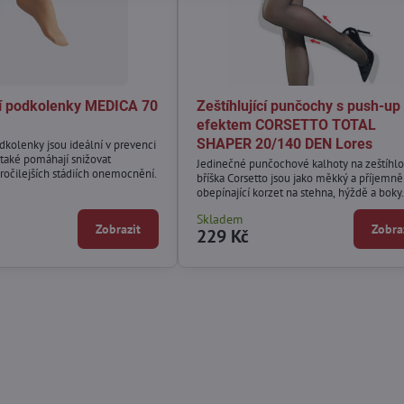
í podkolenky MEDICA 70
Zeštíhlující punčochy s push-up
efektem CORSETTO TOTAL
SHAPER 20/140 DEN Lores
dkolenky jsou ideální v prevenci
také pomáhají snižovat
Jedinečné punčochové kalhoty na zeštíhlo
ročilejších stádiích onemocnění.
bříška Corsetto jsou jako měkký a příjemně
obepínající korzet na stehna, hýždě a boky.
Skladem
Zobrazit
Zobra
229 Kč