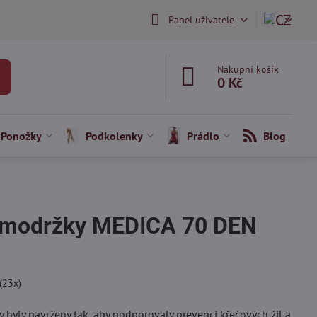
Panel uživatele
Nákupní košík
0 Kč
Ponožky
Podkolenky
Prádlo
Blog
amodržky MEDICA 70 DEN
(
23
x)
byly navrženy tak, aby podporovaly prevenci křečových žil a