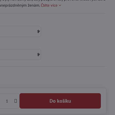
 zaneprázdněným ženám.
Čtěte více
Do košíku