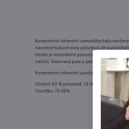
Kompresivní zdravotní samodržky byly navrženy
navržené tlakové zóny způsobují, že punčocháče 
Model je mimořádně pohodlný pro nošení. Nohy 
měsíců. Tvarovaná pata a zpevněné prsty dodáva
Kompresivní zdravotní punčochy jsou úlevou pro
Složení: 82 % polyamid, 18 % elastan
Tloušťka: 70 DEN