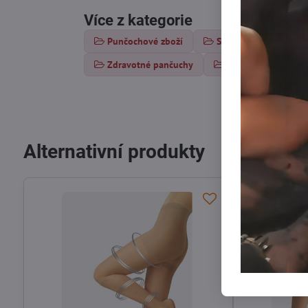
Více z kategorie
Punčochové zboží
Samodržící punčochy
Zdravotné pančuchy
Silonky 70-80 DEN
Alternativní produkty