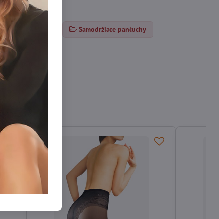
é punčocháče DEN
Samodržiace pančuchy