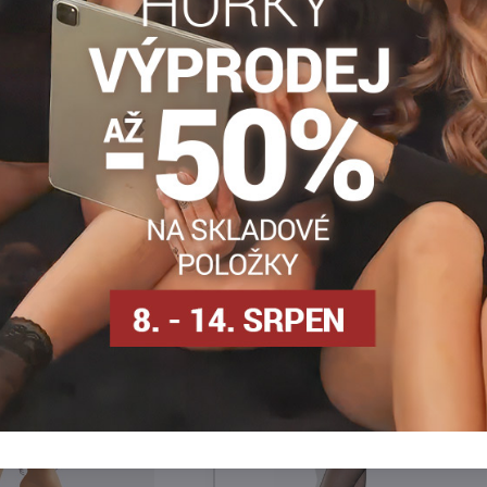
Zdravotní punčochy
Punčocháče 70-80 DEN
Dámsk
Facebook
Twitter
Bluesky
Pinterest
Reddit
LinkedIn
WhatsApp
E-
mail