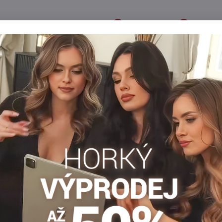
Popis
Recenze
Diskuse
0
0
ovým leskem. Vyrobeno z mikrovlákna ve 3D technologii. Díky pou
k noze a jsou hedvábně jemné. Ideální zejména pro chladnější dny
Hrubé punčochy
Punčocháče nad 100 DEN
Dámské p
Facebook
Twitter
Bluesky
Pinterest
Reddit
LinkedIn
WhatsApp
E-
mail