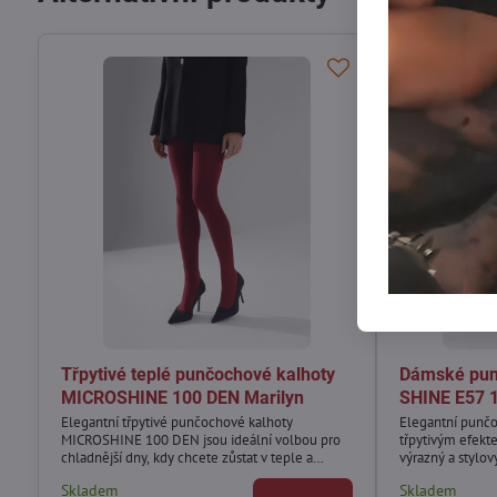
Třpytivé teplé punčochové kalhoty
Dámské pun
MICROSHINE 100 DEN Marilyn
SHINE E57 
Elegantní třpytivé punčochové kalhoty
Elegantní punč
MICROSHINE 100 DEN jsou ideální volbou pro
třpytivým efekt
chladnější dny, kdy chcete zůstat v teple a
výrazný a stylov
zároveň zaujmout stylovým vzhledem.
Skladem
Skladem