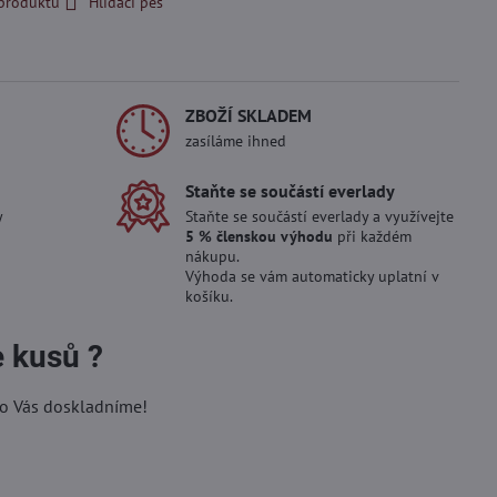
 produktu
Hlídací pes
ZBOŽÍ SKLADEM
zasíláme ihned
Staňte se součástí everlady
y
Staňte se součástí everlady a využívejte
5 % členskou výhodu
při každém
nákupu.
Výhoda se vám automaticky uplatní v
košíku.
e kusů ?
ro Vás doskladníme!