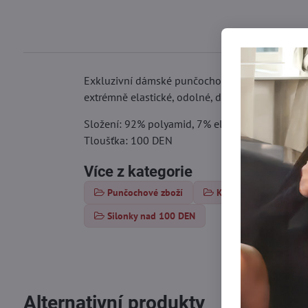
Exkluzivní dámské punčochové kalhoty se satén
extrémně elastické, odolné, dokonale přiléhají 
Složení: 92% polyamid, 7% elastan, 1% bavlna
Tloušťka: 100 DEN
Více z kategorie
Punčochové zboží
Klasické punčochy
Silonky nad 100 DEN
Alternativní produkty