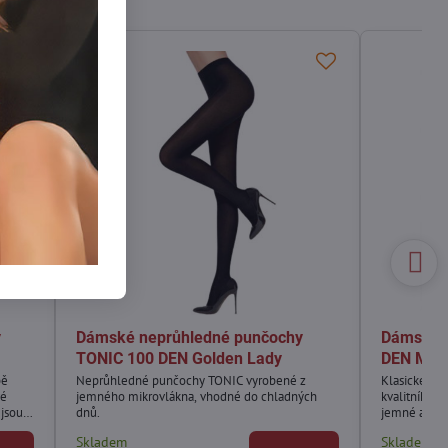
y
Dámské neprůhledné punčochy
Dámské t
TONIC 100 DEN Golden Lady
DEN Mari
bě
Neprůhledné punčochy TONIC vyrobené z
Klasické tl
vé
jemného mikrovlákna, vhodné do chladných
kvalitního 
jsou
dnů.
jemné a trva
ově i
Skladem
Skladem
vrch