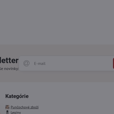
etter
še novinky:
Kategórie
Punčochové zboží
Legíny