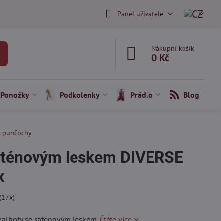
Panel uživatele
Nákupní košík
0 Kč
Ponožky
Podkolenky
Prádlo
Blog
 punčochy
aténovým leskem DIVERSE
x
(
17
x)
kalhoty se saténovým leskem.
Čtěte více