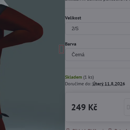
Velikost
Barva
Skladem
(
1
ks)
Doručíme do:
Úterý
11.8.2026
249 Kč