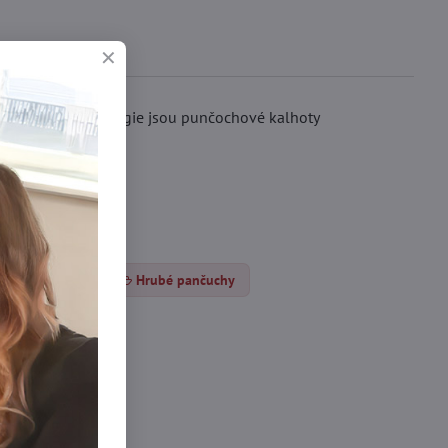
žití této technologie jsou punčochové kalhoty
.
unčocháče DEN
Hrubé pančuchy