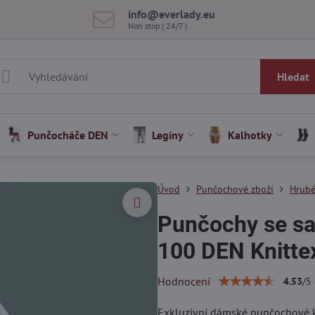
info​@everlady​.eu
Non stop ( 24/7 )
Hledat
Punčocháče DEN
Legíny
Kalhotky
Úvod
Punčochové zboží
Hrubé
Punčochy se s
100 DEN Knitte
Hodnocení
4.53
/
5
Exkluzivní dámské punčochové 