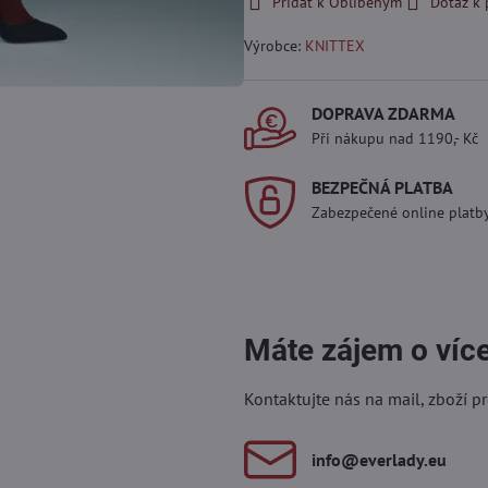
Přidat k Oblíbeným
Dotaz k
Výrobce:
KNITTEX
DOPRAVA ZDARMA
Při nákupu nad 1190,- Kč
BEZPEČNÁ PLATBA
Zabezpečené online platb
Máte zájem o víc
Kontaktujte nás na mail, zboží p
info​@everlady​.eu