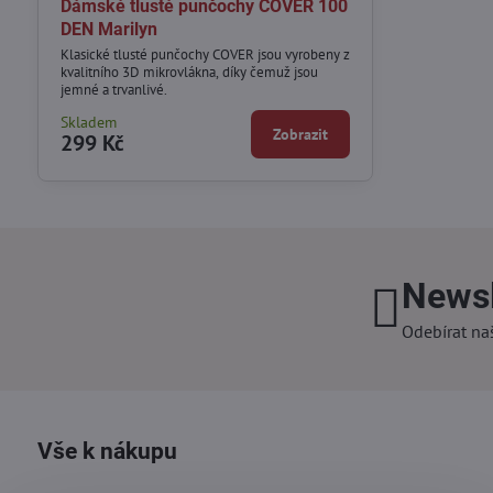
Dámské tlusté punčochy COVER 100
DEN Marilyn
Klasické tlusté punčochy COVER jsou vyrobeny z
kvalitního 3D mikrovlákna, díky čemuž jsou
jemné a trvanlivé.
Skladem
Zobrazit
299 Kč
Newsl
Odebírat na
Vše k nákupu