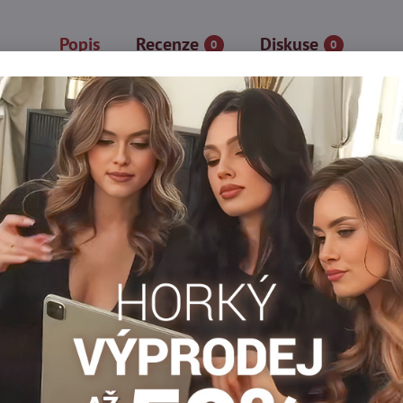
Popis
Recenze
Diskuse
0
0
z kvalitního 3D mikrovlákna, díky čemuž jsou jemné a trvanlivé.
hé švy, nemají zesílený sed ani špičky.
a
Hrubé punčochy
Punčocháče nad 100 DEN
Dámské p
xl/xxxl
Silonky nad 100 DEN
Facebook
Twitter
Bluesky
Pinterest
Reddit
LinkedIn
WhatsApp
E-
mail