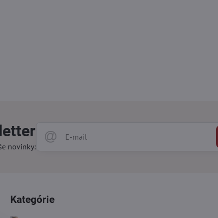
etter
še novinky:
Kategórie