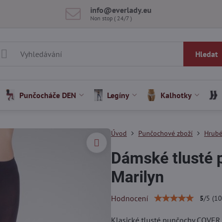
info​@everlady​.eu
Non stop ( 24/7 )
Hledat
Punčocháče DEN
Legíny
Kalhotky
Úvod
Punčochové zboží
Hrubé
Dámské tlusté
Marilyn
Hodnocení
5
/
5
(
10
Klasické tlusté punčochy COVER 