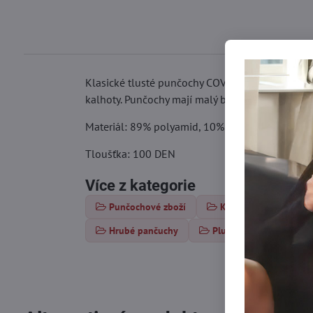
Klasické tlusté punčochy COVER jsou vyrobeny 
kalhoty. Punčochy mají malý bavlněný klín a ploc
Materiál: 89% polyamid, 10% elastan, 1% bavln
Tloušťka: 100 DEN
Více z kategorie
Punčochové zboží
Klasické punčochy
Hrubé pančuchy
Plus size pančuchy xl/x