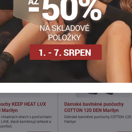
nčochy KEEP HEAT LUX
Dámské bavlněné punčochy
 Marilyn
COTTON 120 DEN Marilyn
i v chladných dnech s punčochami
Dámské bavlněné punčochy COTTON 120
INE, které kombinují lehkost a
Marilyn
komfort.