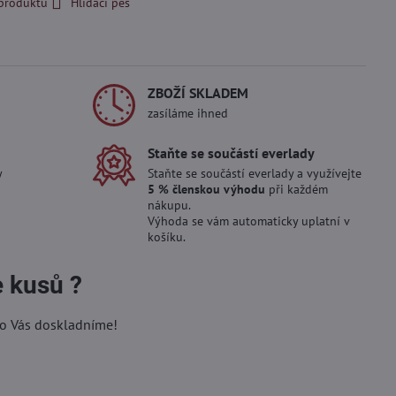
 produktu
Hlídací pes
ZBOŽÍ SKLADEM
zasíláme ihned
Staňte se součástí everlady
y
Staňte se součástí everlady a využívejte
5 % členskou výhodu
při každém
nákupu.
Výhoda se vám automaticky uplatní v
košíku.
e kusů ?
ro Vás doskladníme!