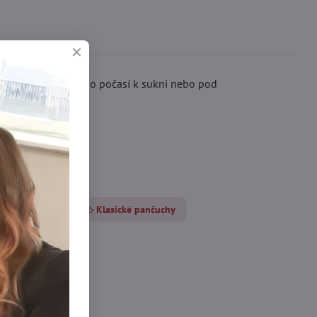
 Vhodné do chladného počasí k sukni nebo pod
unčocháče DEN
Klasické pančuchy