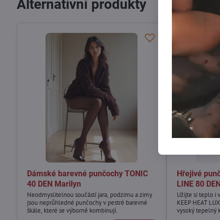
Alternativní produkty
Dámské barevné punčochy TONIC
Hřejivé pu
40 DEN Marilyn
LINE 80 DEN
Neodmyslitelnou součástí jara, podzimu a zimy
Užijte si teplo 
jsou neprůhledné punčochy v pestré barevné
KEEP HEAT LUX L
škále, které se výborně kombinují.
vysoký tepelný 