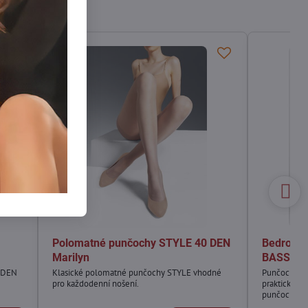
Polomatné punčochy STYLE 40 DEN
Bedrové 
Marilyn
BASSA 1
 DEN
Klasické polomatné punčochy STYLE vhodné
Punčochy ma
pro každodenní nošení.
praktickým 
punčochy pe