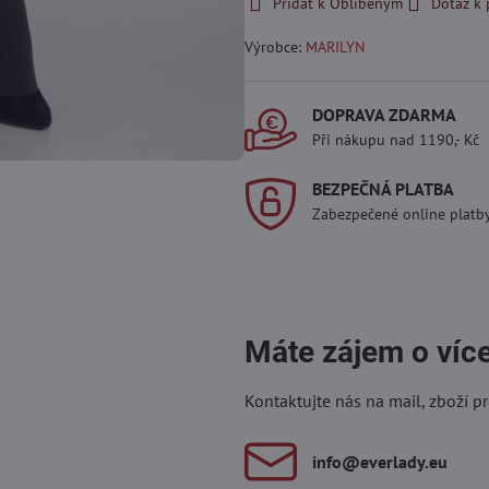
Přidat k Oblíbeným
Dotaz k
Výrobce:
MARILYN
DOPRAVA ZDARMA
Při nákupu nad 1190,- Kč
BEZPEČNÁ PLATBA
Zabezpečené online platb
Máte zájem o víc
Kontaktujte nás na mail, zboží p
info​@everlady​.eu